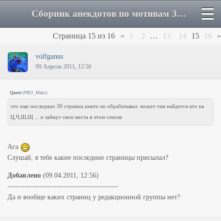
Сборник анекдотов по мотивам ЗВ - Страница 15 - Форум
Страница
15
из
16
«
1
2
…
13
14
15
16
»
volfgunus
09 Апреля 2011, 12:56
Quote
(
PRO_Maks
)
это еще последних 30 страниц никто не обрабатывал. может там найдется кто на
Ц,Ч,Ш,Щ ... и займут свои места в этом списке
Ага
Слушай, я тебе какие последние страницы присылал?
Добавлено
(09.04.2011, 12:56)
---------------------------------------------
Да и вообще каких страниц у редакционной группы нет?