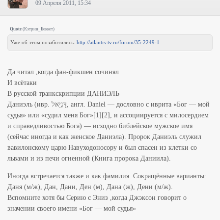
09 Апреля 2011, 15:34
Quote
(
Кэтрин_Беккет
)
Уже об этом позаботились:
http://atlantis-tv.ru/forum/35-2249-1
Да читал ,когда фан-фикшен сочинял
И всётаки
В русской транкскрипции ДАНИЭЛЬ
Даниэль (ивр. דָּנִיֵּאל‏‏‎, англ. Daniel — дословно с иврита «Бог — мой
судья» или «судил меня Бог»[1][2], и ассоциируется с милосердием
и справедливостью Бога) — исходно библейское мужское имя
(сейчас иногда и как женское Даниэла). Пророк Даниэль служил
вавилонскому царю Навуходоносору и был спасен из клетки со
львами и из печи огненной (Книга пророка Даниила).
Иногда встречается также и как фамилия. Сокращённые варианты:
Даня (м/ж), Дан, Дани, Ден (м), Дана (ж), Дени (м/ж).
Вспомните хотя бы Серию с Эниз ,когда Джэксон говорит о
значении своего имени «Бог — мой судья»