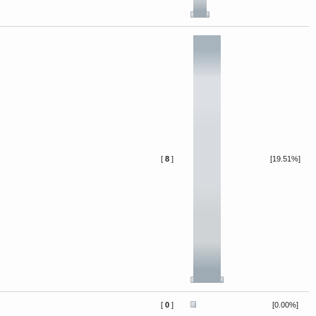
[
8
]
[19.51%]
[
0
]
[0.00%]