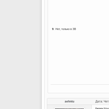
9
.
Нет, только в ЗВ
aehntu
Дата: Чет
Цитата
Kitte