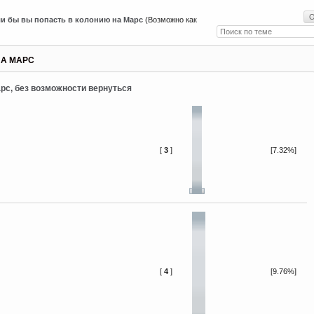
и бы вы попасть в колонию на Марс
(Возможно как
НА МАРС
рс, без возможности вернуться
[
3
]
[7.32%]
[
4
]
[9.76%]