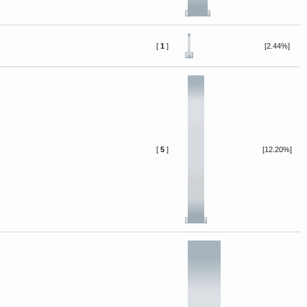
[
1
]
[2.44%]
[
5
]
[12.20%]