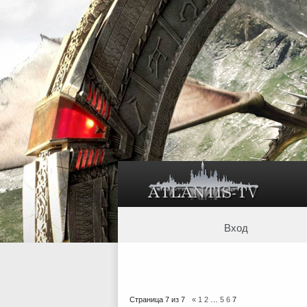
Вход
Страница
7
из
7
«
1
2
…
5
6
7