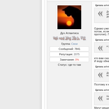
Цитата
aehn
Дл
до
до
Однако уже
потом, если
Дух Атлантиса
прототип). 
Цитата
aehn
Группа:
Свои
и 
Сообщений: 7841
Репутация:
2075
кто вам ск
Замечания:
0%
И воду обна
Статус:
где-то там
Цитата
aehn
Дл
вс
Поэтому и 
Цитата
aehn
Но
ш
Могут реши