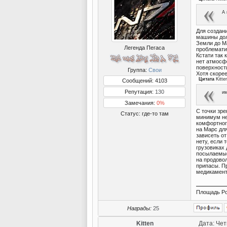
А 
Для создан
машины дол
Земли до М
Легенда Пегаса
проблемати
Кстати так 
нет атмосф
поверхности
Группа:
Свои
Хотя скорее
Цитата
Kitte
Сообщений: 4103
Репутация:
130
им
Замечания:
0%
С точки зре
Статус:
где-то там
минимум не
комфортног
на Марс для
зависеть от
нету, если 
грузовиках 
посылаемые
на продово
припасы. Пр
медикамент
Площадь Ро
Награды:
25
Kitten
Дата: Чет