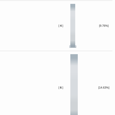
[
4
]
[9.76%]
[
6
]
[14.63%]