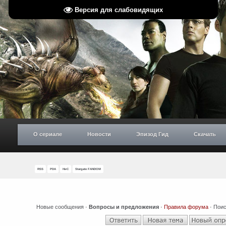
Версия для слабовидящих
О сериале
Новости
Эпизод Гид
Скачать
RSS
PDA
НиС
Stargate FANDOM
Новые сообщения
·
Вопросы и предложения
·
Правила форума
·
Поис