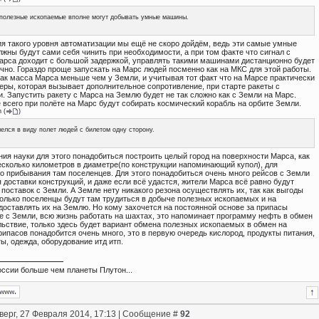
полезные ископаемые вполне могут добывать умные машины.
ия такого уровня автоматизации мы ещё не скоро дойдём, ведь эти самые умные
жны будут сами себя чинить при необходимости, а при том факте что сигнал с
арса доходит с большой задержкой, управлять такими машинами дистанционно будет
чно. Гораздо проще запускать на Марс людей посменно как на МКС для этой работы.
как масса Марса меньше чем у Земли, и учитывая тот факт что на Марсе практически
еры, которая вызывает дополнительное сопротивление, при старте ракеты с
. Запустить ракету с Марса на Землю будет не так сложно как с Земли на Марс.
 всего при полёте на Марс будут собирать космический корабль на орбите Земли.
n
(
)
елся в виду полет людей с билетом одну сторону.
ния науки для этого понадобиться построить целый город на поверхности Марса, как
сколько километров в диаметре(по конструкции напоминающий купол), для
о прибывания там поселенцев. Для этого понадобиться очень много рейсов с Земли
 доставки конструкций, и даже если всё удастся, жители Марса всё равно будут
 поставок с Земли. А Земле нету никакого резона осуществлять их, так как выгоды
только поселенцы будут там трудиться в добыче полезных ископаемых и на
доставлять их на Землю. Но кому захочется на постоянной основе за припасы
 с Земли, всю жизнь работать на шахтах, это напоминает программу нефть в обмен
льствие, только здесь будет вариант обмена полезных ископаемых в обмен на
ипасов понадобится очень много, это в первую очередь кислород, продукты питания,
ы, одежда, оборудование итд итп.
ссии больше чем планеты Плутон...
верг, 27 Февраля 2014, 17:13 | Сообщение #
92