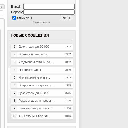
E-mail:
Пароль:
запомнить
Забыл пароль
НОВЫЕ СООБЩЕНИЯ
1
Досчитаем до 10 000
(18:44)
2
Во что вы сейчас иг...
(23:37)
3
Угадываем фильм по ...
(08:12)
4
Просмотр ЗВ :)
(22:40)
5
Что вы знаете о зве...
(20:55)
6
Вопросы и предложен...
(14:59)
7
Досчитаем до 12 000
(21:25)
8
Рекомендуем к просм...
(17:45)
9
сложный вопрос по з...
(13:50)
10
1-2 сезоны + вэб-эп...
(09:06)