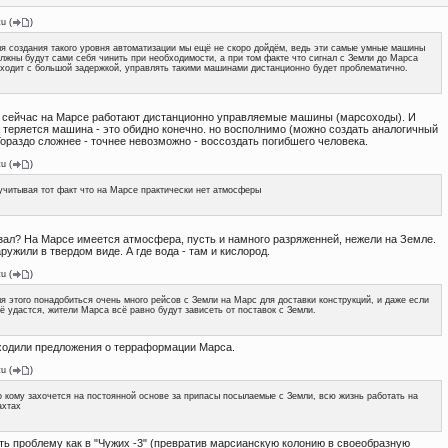
tu
(
)
я создания такого уровня автоматизации мы ещё не скоро дойдём, ведь эти самые умные машины
лжны будут сами себя чинить при необходимости, а при том факте что сигнал с Земли до Марса
ходит с большой задержкой, управлять такими машинами дистанционно будет проблематично.
 сейчас на Марсе работают дистанционно управляемые машины (марсоходы). И
 теряется машина - это обидно конечно. но восполнимо (можно создать аналогичный
Гораздо сложнее - точнее невозможно - воссоздать погибшего человека.
tu
(
)
учитывая тот факт что на Марсе практически нет атмосферы
азал? На Марсе имеется атмосфера, пусть и намного разряженней, нежели на Земле.
ружили в твердом виде. А где вода - там и кислород.
tu
(
)
я этого понадобиться очень много рейсов с Земли на Марс для доставки конструкций, и даже если
ё удастся, жители Марса всё равно будут зависеть от поставок с Земли.
ходили предложения о терраформации Марса.
tu
(
)
 кому захочется на постоянной основе за припасы посылаемые с Земли, всю жизнь работать на
ахтах
ть проблему как в "Чужих -3" (превратив марсианскую колонию в своеобразную