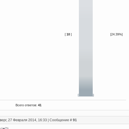
[
10
]
[24.39%]
Всего ответов:
41
верг, 27 Февраля 2014, 16:33 | Сообщение #
91
n
(
)