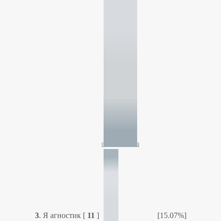
3
.
Я агностик
[
11
]
[15.07%]