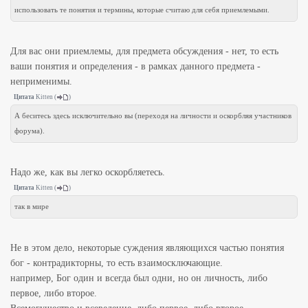
использовать те понятия и термины, которые считаю для себя приемлемыми.
Для вас они приемлемы, для предмета обсуждения - нет, то есть
ваши понятия и определения - в рамках данного предмета -
неприменимы.
Цитата
Kitten
(
)
А беситесь здесь исключительно вы (переходя на личности и оскорбляя участников
форума).
Надо же, как вы легко оскорбляетесь.
Цитата
Kitten
(
)
так в мире
Не в этом дело, некоторые суждения являющихся частью понятия
бог - контрадикторны, то есть взаимосключающие.
например, Бог один и всегда был одни, но он личность, либо
первое, либо второе.