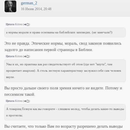
german_2
16 Июня 2014, 20:48
Цитата
Kitten
(
)
а нормы морали и права основаны на библейских заповедях. (не замечали?)
Это не правда. Этические нормы, мораль, свод законов появились
задолго до написания первой страницы в Библии.
Цитата
Kitten
(
)
Увы и ах, но практика как раз свидетельствует об этом (где нет "кнута", там
процветает анархия). А столь лестную характеристику заслужил себе сам человек
вкупе.
Вы просто дальше своего поля зрения ничего не видите. Потому и
пессимизм такой.
Цитата
Kitten
(
)
А товарищ Гелиум как вы говорите - слишком молод, чтобы делать какие-то выводы
и прогнозы.
Вы считаете, что только Вам по возрасту разрешено делать выводы