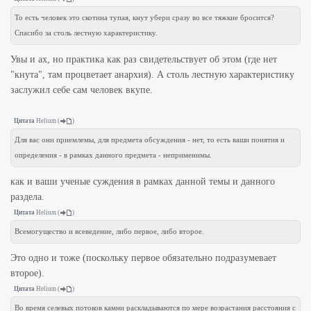
То есть человек это скотина тупая, кнут убери сразу во все тяжкие бросится?
Спасибо за столь лестную характеристику.
Увы и ах, но практика как раз свидетельствует об этом (где нет
"кнута", там процветает анархия). А столь лестную характеристику
заслужил себе сам человек вкупе.
Цитата
Helium
(
)
Для вас они приемлемы, для предмета обсуждения - нет, то есть ваши понятия и
определения - в рамках данного предмета - неприменимы.
как и ваши ученые суждения в рамках данной темы и данного
раздела.
Цитата
Helium
(
)
Всемогущество и всеведение, либо первое, либо второе.
Это одно и тоже (поскольку первое обязательно подразумевает
второе).
Цитата
Helium
(
)
Во время селевых потоков камни раскладываются по мере возрастания расстояния с