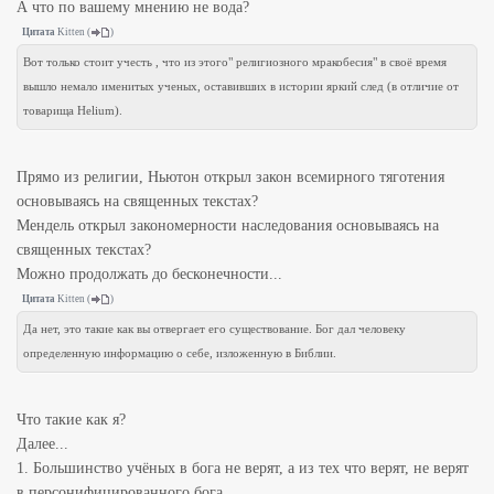
А что по вашему мнению не вода?
Цитата
Kitten
(
)
Вот только стоит учесть , что из этого" религиозного мракобесия" в своё время
вышло немало именитых ученых, оставивших в истории яркий след (в отличие от
товарища Helium).
Прямо из религии, Ньютон открыл закон всемирного тяготения
основываясь на священных текстах?
Мендель открыл закономерности наследования основываясь на
священных текстах?
Можно продолжать до бесконечности...
Цитата
Kitten
(
)
Да нет, это такие как вы отвергает его существование. Бог дал человеку
определенную информацию о себе, изложенную в Библии.
Что такие как я?
Далее...
1. Большинство учёных в бога не верят, а из тех что верят, не верят
в персонифицированного бога.