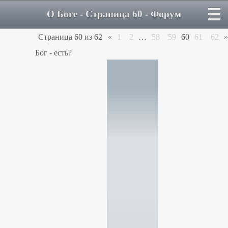
О Боге - Страница 60 - Форум
Страница
60
из
62
«
1
2
…
58
59
60
61
62
»
Бог - есть?