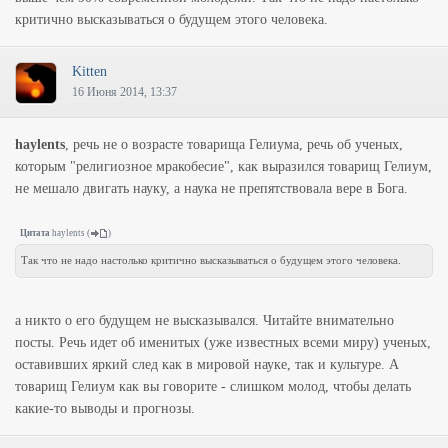
критично высказываться о будущем этого человека.
Kitten
16 Июня 2014, 13:37
haylents
, речь не о возрасте товарища Гелиума, речь об ученых,
которым "религиозное мракобесие", как выразился товарищ Гелиум,
не мешало двигать науку, а наука не препятствовала вере в Бога.
Цитата
haylents
(
)
Так что не надо настолько критично высказываться о будущем этого человека.
а никто о его будущем не высказывался. Читайте внимательно
посты. Речь идет об именитых (уже известных всеми миру) ученых,
оставивших яркий след как в мировой науке, так и культуре. А
товарищ Гелиум как вы говорите - слишком молод, чтобы делать
какие-то выводы и прогнозы.