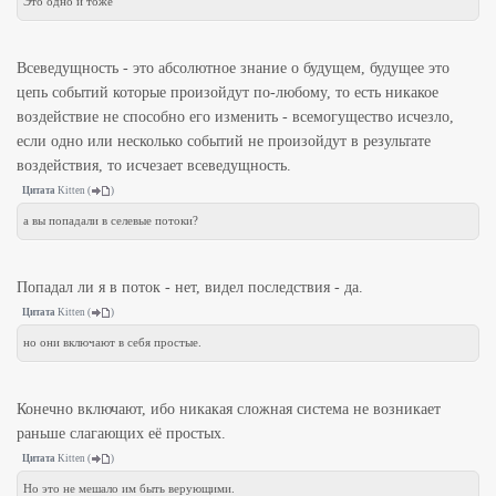
Это одно и тоже
Всеведущность - это абсолютное знание о будущем, будущее это
цепь событий которые произойдут по-любому, то есть никакое
воздействие не способно его изменить - всемогущество исчезло,
если одно или несколько событий не произойдут в результате
воздействия, то исчезает всеведущность.
Цитата
Kitten
(
)
а вы попадали в селевые потоки?
Попадал ли я в поток - нет, видел последствия - да.
Цитата
Kitten
(
)
но они включают в себя простые.
Конечно включают, ибо никакая сложная система не возникает
раньше слагающих её простых.
Цитата
Kitten
(
)
Но это не мешало им быть верующими.