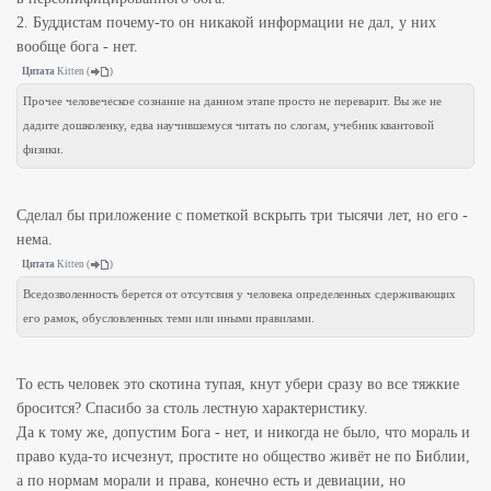
2. Буддистам почему-то он никакой информации не дал, у них
вообще бога - нет.
Цитата
Kitten
(
)
Прочее человеческое сознание на данном этапе просто не переварит. Вы же не
дадите дошколенку, едва научившемуся читать по слогам, учебник квантовой
физики.
Сделал бы приложение с пометкой вскрыть три тысячи лет, но его -
нема.
Цитата
Kitten
(
)
Вседозволенность берется от отсутсвия у человека определенных сдерживающих
его рамок, обусловленных теми или иными правилами.
То есть человек это скотина тупая, кнут убери сразу во все тяжкие
бросится? Спасибо за столь лестную характеристику.
Да к тому же, допустим Бога - нет, и никогда не было, что мораль и
право куда-то исчезнут, простите но общество живёт не по Библии,
а по нормам морали и права, конечно есть и девиации, но