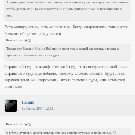
А некоторые были бы непрочь отменить и все иные существующие светские законы,
чтобы делать все, что им захочется и не быть привлеченными и наказанными за
это.
Есть «альтруисты», есть «паразиты». Когда «паразитов» становится
больше, общество разрушается.
Цитата
Kitten
(
)
Только вот Высший Суд по Библии не знает таких вещей как взятка, отмазка и
прочее, что бывает в светских судах.
Страшный суд – это миф. Светкий суд – это государственный орган.
Страшного суда ещё небыло, поэтому сложно сказать, будет ли он
заражен теми же «пороками», что и светские суды, или останется
«чистым».
Helium
13 Июня 2014, 12:11
Цитата
Kitten
(
)
и я буду думать и делать выводы так, как считаю нужным и правильным. И