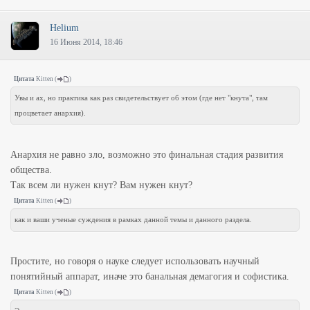
Helium
16 Июня 2014, 18:46
Цитата
Kitten
(
)
Увы и ах, но практика как раз свидетельствует об этом (где нет "кнута", там
процветает анархия).
Анархия не равно зло, возможно это финальная стадия развития
общества.
Так всем ли нужен кнут? Вам нужен кнут?
Цитата
Kitten
(
)
как и ваши ученые суждения в рамках данной темы и данного раздела.
Простите, но говоря о науке следует использовать научный
понятийный аппарат, иначе это банальная демагогия и софистика.
Цитата
Kitten
(
)