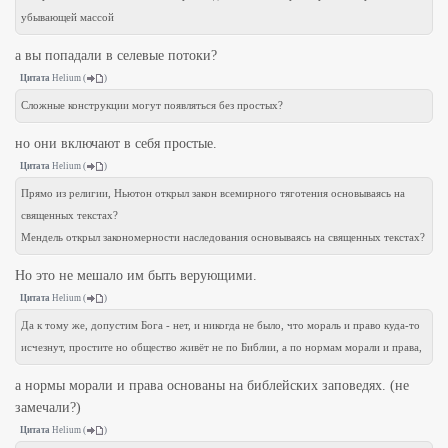
убывающей массой
а вы попадали в селевые потоки?
Цитата
Helium
(
)
Сложные конструкции могут появляться без простых?
но они включают в себя простые.
Цитата
Helium
(
)
Прямо из религии, Ньютон открыл закон всемирного тяготения основываясь на
священных текстах?
Мендель открыл закономерности наследования основываясь на священных текстах?
Но это не мешало им быть верующими.
Цитата
Helium
(
)
Да к тому же, допустим Бога - нет, и никогда не было, что мораль и право куда-то
исчезнут, простите но общество живёт не по Библии, а по нормам морали и права,
а нормы морали и права основаны на библейских заповедях. (не
замечали?)
Цитата
Helium
(
)