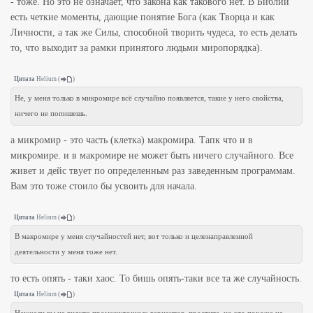
- тоже. Но это не означает, что закона как такового нет. В Библии
есть четкие моменты, дающие понятие Бога (как Творца и как
Личности, а так же Силы, способной творить чудеса, то есть делать
то, что выходит за рамки принятого людьми миропорядка).
Цитата
Helium
(
)
Не, у меня только в микромире всё случайно появляется, такие у него свойства,
ничего не попишешь.
а микромир - это часть (клетка) макромира. Тапк что и в
микромире. и в макромире не может быть ничего случайного. Все
живет и дейс твует по определенным раз заведенным программам.
Вам это тоже стоило бы усвоить для начала.
Цитата
Helium
(
)
В макромире у меня случайностей нет, вот только и целенаправленной
деятельности у меня тоже нет.
то есть опять - таки хаос. То бишь опять-таки все та же случайность.
Цитата
Helium
(
)