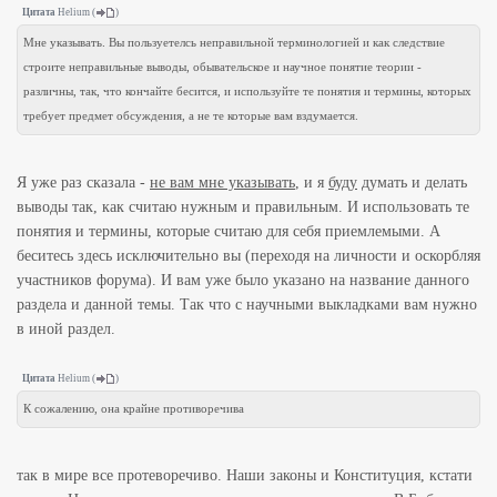
Цитата
Helium
(
)
Мне указывать. Вы пользуетелсь неправильной терминологией и как следствие
строите неправильные выводы, обывательское и научное понятие теории -
различны, так, что кончайте бесится, и используйте те понятия и термины, которых
требует предмет обсуждения, а не те которые вам вздумается.
Я уже раз сказала -
не вам мне указывать
, и я
буду
думать и делать
выводы так, как считаю нужным и правильным. И использовать те
понятия и термины, которые считаю для себя приемлемыми. А
беситесь здесь исключительно вы (переходя на личности и оскорбляя
участников форума). И вам уже было указано на название данного
раздела и данной темы. Так что с научными выкладками вам нужно
в иной раздел.
Цитата
Helium
(
)
К сожалению, она крайне противоречива
так в мире все протеворечиво. Наши законы и Конституция, кстати