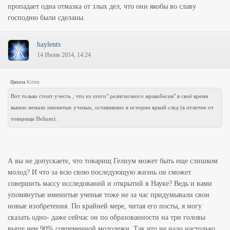
пропадает одна отмазка от злых дел, что они якобы во славу
господню были сделаны.
haylents
14 Июня 2014, 14:24
Цитата
Kitten
Вот только стоит учесть , что из этого" религиозного мракобесия" в своё время
вышло немало именитых ученых, оставивших в истории яркий след (в отличие от
товарища Helium).
А вы не допускаете, что товарищ Гелиум может быть еще слишком
молод? И что за всю свою последующую жизнь он сможет
совершить массу исследований и открытий в Науке? Ведь и вами
упомянутые именитые ученые тоже не за час придумывали свои
новые изобретения. По крайней мере, читая его посты, я могу
сказать одно- даже сейчас он по образованности на три головы
выше чем 90% современной молодежи. Так что не надо настолько