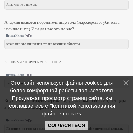
Анархия не равно зло
Анархия является породительницей зла (мародерство, убийства,
насилие и.т.п) Или для вас это не зло?
Цитата
Helium
(
)
возможно это финальная стадия развития общества.
в аппокалиптическом варианте.
Цитата
Helium
(
)
Этот сайт использует файлы cookies для
Так всем ли нужен кнут? Вам нужен кнут?
более комфортной работы пользователя.
Продолжая просмотр страниц сайта, вы
Кнут нужен в первую очередь тем, у кого , как говорится, нет царя
соглашаетесь с
Политикой использования
в голове. У меня царь на своем месте.
файлов cookies
.
Цитата
Helium
(
)
СОГЛАСИТЬСЯ
Простите, но говоря о науке следует использовать научный понятийный аппарат,