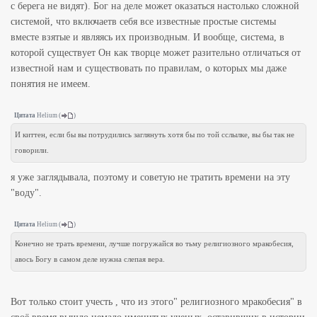
с берега не видят). Бог на деле может оказаться настолько сложной
системой, что включаетв себя все известные простые системы
вместе взятые и являясь их производным. И вообще, система, в
которой существует Он как творце может разительно отличаться от
известной нам и существовать по правилам, о которых мы даже
понятия не имеем.
Цитата
Helium
(
)
И киттен, если бы вы потрудились заглянуть хотя бы по той сслылке, вы бы так не
говорили.
я уже заглядывала, поэтому и советую не тратить времени на эту
"воду".
Цитата
Helium
(
)
Конечно не трать времени, лучше погружайся во тьму религиозного мракобесия,
авось Богу в самом деле нужна слепая вера.
Вот только стоит учесть , что из этого" религиозного мракобесия" в