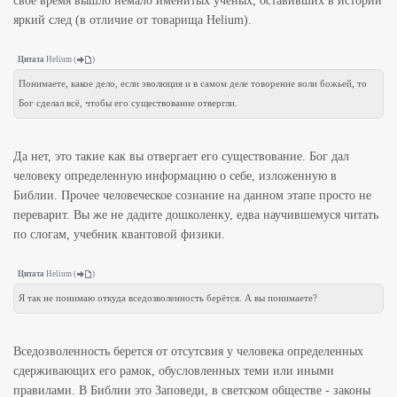
своё время вышло немало именитых ученых, оставивших в истории
яркий след (в отличие от товарища Helium).
Цитата
Helium
(
)
Понимаете, какое дело, если эволюция и в самом деле товорение воли божьей, то
Бог сделал всё, чтобы его существование отвергли.
Да нет, это такие как вы отвергает его существование. Бог дал
человеку определенную информацию о себе, изложенную в
Библии. Прочее человеческое сознание на данном этапе просто не
переварит. Вы же не дадите дошколенку, едва научившемуся читать
по слогам, учебник квантовой физики.
Цитата
Helium
(
)
Я так не понимаю откуда вседозволенность берётся. А вы понимаете?
Вседозволенность берется от отсутсвия у человека определенных
сдерживающих его рамок, обусловленных теми или иными
правилами. В Библии это Заповеди, в светском обществе - законы