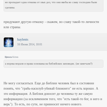
но пропадает одна отмазка от злых дел, что они якобы во славу господню были
сделаны.
придумают другую отмазку - скажем, во славу такой-то личности
или страны.
haylents
16 Июня 2014, 18:01
Цитата
Kitten
а нормы морали и права основаны на библейских заповедях. (не замечали?)
Не могу согласиться. Еще до Библии человек был в состоянии
понять, что "грабь-насилуй-убивай ближнего" не есть хорошо. А
это информация. А Библия доносит до человека ту же самую
информацию (за исключением того, что "есть такой-то бог, в него и
верь"). То есть, по сути, не привносит ничего нового.