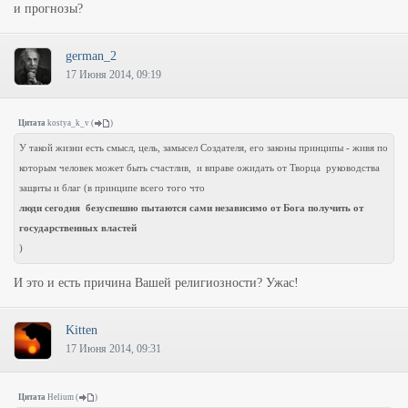
и прогнозы?
german_2
17 Июня 2014, 09:19
Цитата
kostya_k_v
(
)
У такой жизни есть смысл, цель, замысел Создателя, его законы принципы - живя по
которым человек может быть счастлив, и вправе ожидать от Творца руководства
защиты и благ (в принципе всего того что
люди сегодня безуспешно пытаются сами независимо от Бога получить от
государственных властей
)
И это и есть причина Вашей религиозности? Ужас!
Kitten
17 Июня 2014, 09:31
Цитата
Helium
(
)