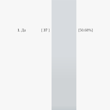
1
.
Да
[
37
]
[50.68%]