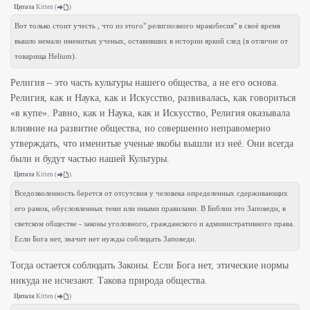
Цитата
Kitten
(
)
Вот только стоит учесть , что из этого" религиозного мракобесия" в своё время
вышло немало именитых ученых, оставивших в истории яркий след (в отличие от
товарища Helium).
Религия – это часть культуры нашего общества, а не его основа.
Религия, как и Наука, как и Искусство, развивалась, как говориться
«в купе». Равно, как и Наука, как и Искусство, Религия оказывала
влияние на развитие общества, но совершенно неправомерно
утверждать, что именитые ученые якобы вышли из неё. Они всегда
были и будут частью нашей Культуры.
Цитата
Kitten
(
)
Вседозволенность берется от отсутсвия у человека определенных сдерживающих
его рамок, обусловленных теми или иными правилами. В Библии это Заповеди, в
светском обществе - законы уголовного, гражданского и административного права.
Если Бога нет, значит нет нужды соблюдать Заповеди.
Тогда остается соблюдать Законы. Если Бога нет, этические нормы
никуда не исчезают. Такова природа общества.
Цитата
Kitten
(
)