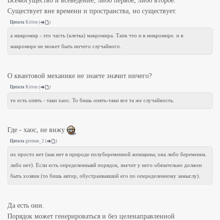
Всемогущество и всеведение, либо первое, либо второе.
Существует вне времени и пространства, но существует.
Цитата
Kitten
(
)
а микромир - это часть (клетка) макромира. Тапк что и в микромире. и в
макромире не может быть ничего случайного.
О квантовой механике не знаете значит ничего?
Цитата
Kitten
(
)
то есть опять - таки хаос. То бишь опять-таки все та же случайность.
Где - хаос, не вижу
Цитата
german_2
(
)
их просто нет (как нет в природе полубеременной женщины; она либо беременна.
либо нет). Если есть определеннывй порядок, значит у него обязательно должен
быть хозяин (то бишь автор, обустраивавший его по опеределенному замыслу).
Да есть они.
Порядок может генерироваться и без целенаправленной