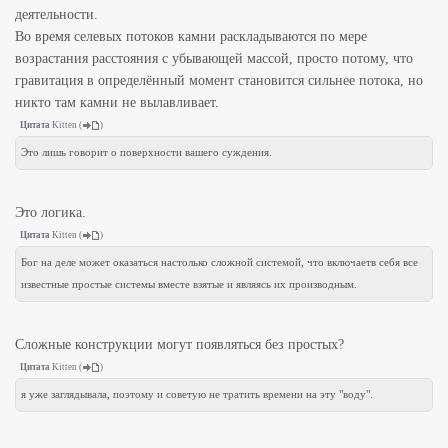
деятельности.
Во время селевых потоков камни раскладываются по мере
возрастания расстояния с убывающей массой, просто потому, что
гравитация в определённый момент становится сильнее потока, но
никто там камни не вылавливает.
Цитата
Kitten
(
)
Это лишь говорит о поверхности вашего суждения.
Это логика.
Цитата
Kitten
(
)
Бог на деле может оказаться настолько сложной системой, что включаетв себя все
известные простые системы вместе взятые и являясь их производным.
Сложные конструкции могут появляться без простых?
Цитата
Kitten
(
)
я уже заглядывала, поэтому и советую не тратить времени на эту "воду".