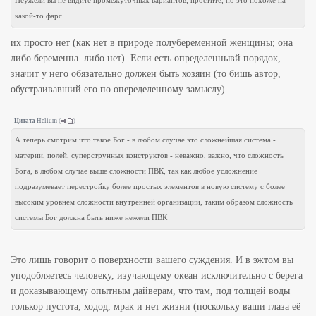
Неужели вы не видите промежуточных вариантов, простите, но это похоже на
какой-то фарс.
их просто нет (как нет в природе полубеременной женщины; она
либо беременна. либо нет). Если есть определеннывй порядок,
значит у него обязательно должен быть хозяин (то бишь автор,
обустраивавший его по опеределенному замыслу).
Цитата
Helium
(
)
А теперь смотрим что такое Бог - в любом случае это сложнейшая система -
материи, полей, суперструнных конструктов - неважно, важно, что сложность
Бога, в любом случае выше сложности ПВК, так как любое усложнение
подразумевает перестройку более простых элементов в новую систему с более
высоким уровнем сложности внутренней организации, таким образом сложность
системы Бог должна быть ниже нежели ПВК
Это лишь говорит о поверхности вашего суждения. И в эжтом вы
уподобляетесь человеку, изучающему океан исключительно с берега
и доказывающему опытным дайверам, что там, под толщей воды
толькор пустота, ходод, мрак и нет жизни (поскольку ваши глаза её