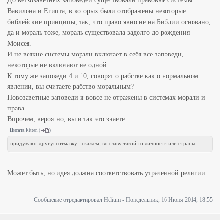
До ветхозаветных заповедей существовали правовые системы
Вавилона и Египта, в которых были отображены некоторые
библейские принципы, так, что право явно не на Библии основано,
да и мораль тоже, мораль существовала задолго до рождения
Моисея.
И не всякие системы морали включает в себя все заповеди,
некоторые не включают не одной.
К тому же заповеди 4 и 10, говорят о рабстве как о нормальном
явлении, вы считаете рабство моральным?
Новозаветные заповеди и вовсе не отражены в системах морали и
права.
Впрочем, вероятно, вы и так это знаете.
Цитата
Kitten
(
)
придумают другую отмазку - скажем, во славу такой-то личности или страны.
Может быть, но идея должна соответствовать утраченной религии...
Сообщение отредактировал
Helium
-
Понедельник, 16 Июня 2014, 18:55