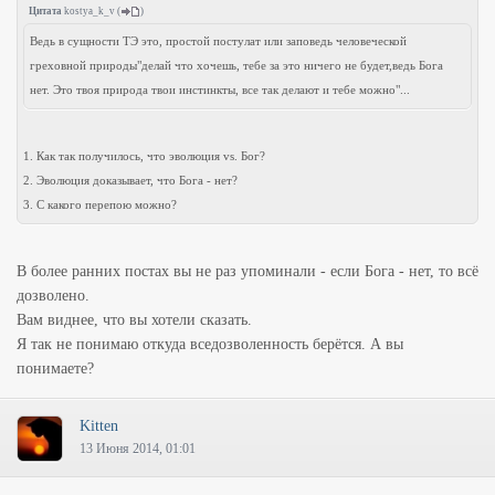
Цитата
kostya_k_v
(
)
Ведь в сущности ТЭ это, простой постулат или заповедь человеческой
греховной природы"делай что хочешь, тебе за это ничего не будет,ведь Бога
нет. Это твоя природа твои инстинкты, все так делают и тебе можно"...
1. Как так получилось, что эволюция vs. Бог?
2. Эволюция доказывает, что Бога - нет?
3. С какого перепою можно?
В более ранних постах вы не раз упоминали - если Бога - нет, то всё
дозволено.
Вам виднее, что вы хотели сказать.
Я так не понимаю откуда вседозволенность берётся. А вы
понимаете?
Kitten
13 Июня 2014, 01:01