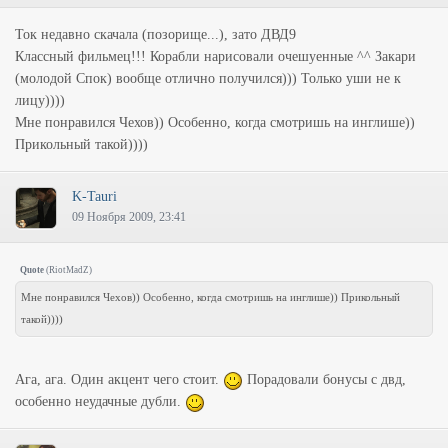
Ток недавно скачала (позорище...), зато ДВД9
Классный фильмец!!! Корабли нарисовали очешуенные ^^ Закари
(молодой Спок) вообще отлично получился))) Только уши не к
лицу))))
Мне понравился Чехов)) Особенно, когда смотришь на инглише))
Прикольный такой))))
K-Tauri
09 Ноября 2009, 23:41
Quote
(
RiotMadZ
)
Мне понравился Чехов)) Особенно, когда смотришь на инглише)) Прикольный
такой))))
Ага, ага. Один акцент чего стоит.
Порадовали бонусы с двд,
особенно неудачные дубли.