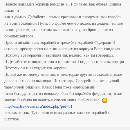
Нелепо выглядит корабль ромулан в 11 фильме. как еловая шишка
какая-то.
как я думаю, Дефайент - самый красивый и продуманный корабль
из всей вселенной Пути. по форме чем-то похож на дедалы. только
разница в том, что шаттлы вылетают снизу, из брюха, а не из
боковых ангаров.
Просто дизайн всех кораблей в треке (из кораблей Федерации)
основан прежде всего на выпирающих из корпуса Варп-гондолах.
Поэтому все корабли и выглядят так нелепо, как ты говоришь.
В Дефайенте отошли от этого принципа. Гондолы спрятаны внутри.
Поэтому он и выглядит так хорошо.
Но всё же по моему мнению, и некоторые другие звездолёты тоже
довольно хорошо выглядят. Интрепиды, Соверейны и все с узкой
тарелочной секцией. Класс Нова тоже нормальный.
Если бы Даунтлесс из вояджера был бы кораблём федерации, тоже
можно бы было включить в список моих любимчиков.
http://startrek-russia.ru/index.php?pid=81
вот вам ссыль. Тут полно всяких разных классов кораблей и
шаттлов.