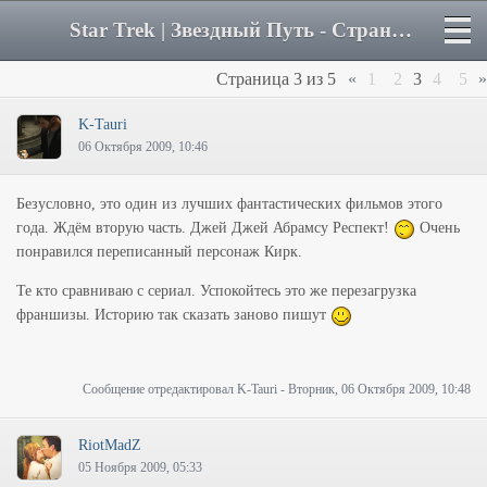
Star Trek | Звездный Путь - Страница 3 - Форум
Страница
3
из
5
«
1
2
3
4
5
»
K-Tauri
06 Октября 2009, 10:46
Безусловно, это один из лучших фантастических фильмов этого
года. Ждём вторую часть. Джей Джей Абрамсу Респект!
Очень
понравился переписанный персонаж Кирк.
Те кто сравниваю с сериал. Успокойтесь это же перезагрузка
франшизы. Историю так сказать заново пишут
Сообщение отредактировал
K-Tauri
-
Вторник, 06 Октября 2009, 10:48
RiotMadZ
05 Ноября 2009, 05:33