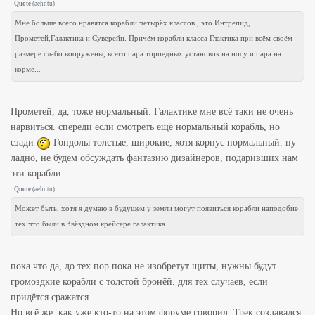
Quote
(
aehntu
)
Мне больше всего нравятся корабли четырёх классов , это Интрепид,
Прометей,Галактика и Суверейн. Причём корабли класса Глактика при всём своём
размере слабо вооружены, всего пара торпедных установок на носу и пара на
корме...
Прометей, да, тоже нормальный. Галактике мне всё таки не очень
нарвиться. спереди если смотреть ещё нормальный корабль, но
сзади
Гондолы толстые, широкие, хотя корпус нормальный. ну
ладно, не будем обсуждать фантазию дизайнеров, подаривших нам
эти корабли.
Quote
(
aehntu
)
Может быть, хотя я думаю в будущем у земли могут появиться корабли наподобие
тех что были в Звёздном крейсере галактика...
пока что да, до тех пор пока не изобретут щиты, нужны будут
громоздкие корабли с толстой бронёй. для тех случаев, если
придётся сражатся.
Но всё же, как уже кто-то на этом форуме говорил, Трек создавался