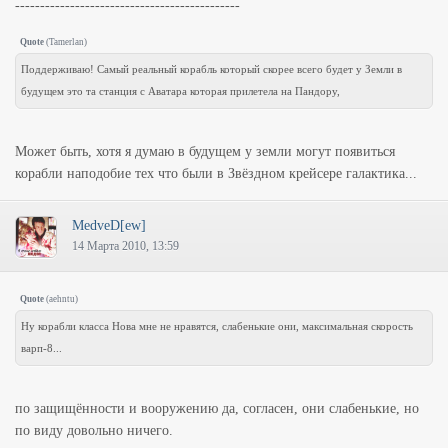
---------------------------------------------
Quote
(
Tamerlan
)
Поддерживаю! Самый реальный корабль который скорее всего будет у Земли в
будущем это та станция с Аватара которая прилетела на Пандору,
Может быть, хотя я думаю в будущем у земли могут появиться
корабли наподобие тех что были в Звёздном крейсере галактика...
MedveD[ew]
14 Марта 2010, 13:59
Quote
(
aehntu
)
Ну корабли класса Нова мне не нравятся, слабенькие они, максимальная скорость
варп-8...
по защищённости и вооружению да, согласен, они слабенькие, но
по виду довольно ничего.