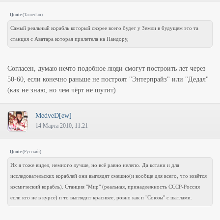
Quote
(
Tamerlan
)
Самый реальный корабль который скорее всего будет у Земли в будущем это та
станция с Аватара которая прилетела на Пандору,
Согласен, думаю нечто подобное люди смогут построить лет через
50-60, если конечно раньше не построят "Энтерпрайз" или "Дедал"
(как не знаю, но чем чёрт не шутит)
MedveD[ew]
14 Марта 2010, 11:21
Quote
(
Русский
)
Их я тоже видел, немного лучше, но всё равно нелепо. Да кстани и для
исследовательских кораблей они выглядят смешно(и вообще для всего, что зовётся
космический корабль). Станция "Мир" (реальная, принадлежность СССР-Россия
если кто не в курсе) и то выглядит красивее, ровно как и "Союзы" с шатлами.