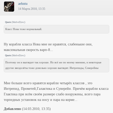
aehntu
14 Марта 2010, 13:35
Quote
(
MedveD|ew|
)
Класс Нова тоже нормальный.
Ну корабли класса Нова мне не нравятся, слабенькие они,
максимальная скорость варп-8...
Quote
(
MedveD|ew|
)
Поэтому он и выглядит так хорошо. Но всё же по моему мнению, и некоторые
другие звездолёты тоже довольно хорошо выглядят. Интрепиды, Соверейны
Мне больше всего нравятся корабли четырёх классов , это
Интрепид, Прометей,Галактика и Суверейн. Причём корабли класса
Глактика при всём своём размере слабо вооружены, всего пара
торпедных установок на носу и пара на корме...
Добавлено
(14.03.2010, 13:35)