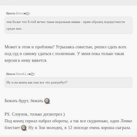
Цитата
Zevs
(
)
тем более что 6-той вечно такая моральная няшка - прям образец порядочности
среди них.
Может в этом и проблема? Угрызаясь совестью, решил сдать всех
под суд и самому сдаться с поличным. У меня пока только такая
версия к нему вяжется.
Цитата
UnweLL
(
)
Ну и на конец как они все это разгребут?
Бежать будут, бежать
PS. Слоупок, только досмотрел.)
Под конец сериал набрал обороты, а так все скудненько, один Лемке
блестает
Ну и Зои молодец, в 12 эпизоде очень хороша сыграла.