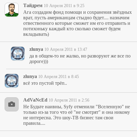
Тайдрем
10 Апреля 2011 в 9:25
Ага создадим фонд помощи и сохранения звёздных
врат, пусть американцам стыдно будет.... назначим
отвественного которые сможет им его отправить и
потихоньку каждый кто сколько сможет будем
вкладывать)
zlunya
10 Апреля 2011 в 13:47
да в общем-то не жалко, но разворуют же все по
дороге)))
zlunya
10 Апреля 2011 в 8:45
всё это пустой трёп..
AdVaNcEd
10 Апреля 2011 в 2:56
Не Будьте наивны, Syfy отменили "Вселенную" не
только из-за того что её "не смотрят" и она никому
не интересна. Это шоу-ТВ бизнес там свои
правила....