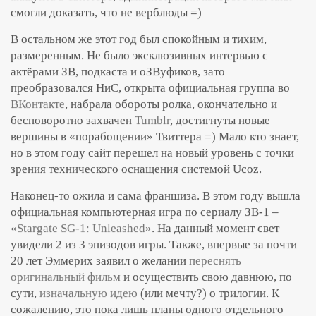
смогли доказать, что не верблюды =)
В остальном же этот год был спокойным и тихим,
размеренным. Не было эксклюзивных интервью с
актёрами ЗВ, подкаста и оЗВуфиков, зато
преобразовался НиС, открыта официальная группа во
ВКонтакте
, набрала обороты ролка, окончательно и
бесповоротно захвачен
Tumblr
, достигнуты новые
вершины в «порабощении» Твиттера =) Мало кто знает,
но в этом году сайт перешел на новый уровень с точки
зрения технического оснащения системой Ucoz.
Наконец-то ожила и сама франшиза. В этом году вышла
официальная компьютерная игра по сериалу ЗВ-1 –
«
Stargate SG-1: Unleashed
». На данный момент свет
увидели 2 из 3 эпизодов игры. Также, впервые за почти
20 лет Эммерих заявил о желании
переснять
оригинальный фильм
и осуществить свою давнюю, по
сути,
изначальную идею
(или мечту?) о трилогии. К
сожалению, это пока лишь планы одного отдельного