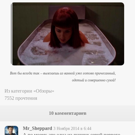
Вот бы всегда так – вылезаешь из ванной уже готово причесанный,
одетый и совершенно сухой!
Из категории «Обзоры»
7552 прочтения
10 комментариев
Mr_Sheppard
3 Ноября 2014 в 6:44
А по моему, это одна из лучших серий первого