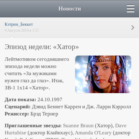
Новости
Кэтрин_Беккет
4 Августа 2014 в 1:57
Эпизод недели: «Хатор»
Лейтмотивом сегодняшнего
эпизода недели можно
считать «За мужиками
нужен глаз да глаз». Итак,
ЗВ-1 1х14 «Хатор».
Дата показа:
24.10.1997
Сценарий:
Дэвид Беннет Каррен и Дж. Ларри Кэрролл
Режиссер:
Брэд Тернер
Приглашенные звезды:
Suanne Braun
(Хатор),
Dave
Hurtubise
(доктор Клайнхаус),
Amanda O'Leary
(доктор