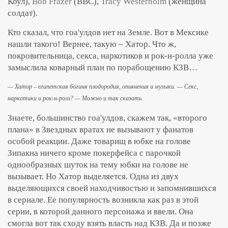
Коул),
Bob Frazer
(ВВС),
Tracy Westerholm
(женщина
солдат).
Кто сказал, что гоа'улдов нет на Земле. Вот в Мексике
нашли такого! Вернее, такую – Хатор. Что ж,
покровительница, секса, наркотиков и рок-н-ролла уже
замыслила коварный план по порабощению КЗВ…
— Хатор – египетская богиня плодородия, опьянения и музыки.
— Секс,
наркотики и рок-н-ролл?
— Можно и так сказать.
Знаете, большинство гоа'улдов, скажем так, «второго
плана» в Звездных вратах не вызывают у фанатов
особой реакции. Даже товарищ в юбке на голове
Зипакна ничего кроме покерфейса с парочкой
однообразных шуток на тему юбки на голове не
вызывает. Но Хатор выделяется. Одна из двух
выделяющихся своей находчивостью и запомнившихся
в сериале. Ее популярность возникла как раз в этой
серии, в которой данного персонажа и ввели. Она
смогла вот так сходу взять власть над КЗВ. Да и позже