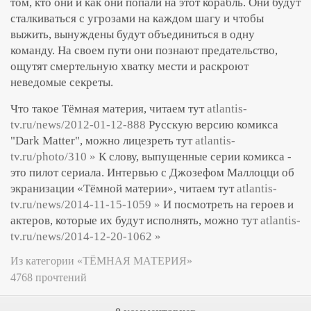
том, кто они и как они попали на этот корабль. Они будут
сталкиваться с угрозами на каждом шагу и чтобы
выжить, вынуждены будут объединиться в одну
команду. На своем пути они познают предательство,
ощутят смертельную хватку мести и раскроют
неведомые секреты.
Что такое Тёмная материя, читаем тут
atlantis-
tv.ru/news/2012-01-12-888
Русскую версию комикса
"Dark Matter", можно лицезреть тут
atlantis-
tv.ru/photo/310 »
К слову, выпущенные серии комикса -
это пилот сериала.
Интервью с Джозефом Маллоцци об
экранизации «Тёмной материи», читаем тут
atlantis-
tv.ru/news/2014-11-15-1059 »
И посмотреть на героев и
актеров, которые их будут исполнять, можно тут
atlantis-
tv.ru/news/2014-12-20-1062 »
Из категории «ТЁМНАЯ МАТЕРИЯ»
4768 прочтений