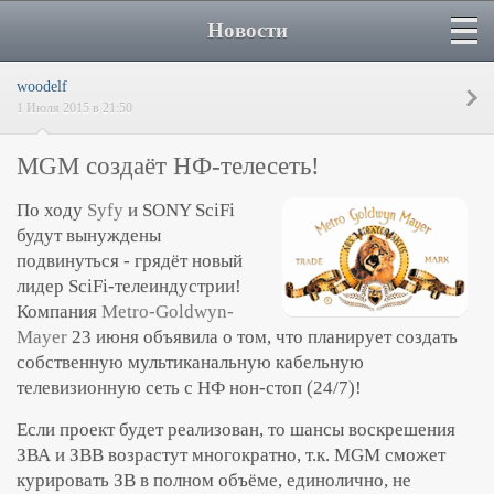
Новости
woodelf
1 Июля 2015 в 21:50
MGM создаёт НФ-телесеть!
По ходу
Syfy
и SONY SciFi
будут вынуждены
подвинуться - грядёт новый
лидер SciFi-телеиндустрии!
Компания
Metro-Goldwyn-
Mayer
23 июня объявила о том, что планирует создать
собственную мультиканальную кабельную
телевизионную сеть с НФ нон-стоп (24/7)!
Если проект будет реализован, то шансы воскрешения
ЗВА и ЗВВ возрастут многократно, т.к. MGM сможет
курировать ЗВ в полном объёме, единолично, не