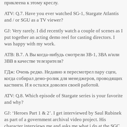
приклеена к этому креслу.
ATV: Q.7. Have you ever watched SG-1, Stargate Atlantis
and / or SGU as a TV viewer?
GJ: Very rarely. I did recently watch a couple of scenes as I
put together an acting demo reel for casting directors. I
was happy with my work.
АТВ: В.7. А Вы когда-нибудь смотрели ЗВ-1, ЗВА и/или
ЗВВ в качестве телезрителя?
ГДж: Очень редко. Недавно я пересмотрел пару сцен,
когда собирал демо-ролик для менеджеров, проводящих
кастинги. И я остался доволен своей работой.
ATV: Q.8. Which episode of Stargate series is your favorite
and why?
GJ: ‘Heroes Part 1 & 2’. I get interviewed by Saul Rubinek
as part of a government archival video project. His
character interviews me and asks me what i do at the SGC.