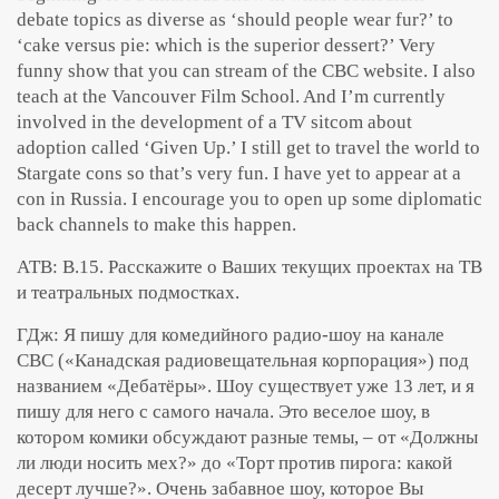
debate topics as diverse as ‘should people wear fur?’ to
‘cake versus pie: which is the superior dessert?’ Very
funny show that you can stream of the CBC website. I also
teach at the Vancouver Film School. And I’m currently
involved in the development of a TV sitcom about
adoption called ‘Given Up.’ I still get to travel the world to
Stargate cons so that’s very fun. I have yet to appear at a
con in Russia. I encourage you to open up some diplomatic
back channels to make this happen.
АТВ: В.15. Расскажите о Ваших текущих проектах на ТВ
и театральных подмостках.
ГДж: Я пишу для комедийного радио-шоу на канале
CBC («Канадская радиовещательная корпорация») под
названием «Дебатёры». Шоу существует уже 13 лет, и я
пишу для него с самого начала. Это веселое шоу, в
котором комики обсуждают разные темы, – от «Должны
ли люди носить мех?» до «Торт против пирога: какой
десерт лучше?». Очень забавное шоу, которое Вы