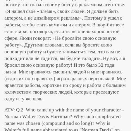
потому что сказал своему боссу в рекламном агентстве:
«Я нашел свое «племя», своих людей. Я должен быть
актером, а не дизайнером рекламы». Поэтому я ушел с
работы, чтобы стать комиком и актером. В шоу-бизнесе
есть старая поговорка, если ты не очень хорош в этой
сфере. Люди говорят: «Не бросайте свою основную
работу». Другими словами, если вы бросите свою
основную работу и будете заниматься тем, что вам не
подходит или не годится, вы будете голодать. Ну вот, а я
бросил свою основную работу! И это было 32 года
назад. Мне нравилось смешить людей и мне нравилось
(и до сих пор нравится) играть разных персонажей. Мне
нравятся работы, короткие по сроку и работа с большим
количеством творческих людей, которые преследуют
одну и ту же цель.
ATV: Q.2. Who came up with the name of your character -
Norman Walter Davis Harriman? Why such complicated
name was chosen (compound and so long)? Why is
Walter's full name abbreviated to as "Norman Davis" on