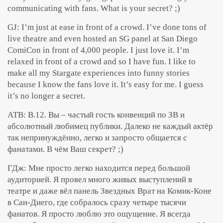
communicating with fans. What is your secret? ;)
GJ: I’m just at ease in front of a crowd. I’ve done tons of
live theatre and even hosted an SG panel at San Diego
ComiCon in front of 4,000 people. I just love it. I’m
relaxed in front of a crowd and so I have fun. I like to
make all my Stargate experiences into funny stories
because I know the fans love it. It’s easy for me. I guess
it’s no longer a secret.
АТВ: В.12. Вы – частый гость конвенций по ЗВ и
абсолютный любимец публики. Далеко не каждый актёр
так непринуждённо, легко и запросто общается с
фанатами. В чём Ваш секрет? ;)
ГДж: Мне просто легко находится перед большой
аудиторией. Я провел много живых выступлений в
театре и даже вёл панель Звездных Врат на Комик-Коне
в Сан-Диего, где собралось сразу четыре тысячи
фанатов. Я просто люблю это ощущение. Я всегда