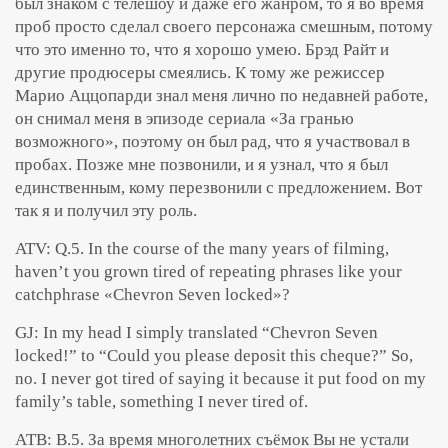
был знаком с телешоу и даже его жанром, то я во время
проб просто сделал своего персонажа смешным, потому
что это именно то, что я хорошо умею. Брэд Райт и
другие продюсеры смеялись. К тому же режиссер
Марио Аццопарди знал меня лично по недавней работе,
он снимал меня в эпизоде сериала «За гранью
возможного», поэтому он был рад, что я участвовал в
пробах. Позже мне позвонили, и я узнал, что я был
единственным, кому перезвонили с предложением. Вот
так я и получил эту роль.
ATV: Q.5. In the course of the many years of filming,
haven’t you grown tired of repeating phrases like your
catchphrase «Chevron Seven locked»?
GJ: In my head I simply translated “Chevron Seven
locked!” to “Could you please deposit this cheque?” So,
no. I never got tired of saying it because it put food on my
family’s table, something I never tired of.
АТВ: В.5. За время многолетних съёмок Вы не устали