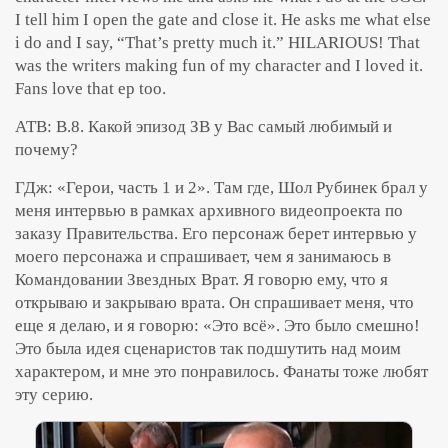
I tell him I open the gate and close it. He asks me what else
i do and I say, “That’s pretty much it.” HILARIOUS! That
was the writers making fun of my character and I loved it.
Fans love that ep too.
АТВ: В.8. Какой эпизод ЗВ у Вас самый любимый и
почему?
ГДж: «Герои, часть 1 и 2». Там где, Шол Рубинек брал у
меня интервью в рамках архивного видеопроекта по
заказу Правительства. Его персонаж берет интервью у
моего персонажа и спрашивает, чем я занимаюсь в
Командовании Звездных Врат. Я говорю ему, что я
открываю и закрываю врата. Он спрашивает меня, что
еще я делаю, и я говорю: «Это всё». Это было смешно!
Это была идея сценаристов так подшутить над моим
характером, и мне это понравилось. Фанаты тоже любят
эту серию.