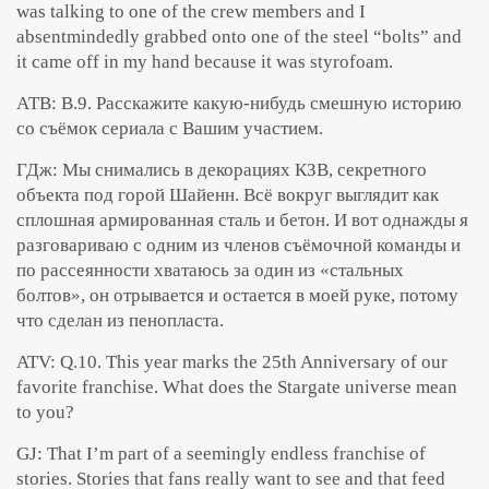
was talking to one of the crew members and I
absentmindedly grabbed onto one of the steel “bolts” and
it came off in my hand because it was styrofoam.
АТВ: В.9. Расскажите какую-нибудь смешную историю
со съёмок сериала с Вашим участием.
ГДж: Мы снимались в декорациях КЗВ, секретного
объекта под горой Шайенн. Всё вокруг выглядит как
сплошная армированная сталь и бетон. И вот однажды я
разговариваю с одним из членов съёмочной команды и
по рассеянности хватаюсь за один из «стальных
болтов», он отрывается и остается в моей руке, потому
что сделан из пенопласта.
ATV: Q.10. This year marks the 25th Anniversary of our
favorite franchise. What does the Stargate universe mean
to you?
GJ: That I’m part of a seemingly endless franchise of
stories. Stories that fans really want to see and that feed