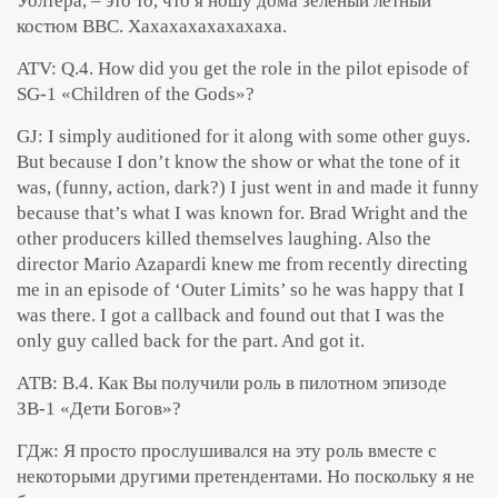
Уолтера, – это то, что я ношу дома зеленый летный
костюм ВВС. Хахахахахахахаха.
ATV: Q.4. How did you get the role in the pilot episode of
SG-1 «Children of the Gods»?
GJ: I simply auditioned for it along with some other guys.
But because I don’t know the show or what the tone of it
was, (funny, action, dark?) I just went in and made it funny
because that’s what I was known for. Brad Wright and the
other producers killed themselves laughing. Also the
director Mario Azapardi knew me from recently directing
me in an episode of ‘Outer Limits’ so he was happy that I
was there. I got a callback and found out that I was the
only guy called back for the part. And got it.
АТВ: В.4. Как Вы получили роль в пилотном эпизоде
ЗВ-1 «Дети Богов»?
ГДж: Я просто прослушивался на эту роль вместе с
некоторыми другими претендентами. Но поскольку я не