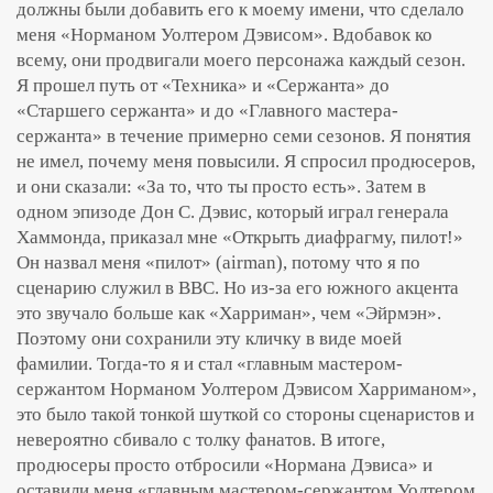
должны были добавить его к моему имени, что сделало
меня «Норманом Уолтером Дэвисом». Вдобавок ко
всему, они продвигали моего персонажа каждый сезон.
Я прошел путь от «Техника» и «Сержанта» до
«Старшего сержанта» и до «Главного мастера-
сержанта» в течение примерно семи сезонов. Я понятия
не имел, почему меня повысили. Я спросил продюсеров,
и они сказали: «За то, что ты просто есть». Затем в
одном эпизоде Дон С. Дэвис, который играл генерала
Хаммонда, приказал мне «Открыть диафрагму, пилот!»
Он назвал меня «пилот» (airman), потому что я по
сценарию служил в ВВС. Но из-за его южного акцента
это звучало больше как «Харриман», чем «Эйрмэн».
Поэтому они сохранили эту кличку в виде моей
фамилии. Тогда-то я и стал «главным мастером-
сержантом Норманом Уолтером Дэвисом Харриманом»,
это было такой тонкой шуткой со стороны сценаристов и
невероятно сбивало с толку фанатов. В итоге,
продюсеры просто отбросили «Нормана Дэвиса» и
оставили меня «главным мастером-сержантом Уолтером