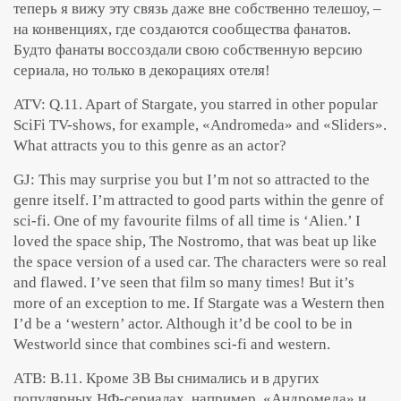
теперь я вижу эту связь даже вне собственно телешоу, –
на конвенциях, где создаются сообщества фанатов.
Будто фанаты воссоздали свою собственную версию
сериала, но только в декорациях отеля!
ATV: Q.11. Apart of Stargate, you starred in other popular
SciFi TV-shows, for example, «Andromeda» and «Sliders».
What attracts you to this genre as an actor?
GJ: This may surprise you but I’m not so attracted to the
genre itself. I’m attracted to good parts within the genre of
sci-fi. One of my favourite films of all time is ‘Alien.’ I
loved the space ship, The Nostromo, that was beat up like
the space version of a used car. The characters were so real
and flawed. I’ve seen that film so many times! But it’s
more of an exception to me. If Stargate was a Western then
I’d be a ‘western’ actor. Although it’d be cool to be in
Westworld since that combines sci-fi and western.
АТВ: В.11. Кроме ЗВ Вы снимались и в других
популярных НФ-сериалах, например, «Андромеда» и