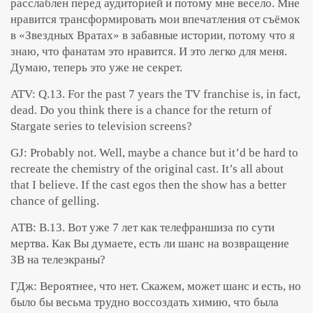
расслаблен перед аудиторией и потому мне весело. Мне
нравится трансформировать мои впечатления от съёмок
в «Звездных Вратах» в забавные истории, потому что я
знаю, что фанатам это нравится. И это легко для меня.
Думаю, теперь это уже не секрет.
ATV: Q.13. For the past 7 years the TV franchise is, in fact,
dead. Do you think there is a chance for the return of
Stargate series to television screens?
GJ: Probably not. Well, maybe a chance but it’d be hard to
recreate the chemistry of the original cast. It’s all about
that I believe. If the cast egos then the show has a better
chance of gelling.
АТВ: В.13. Вот уже 7 лет как телефраншиза по сути
мертва. Как Вы думаете, есть ли шанс на возвращение
ЗВ на телеэкраны?
ГДж: Вероятнее, что нет. Скажем, может шанс и есть, но
было бы весьма трудно воссоздать химию, что была