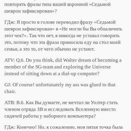
повторять фразы типа вашей коронной «Седьмой
шеврон зафиксирован»?
ГДж: Я просто в голове переводил фразу «Седьмой
шеврон зафиксирован» в «Не могли бы Вы обналичить
этот чек?». Так что нет, я никогда не уставал говорить
это, потому что эта фраза приносила еду на стол моей
семьи, а это то, от чего обычно не устают.
ATV: Q.6. Do you think, did Walter dream of becoming a
member of the SG-team and exploring the Universe
instead of sitting down at a dial-up computer?
GJ: Of course! unfortunately my ass was glued to that
chair.
АТВ: В.6. Как Вы думаете, не мечтал ли Уолтер стать
членом отряда ЗВ и исследовать Вселенную вместо
сидячей работы у наборного компьютера?
ГДж: Конечно! Но, к сожалению, моя пятая точка была