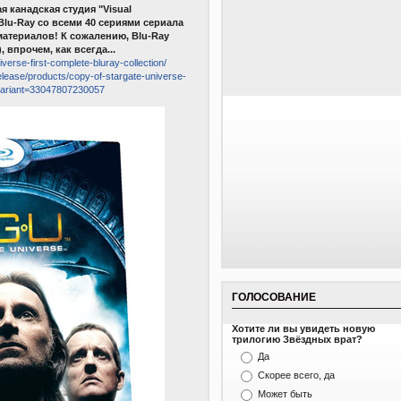
я канадская студия "Visual
Blu-Ray со всеми 40 сериями сериала
материалов! К сожалению, Blu-Ray
 впрочем, как всегда...
verse-first-complete-bluray-collection/
release/products/copy-of-stargate-universe-
?variant=33047807230057
ГОЛОСОВАНИЕ
Хотите ли вы увидеть новую
трилогию Звёздных врат?
Да
Скорее всего, да
Может быть