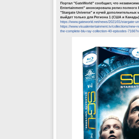
Портал "GateWorld" сообщает, что независима
Entertainment" анонсировала релиз полного 
"Stargate Universe" и кучей дополнительных 
выйдет только для Региона 1 (США и Канады),
https://www.gateworld.net/news/2021/01/stargate-uni
https://www.visualentertainment.tv/collections/new-
the-complete-blu-ray-collection-40-episodes-7166