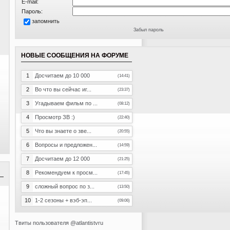
E-mail:
Пароль:
запомнить
Забыл пароль
НОВЫЕ СООБЩЕНИЯ НА ФОРУМЕ
1
Досчитаем до 10 000
(14:41)
2
Во что вы сейчас иг...
(23:37)
3
Угадываем фильм по ...
(08:12)
4
Просмотр ЗВ :)
(22:40)
5
Что вы знаете о зве...
(20:55)
6
Вопросы и предложен...
(14:59)
7
Досчитаем до 12 000
(21:25)
8
Рекомендуем к просм...
(17:45)
9
сложный вопрос по з...
(13:50)
10
1-2 сезоны + вэб-эп...
(09:06)
Твиты пользователя @atlantistvru