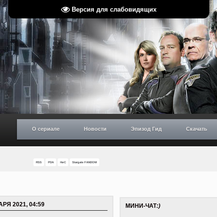
Версия для слабовидящих
О сериале
Новости
Эпизод Гид
Скачать
RSS
PDA
НиС
Stargate FANDOM
АРЯ 2021, 04:59
МИНИ-ЧАТ
:)