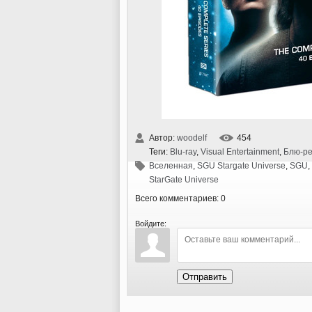
Автор:
woodelf
454
Теги:
Blu-ray
,
Visual Entertainment
,
Блю-р
Вселенная
,
SGU Stargate Universe
,
SGU
,
StarGate Universe
Всего комментариев: 0
Войдите:
Отправить