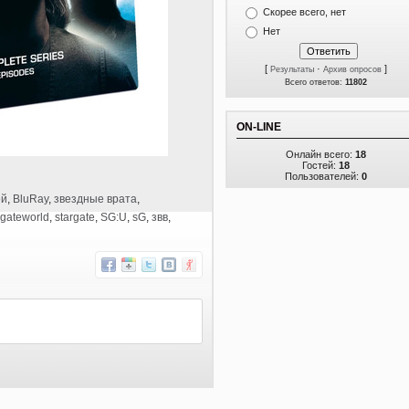
Скорее всего, нет
Нет
[
·
]
Результаты
Архив опросов
Всего ответов:
11802
ON-LINE
Онлайн всего:
18
Гостей:
18
Пользователей:
0
ей
,
BluRay
,
звездные врата
,
gateworld
,
stargate
,
SG:U
,
sG
,
звв
,