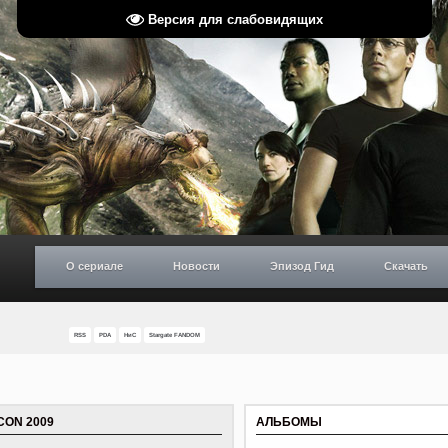
Версия для слабовидящих
О сериале
Новости
Эпизод Гид
Скачать
RSS
PDA
НиС
Stargate FANDOM
CON 2009
АЛЬБОМЫ