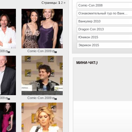
Страницы:
1
2
»
Comic-Con 2008
Ознакомительный тур по Ванкуверу
Ванкувер 2010
Dragon Con 2013
Юникон 2015
Эврикон 2015
009
◘▄
Comic-Con 2009
◘▄
МИНИ-ЧАТ
:)
009
◘▄
Comic-Con 2009
◘▄