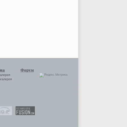
иа
Форум
галерея
огалерея