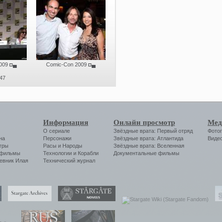
009
◘▄
Comic-Con 2009
◘▄
47
Информация
Онлайн просмотр
Мед
О сериале
Звёздные врата: Первый отряд
Фото
на
Персонажи
Звёздные врата: Атлантида
Виде
гры
Расы и Народы
Звёздные врата: Вселенная
 фильмы
Технологии
и
Корабли
Документальные фильмы
евник Илая
Технический журнал