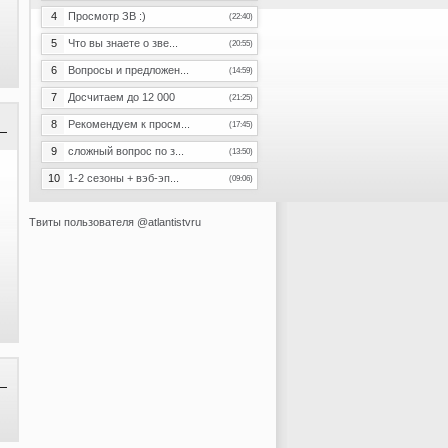
4
Просмотр ЗВ :)
(22:40)
5
Что вы знаете о зве...
(20:55)
6
Вопросы и предложен...
(14:59)
7
Досчитаем до 12 000
(21:25)
8
Рекомендуем к просм...
(17:45)
9
сложный вопрос по з...
(13:50)
10
1-2 сезоны + вэб-эп...
(09:06)
Твиты пользователя @atlantistvru