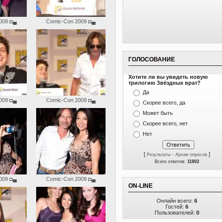
009
◘▄
Comic-Con 2009
◘▄
ГОЛОСОВАНИЕ
Хотите ли вы увидеть новую
трилогию Звёздных врат?
Да
009
◘▄
Comic-Con 2009
◘▄
Скорее всего, да
Может быть
Скорее всего, нет
Нет
[
·
]
Результаты
Архив опросов
Всего ответов:
11802
009
◘▄
Comic-Con 2009
◘▄
ON-LINE
Онлайн всего:
6
Гостей:
6
Пользователей:
0