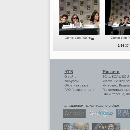
Comic-Con 2009
◘▄
Comic-Con 2
1-36
37-
АТВ
Новости
О сайте
SG-1
,
SGA
&
SGU
Конкурсы
Atlantis-TV
,
Фан-зо
Обратная связь
Интервью
,
Видеои
FAQ (вопрос-ответ)
Полнометражные
Это интересно
,
Дн
ДРУЗЬЯ/ПАРТНЕРЫ НАШЕГО САЙТА: