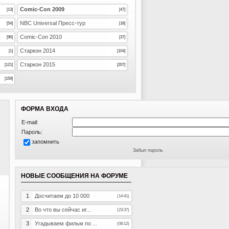
Comic-Con 2009
[13]
[47]
NBC Universal Пресс-тур
[54]
[18]
Comic-Con 2010
[96]
[37]
Старкон 2014
[1]
[104]
Старкон 2015
[121]
[207]
[159]
ФОРМА ВХОДА
E-mail:
Пароль:
запомнить
Забыл пароль
НОВЫЕ СООБЩЕНИЯ НА ФОРУМЕ
1
Досчитаем до 10 000
(14:41)
2
Во что вы сейчас иг...
(23:37)
3
Угадываем фильм по ...
(08:12)