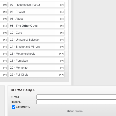
02 - Redemption, Part 2
[66]
[34]
04 - Frozen
[18]
[30]
06 - Abyss
[46]
[38]
08 - The Other Guys
[30]
[68]
10 - Cure
[41]
[52]
12 - Unnatural Selection
[50]
[44]
14 - Smoke and Mirrors
[49]
[46]
16 - Metamorphosis
[83]
[105]
18 - Forsaken
[33]
[46]
20 - Memento
[39]
[48]
22 - Full Circle
[53]
[101]
ФОРМА ВХОДА
E-mail:
Пароль:
запомнить
Забыл пароль