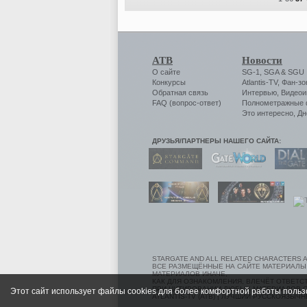
АТВ
Новости
О сайте
SG-1
,
SGA
&
SGU
Конкурсы
Atlantis-TV
,
Фан-зо
Обратная связь
Интервью
,
Видеои
FAQ (вопрос-ответ)
Полнометражные
Это интересно
,
Дн
ДРУЗЬЯ/ПАРТНЕРЫ НАШЕГО САЙТА:
STARGATE AND ALL RELATED CHARACTERS A
ВСЕ РАЗМЕЩЁННЫЕ НА САЙТЕ МАТЕРИАЛЫ
МАТЕРИАЛОВ ИНАЧЕ,
КАК ДЛЯ ОЗНАКОМЛЕНИЯ, ВЛЕЧЁТ ОТВЕТ
ПРИ ЦИТИРОВАНИИ ЛЮБЫХ МАТЕРИАЛОВ СС
Этот сайт использует файлы cookies для более комфортной работы польз
ATLANTIS-TV (АТВ) | ЛУЧШИЙ РУССКОЯЗЫЧН