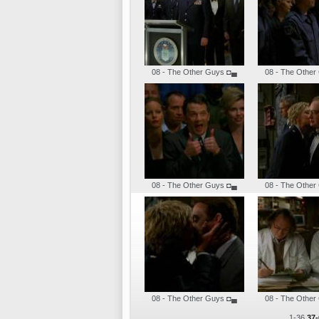
08 - The Other Guys
◘▄
08 - The Other
08 - The Other Guys
◘▄
08 - The Other
08 - The Other Guys
◘▄
08 - The Other
1-36
37-