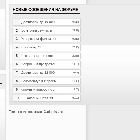
НОВЫЕ СООБЩЕНИЯ НА ФОРУМЕ
1
Досчитаем до 10 000
(07:17)
2
Во что вы сейчас иг...
(23:37)
3
Угадываем фильм по ...
(08:12)
4
Просмотр ЗВ :)
(22:40)
5
Что вы знаете о зве...
(20:55)
6
Вопросы и предложен...
(14:59)
7
Досчитаем до 12 000
(21:25)
8
Рекомендуем к просм...
(17:45)
9
сложный вопрос по з...
(13:50)
10
1-2 сезоны + вэб-эп...
(09:06)
Твиты пользователя @atlantistvru