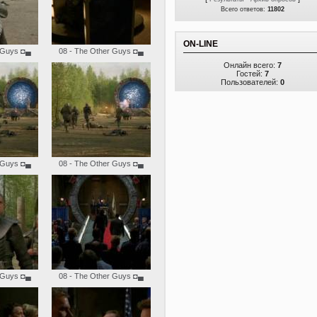
Всего ответов:
11802
ON-LINE
 Guys
◘▄
08 - The Other Guys
◘▄
Онлайн всего:
7
Гостей:
7
Пользователей:
0
 Guys
◘▄
08 - The Other Guys
◘▄
 Guys
◘▄
08 - The Other Guys
◘▄