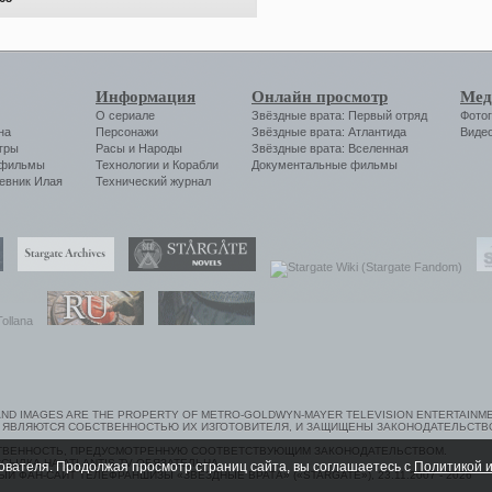
Информация
Онлайн просмотр
Мед
О сериале
Звёздные врата: Первый отряд
Фото
на
Персонажи
Звёздные врата: Атлантида
Виде
гры
Расы и Народы
Звёздные врата: Вселенная
 фильмы
Технологии
и
Корабли
Документальные фильмы
евник Илая
Технический журнал
ND IMAGES ARE THE PROPERTY OF METRO-GOLDWYN-MAYER TELEVISION ENTERTAINMEN
 ЯВЛЯЮТСЯ СОБСТВЕННОСТЬЮ ИХ ИЗГОТОВИТЕЛЯ, И ЗАЩИЩЕНЫ ЗАКОНОДАТЕЛЬСТВ
СТВЕННОСТЬ, ПРЕДУСМОТРЕННУЮ СООТВЕТСТВУЮЩИМ ЗАКОНОДАТЕЛЬСТВОМ.
ЫЛКА НА ATLANTIS-TV ОБЯЗАТЕЛЬНА.
ователя. Продолжая просмотр страниц сайта, вы соглашаетесь с
Политикой и
ЫЙ ФАН-САЙТ ТЕЛЕФРАНШИЗЫ «ЗВЁЗДНЫЕ ВРАТА» («STARGATE»), 23.11.2007 - 2026