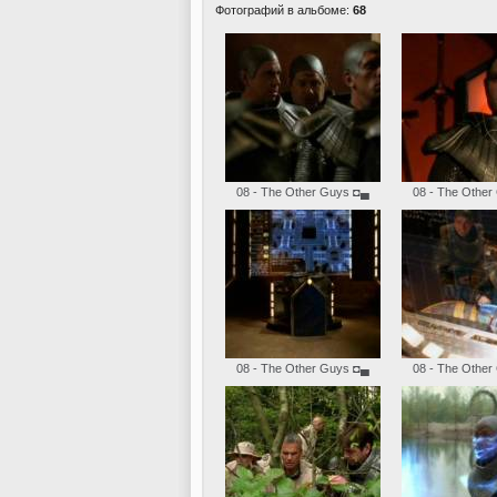
Фотографий в альбоме:
68
08 - The Other Guys
◘▄
08 - The Other
08 - The Other Guys
◘▄
08 - The Other