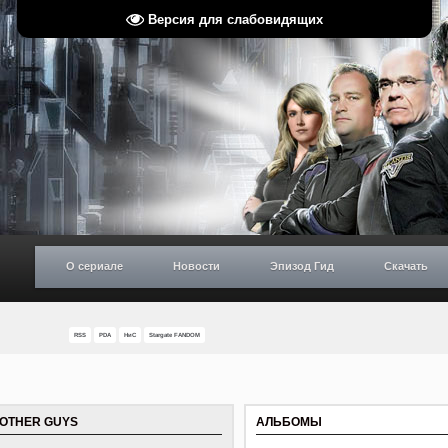
Версия для слабовидящих
О сериале
Новости
Эпизод Гид
Скачать
RSS
PDA
НиС
Stargate FANDOM
E OTHER GUYS
АЛЬБОМЫ