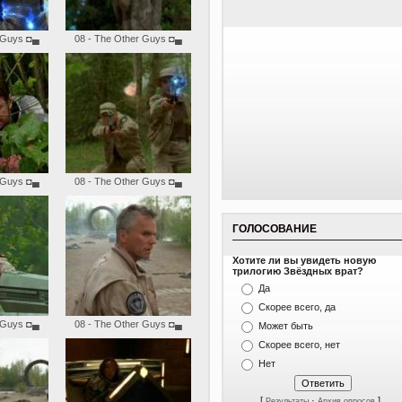
 Guys
◘▄
08 - The Other Guys
◘▄
 Guys
◘▄
08 - The Other Guys
◘▄
ГОЛОСОВАНИЕ
Хотите ли вы увидеть новую
трилогию Звёздных врат?
Да
Скорее всего, да
 Guys
◘▄
08 - The Other Guys
◘▄
Может быть
Скорее всего, нет
Нет
[
·
]
Результаты
Архив опросов