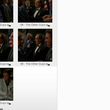
 Guys
◘▄
08 - The Other Guys
◘▄
 Guys
◘▄
08 - The Other Guys
◘▄
 Guys
◘▄
68