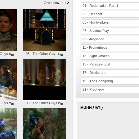
Страницы:
«
1
2
01 - Redemption, Part 1
03 - Descent
05 - Nightwalkers
07 - Shadow Play
09 - Allegiance
11 - Prometheus
 Guys
◘▄
08 - The Other Guys
◘▄
13 - Sight Unseen
15 - Paradise Lost
17 - Disclosure
19 - The Changeling
21 - Prophecy
 Guys
◘▄
08 - The Other Guys
◘▄
МИНИ-ЧАТ
:)