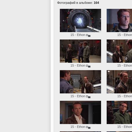
Фотографий в альбоме:
164
15 - Ethon
◘▄
15 - Ethon
15 - Ethon
◘▄
15 - Ethon
15 - Ethon
◘▄
15 - Ethon
15 - Ethon
◘▄
15 - Ethon