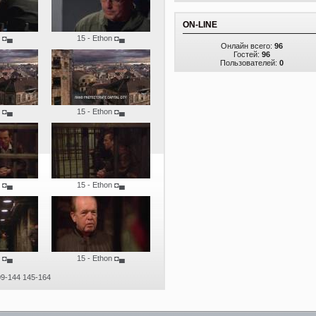
ON-LINE
◘▄
15 - Ethon
◘▄
Онлайн всего:
96
Гостей:
96
Пользователей:
0
◘▄
15 - Ethon
◘▄
◘▄
15 - Ethon
◘▄
◘▄
15 - Ethon
◘▄
09-144
145-164