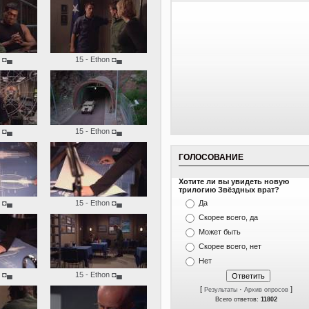
◘▄
15 - Ethon
◘▄
◘▄
15 - Ethon
◘▄
ГОЛОСОВАНИЕ
Хотите ли вы увидеть новую
трилогию Звёздных врат?
◘▄
15 - Ethon
◘▄
Да
Скорее всего, да
Может быть
Скорее всего, нет
Нет
◘▄
15 - Ethon
◘▄
[
·
]
Результаты
Архив опросов
Всего ответов:
11802