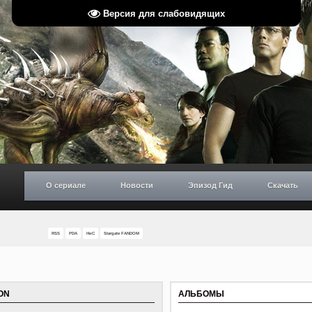
Версия для слабовидящих
О сериале
Новости
Эпизод Гид
Скачать
RSS
PDA
НиС
Stargate FANDOM
HON
АЛЬБОМЫ