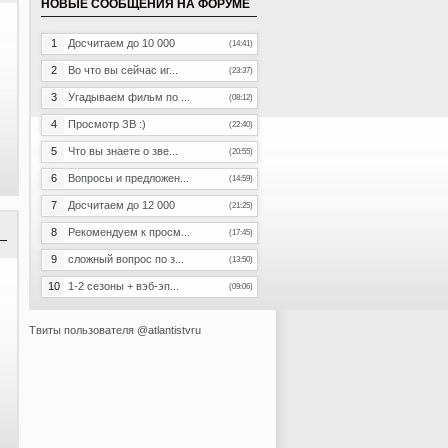
НОВЫЕ СООБЩЕНИЯ НА ФОРУМЕ
1
Досчитаем до 10 000
(14:41)
2
Во что вы сейчас иг...
(23:37)
3
Угадываем фильм по ...
(08:12)
4
Просмотр ЗВ :)
(22:40)
5
Что вы знаете о зве...
(20:55)
6
Вопросы и предложен...
(14:59)
7
Досчитаем до 12 000
(21:25)
8
Рекомендуем к просм...
(17:45)
9
сложный вопрос по з...
(13:50)
10
1-2 сезоны + вэб-эп...
(09:06)
Твиты пользователя @atlantistvru