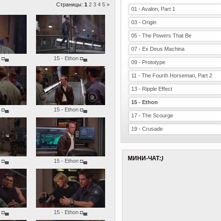
Страницы:
1
2
3
4
5
»
01 - Avalon, Part 1
03 - Origin
05 - The Powers That Be
07 - Ex Deus Machina
◘▄
15 - Ethon
◘▄
09 - Prototype
11 - The Fourth Horseman, Part 2
13 - Ripple Effect
15 - Ethon
◘▄
15 - Ethon
◘▄
17 - The Scourge
19 - Crusade
МИНИ-ЧАТ
:)
◘▄
15 - Ethon
◘▄
◘▄
15 - Ethon
◘▄