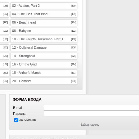
02 - Avalon, Part 2
[155]
[139]
04 - The Ties That Bind
[137]
[139]
06 - Beachhead
[110]
[174]
08 - Babylon
[199]
[192]
10 - The Fourth Horseman, Part 1
[189]
[130]
12 - Collateral Damage
[200]
[206]
14 - Stronghold
[177]
[224]
16 - Off the Grid
[164]
[224]
18 - Arthur's Mantle
[230]
[191]
20 - Camelot
[197]
[330]
ФОРМА ВХОДА
E-mail:
Пароль:
запомнить
Забыл пароль