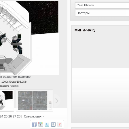
Cast Photos
Постеры
МИНИ-ЧАТ
:)
в реальном размере
: 1200x701px/158.0Kb
Добавил:
Atlantis
24
25
26
27
28
|
Следующая »