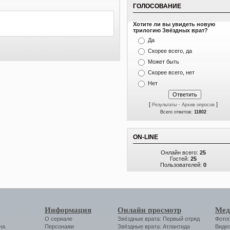
ГОЛОСОВАНИЕ
Хотите ли вы увидеть новую
трилогию Звёздных врат?
Да
Скорее всего, да
Может быть
Скорее всего, нет
Нет
[
·
]
Результаты
Архив опросов
Всего ответов:
11802
ON-LINE
Онлайн всего:
25
Гостей:
25
Пользователей:
0
Информация
Онлайн просмотр
Мед
О сериале
Звёздные врата: Первый отряд
Фото
на
Персонажи
Звёздные врата: Атлантида
Виде