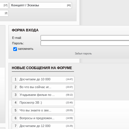
Концепт / Эскизы
[17]
[41]
[2]
ФОРМА ВХОДА
E-mail:
Пароль:
запомнить
Забыл пароль
НОВЫЕ СООБЩЕНИЯ НА ФОРУМЕ
1
Досчитаем до 10 000
(14:47)
2
Во что вы сейчас иг...
(23:37)
3
Угадываем фильм по ...
(08:12)
4
Просмотр ЗВ :)
(22:40)
5
Что вы знаете о зве...
(20:55)
6
Вопросы и предложен...
(14:59)
7
Досчитаем до 12 000
(21:25)