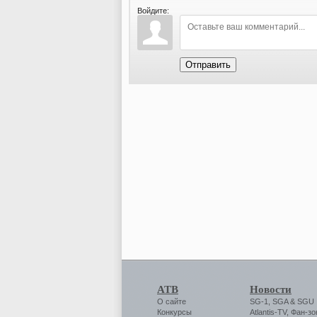
Войдите:
Отправить
АТВ
Новости
О сайте
SG-1
,
SGA
&
SGU
Конкурсы
Atlantis-TV
,
Фан-зо