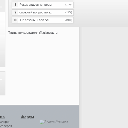
8
Рекомендуем к просм...
(17:45)
9
сложный вопрос по з...
(13:50)
10
1-2 сезоны + вэб-эп...
(09:06)
Твиты пользователя @atlantistvru
иа
Форум
галерея
огалерея