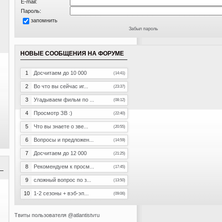
E-mail:
Пароль:
запомнить
Забыл пароль
НОВЫЕ СООБЩЕНИЯ НА ФОРУМЕ
1
Досчитаем до 10 000
(14:41)
2
Во что вы сейчас иг...
(23:37)
3
Угадываем фильм по ...
(08:12)
4
Просмотр ЗВ :)
(22:40)
5
Что вы знаете о зве...
(20:55)
6
Вопросы и предложен...
(14:59)
7
Досчитаем до 12 000
(21:25)
8
Рекомендуем к просм...
(17:45)
9
сложный вопрос по з...
(13:50)
10
1-2 сезоны + вэб-эп...
(09:06)
Твиты пользователя @atlantistvru