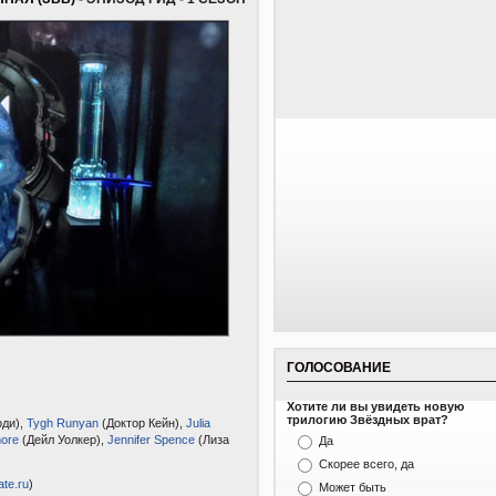
ГОЛОСОВАНИЕ
Хотите ли вы увидеть новую
трилогию Звёздных врат?
ди),
Tygh Runyan
(Доктор Кейн),
Julia
more
(Дейл Уолкер),
Jennifer Spence
(Лиза
Да
Скорее всего, да
ate.ru
)
Может быть