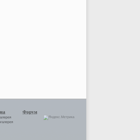
иа
Форум
галерея
огалерея