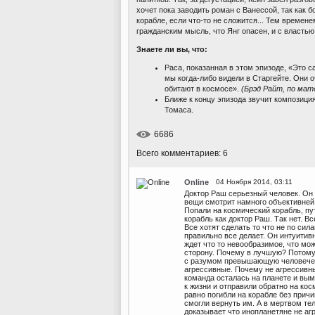
хочет пока заводить роман с Ванессой, так как б
корабле, если что-то не сложится... Тем време
гражданским мысль, что Янг опасен, и с властью 
Знаете ли вы, что:
Раса, показанная в этом эпизоде, «Это с
мы когда-либо видели в Старгейте. Они 
обитают в космосе».
(Брэд Райт, по мат
Ближе к концу эпизода звучит композици
Томаса.
6686
Всего комментариев: 6
Online
04 Ноября 2014, 03:11
Доктор Раш серьезный человек. Он 
вещи смотрит намного объективней 
Попали на космический корабль, пут
корабль как доктор Раш. Так нет. Вс
Все хотят сделать то что не по сил
правильно все делает. Он интуитивн
ждет что то невообразимое, что мо
сторону. Почему в лучшую? Потому 
с разумом превышающую человеческ
агрессивные. Почему не агрессивн
команда осталась на планете и вым
к жизни и отправили обратно на ко
равно погибли на корабле без прич
смогли вернуть им. А в мертвом тел
доказывает что инопланетяне не а