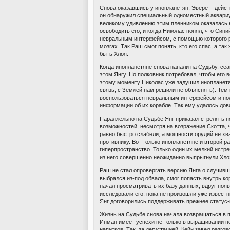
Снова оказавшись у инопланетян, Эверетт дейст
он обнаружил специальный одноместный аквариум
великому удивлению этим пленником оказалась н
освободить его, и когда Николас понял, что Сини
невральным интерфейсом, с помощью которого р
мозгах. Так Раш смог понять, кто его спас, а так
быть Хлоя.
Когда инопланетяне снова напали на Судьбу, се
этом Янгу. Но полковник потребовал, чтобы его в
этому моменту Николас уже задушил инопланетя
связь, с Землей нам решили не объяснять). Тем 
воспользоваться невральным интерфейсом и пол
информации об их корабле. Так ему удалось дов
Параллельно на Судьбе Янг приказал стрелять 
возможностей, несмотря на возражение Скотта, 
равно быстро слабели, а мощности орудий не хв
противнику. Вот только инопланетяне и второй ра
гиперпространство. Только один их мелкий истре
из него совершенно неожиданно выпрыгнули Хло
Раш не стал опровергать версию Янга о случивш
выбрался из-под обвала, смог попасть внутрь ко
начал просматривать их базу данных, вдруг поя
исследовали его, пока не произошли уже извест
Янг договорились поддерживать прежнее статус-
Жизнь на Судьбе снова начала возвращаться в п
Инман имеет успехи не только в выращивании по
напитков. Так, за дегустацией, Кейн завел разго