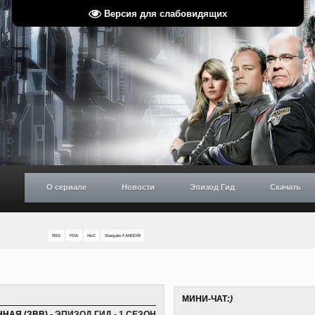
Версия для слабовидящих
О сериале
Новости
Эпизод Гид
Скачать
RSS
PDA
НиС
Stargate FANDOM
МИНИ-ЧАТ
:)
НАЯ (ЗВВ) -
ЭПИЗОД ГИД - 1 СЕЗОН