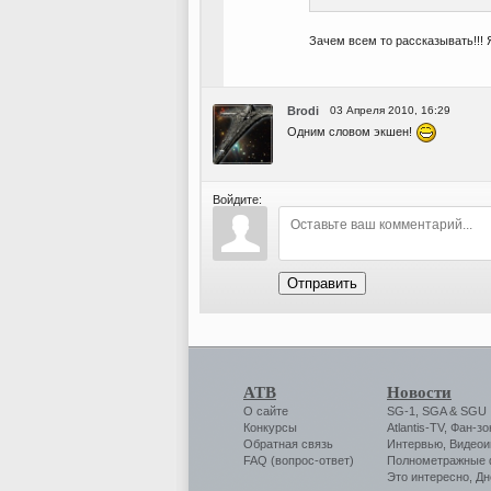
Зачем всем то рассказывать!!! Я
Brodi
03 Апреля 2010, 16:29
Одним словом экшен!
Войдите:
Отправить
АТВ
Новости
О сайте
SG-1
,
SGA
&
SGU
Конкурсы
Atlantis-TV
,
Фан-зо
Обратная связь
Интервью
,
Видеои
FAQ (вопрос-ответ)
Полнометражные
Это интересно
,
Дн