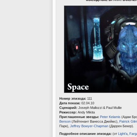
Номер эпизода:
111
Дата показа:
02.04.10
Сценарий:
Joseph Mallozzi & Paul Mullie
Режиссер:
Andy Mikita
Приглашенные звезды:
Peter Kelamis
(Адам Бро
Benson
(Лейтенант Ванесса Джеймс),
Patrick Gil
Парк),
Jeffrey Bowyer-Chapman
(Даррен Бекер).
Подробное описание эпизода:
(от
Light'a
,
Farg