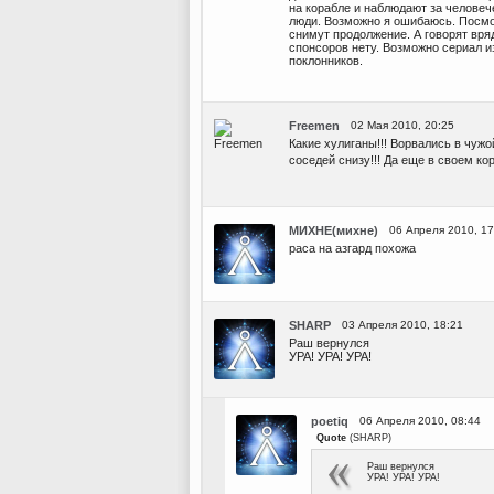
на корабле и наблюдают за человеч
люди. Возможно я ошибаюсь. Посмо
снимут продолжение. А говорят вряд
спонсоров нету. Возможно сериал 
поклонников.
Freemen
02 Мая 2010, 20:25
Какие хулиганы!!! Ворвались в чужо
соседей снизу!!! Да еще в своем ко
МИХНЕ(михне)
06 Апреля 2010, 17
раса на азгард похожа
SHARP
03 Апреля 2010, 18:21
Раш вернулся
УРА! УРА! УРА!
poetiq
06 Апреля 2010, 08:44
Quote
(
SHARP
)
Раш вернулся
УРА! УРА! УРА!