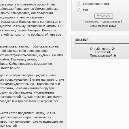
Скорее всего, нет
ла входить в привычное русло. Илай
работками Раша, доктор Инман добилась
Нет
ж почти-помидорами, Янг продолжал
подозревать, что он скрывает
гражданских была склонна согласиться с
[
·
]
Результаты
Архив опросов
ежурстве на коммуникационных камнях. Он
Всего ответов:
11802
а к Уоллесу зашли Тамара с Ванессой.
 Кейна, пока тот не сообщил ей, что все
ON-LINE
 активировал камни, чтобы оказаться на
Онлайн всего:
24
н обнаружил себя в совершенно
Гостей:
24
 что он окружен высокими, худыми, синими
Пользователей:
0
орабле. Поскольку чужак,
 Грира, Кейну пришлось немедленно
никто не мог.
дал еще один сюрприз - рядом с ними
ого происхождения. В ответ на приветствие
то самое удивительное - требование они
отвечать, но начать готовить орудия.
селял особых надежд. Инопланетяне
 истребителей. Судьба тоже начала палить
оводка быстро оказалась на грани, все
котт хотел продолжить атаку, но Янг
 кораблей удалось пристыковаться к
известных полковник тоже не разрешил, но
щью камней.