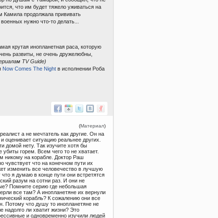
оится, что им будет тяжело уживаться на
нем Камила продолжала прививать
военных нужно что-то делать...
амая крутая инопланетная раса, которую
очень развиты, не очень дружелюбны,
ериалам TV Guide)
я
Now Comes The Night
в исполнении Роба
(
Материал
)
реалист а не мечтатель как другие. Он на
и оценивает ситуацию реальнее других.
и домой нету. Так изучите хотя бы
е убиты горем. Всем чего то не хватает.
ам никому на корабле. Доктор Раш
о чувствует что на конечном пути их
жет изменить все человечество в лучшую
что я думаю в конце пути они встретятся
ий разум на сотни раз. И они не
ые? Помните серию где небольшая
ерли все там? А инопланетяне их вернули
смический корабль? К сожалению они все
ин. Потому что душу то инопланетяне не
е надолго ли хватит жизни? Это
грессивные и одновременно изучили людей