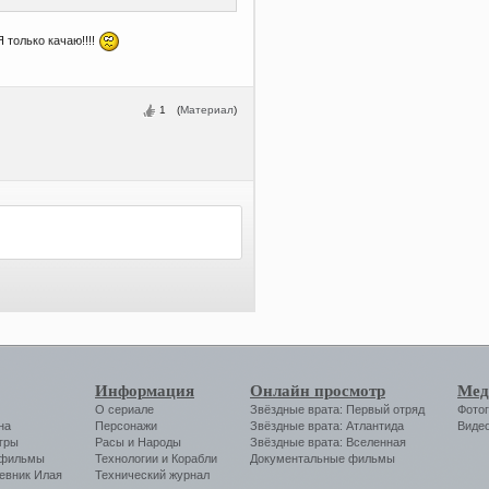
 только качаю!!!!
1
(
Материал
)
Информация
Онлайн просмотр
Мед
О сериале
Звёздные врата: Первый отряд
Фото
на
Персонажи
Звёздные врата: Атлантида
Виде
гры
Расы и Народы
Звёздные врата: Вселенная
 фильмы
Технологии
и
Корабли
Документальные фильмы
евник Илая
Технический журнал