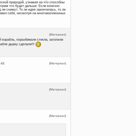
еской природой, узнавая на что способны
трим что будет дальше. Если конечно
 ли снимут. То ли идея закончилась, то ли
изжил себя, несмотря на многомиллионных
(
Материал
)
й корабль, поразбивали стекла, затопили
рабле дырку сделали!!!
:42
(
Материал
)
(
Материал
)
(
Материал
)