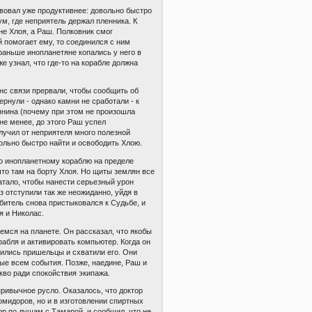
вовал уже продуктивнее: довольно быстро
, где неприятель держал пленника. К
е Хлоя, а Раш. Полковник смог
й помогает ему, то соединился с ним
аньше инопланетяне копались у него в
 же узнал, что где-то на корабле должна
анс связи прервали, чтобы сообщить об
ернули - однако камни не сработали - к
нина (почему при этом не произошла
не менее, до этого Раш успел
учил от неприятеля много полезной
ольно быстро найти и освободить Хлою.
по инопланетному кораблю на пределе
что там на борту Хлоя. Но щиты землян все
атало, чтобы нанести серьезный урон
з отступили так же неожиданно, уйдя в
битель снова пристыковался к Судьбе, и
я и Николас.
емся на планете. Он рассказал, что якобы
рабля и активировать компьютер. Когда он
вились пришельцы и схватили его. Они
ные всем события. Позже, наедине, Раш и
кво ради спокойствия экипажа.
ривычное русло. Оказалось, что доктор
мидоров, но и в изготовлении спиртных
вор по душам с Тамарой, и сообщил, что не