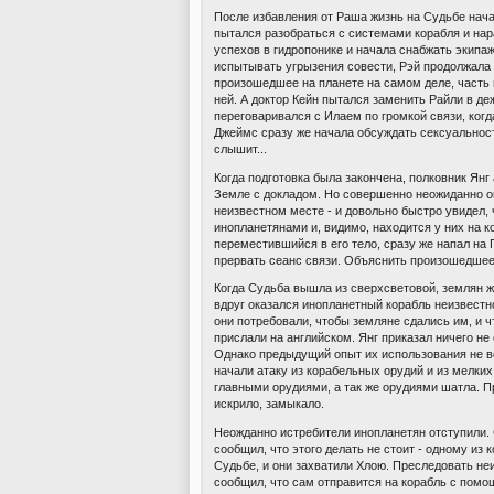
После избавления от Раша жизнь на Судьбе нача
пытался разобраться с системами корабля и на
успехов в гидропонике и начала снабжать экипа
испытывать угрызения совести, Рэй продолжала 
произошедшее на планете на самом деле, часть 
ней. А доктор Кейн пытался заменить Райли в д
переговаривался с Илаем по громкой связи, когд
Джеймс сразу же начала обсуждать сексуальность
слышит...
Когда подготовка была закончена, полковник Янг
Земле с докладом. Но совершенно неожиданно о
неизвестном месте - и довольно быстро увидел,
инопланетянами и, видимо, находится у них на к
переместившийся в его тело, сразу же напал на
прервать сеанс связи. Объяснить произошедшее 
Когда Судьба вышла из сверхсветовой, землян ж
вдруг оказался инопланетный корабль неизвестн
они потребовали, чтобы земляне сдались им, и ч
прислали на английском. Янг приказал ничего не 
Однако предыдущий опыт их использования не в
начали атаку из корабельных орудий и из мелких
главными орудиями, а так же орудиями шатла. Пр
искрило, замыкало.
Неожданно истребители инопланетян отступили. С
сообщил, что этого делать не стоит - одному из
Судьбе, и они захватили Хлою. Преследовать не
сообщил, что сам отправится на корабль с помо