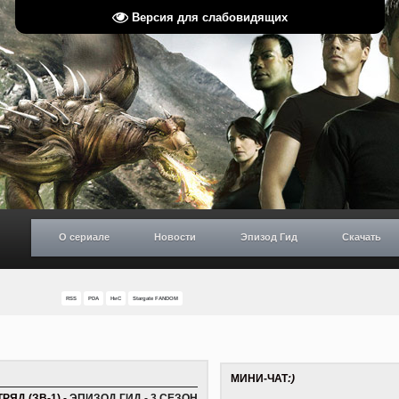
Версия для слабовидящих
О сериале
Новости
Эпизод Гид
Скачать
RSS
PDA
НиС
Stargate FANDOM
МИНИ-ЧАТ
:)
ЯД (ЗВ-1) -
ЭПИЗОД ГИД - 3 СЕЗОН