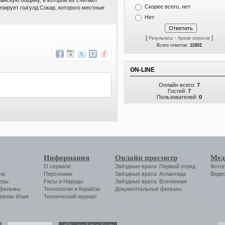
Скорее всего, нет
зирует гоа'улд Сокар, которого местные
Нет
[
·
]
Результаты
Архив опросов
Всего ответов:
11802
ON-LINE
Онлайн всего:
7
Гостей:
7
Пользователей:
0
Информация
Онлайн просмотр
Мед
О сериале
Звёздные врата: Первый отряд
Фото
на
Персонажи
Звёздные врата: Атлантида
Виде
гры
Расы и Народы
Звёздные врата: Вселенная
 фильмы
Технологии
и
Корабли
Документальные фильмы
евник Илая
Технический журнал