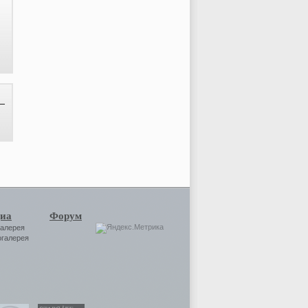
иа
Форум
галерея
огалерея