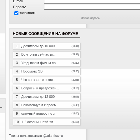
E-mail:
Пароль:
запомнить
Забыл пароль
НОВЫЕ СООБЩЕНИЯ НА ФОРУМЕ
1
Досчитаем до 10 000
(14:41)
2
Во что вы сейчас иг...
(23:37)
3
Угадываем фильм по ...
(08:12)
4
Просмотр ЗВ :)
(22:40)
5
Что вы знаете о зве...
(20:55)
6
Вопросы и предложен...
(14:59)
7
Досчитаем до 12 000
(21:25)
8
Рекомендуем к просм...
(17:45)
9
сложный вопрос по з...
(13:50)
10
1-2 сезоны + вэб-эп...
(09:06)
Твиты пользователя @atlantistvru