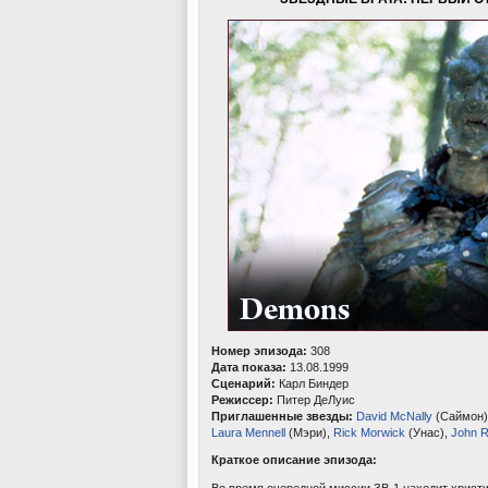
Номер эпизода:
308
Дата показа:
13.08.1999
Сценарий:
Карл Биндер
Режиссер:
Питер ДеЛуис
Приглашенные звезды:
David McNally
(Саймон)
Laura Mennell
(Мэри),
Rick Morwick
(Унас),
John R
Краткое описание эпизода:
Во время очередной миссии ЗВ-1 находит христи