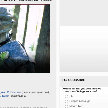
ГОЛОСОВАНИЕ
Хотите ли вы увидеть новую
трилогию Звёздных врат?
,
Alan C. Peterson
(священнослужитель),
. Taylor
(старейшина).
Да
Скорее всего, да
Может быть
анскую общину, в которой их считают