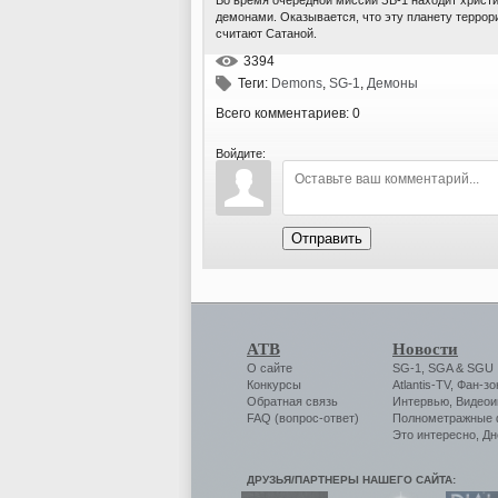
демонами. Оказывается, что эту планету террори
считают Сатаной.
3394
Теги:
Demons
,
SG-1
,
Демоны
Всего комментариев: 0
Войдите:
Отправить
АТВ
Новости
О сайте
SG-1
,
SGA
&
SGU
Конкурсы
Atlantis-TV
,
Фан-зо
Обратная связь
Интервью
,
Видеои
FAQ (вопрос-ответ)
Полнометражные
Это интересно
,
Дн
ДРУЗЬЯ/ПАРТНЕРЫ НАШЕГО САЙТА: