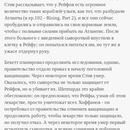
Стив рассказывает, что у Рейфов есть огромное
количество таких кораблей-ульев, как тот, что разбудили
Атланты (в ep.102 - Rising. Part 2), и все они сейчас
пробудились и отправились на свои кормовые земли,
чтобы с полными силами прибыть на Атлантис. После
этого больного с введенной сывороткой впустили в
клетку к Рейфу; он попытался питаться им, но тут же в
ужасе отдернул руку.
Бекетт планировал продолжить исследования, однако,
правительство отдало приказ к началу поголовной
вакцинации. Через некоторое время Стив умер.
Оказалось, что сыворотка не только защищает от
Рейфов, но и убивает их. Шеппарда это крайне
обеспокоило: он предположил, что Рейфы, узнав об этом
лекарстве, просто уничтожат всех Хоффанов - он
потребовал от правительства отменить вакцинацию и
продолжить работу, чтобы лекарство только защищало,
но получил отказ. А через некоторое время умер первый
испытатель сыворотки, и всякие сомнения в побочных