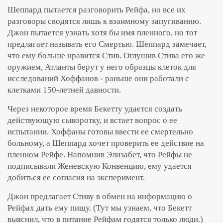
Шеппард пытается разговорить Рейфа, но все их
разговоры сводятся лишь к взаимному запугиванию.
Джон пытается узнать хотя бы имя пленного, но тот
предлагает называть его Смертью. Шеппард замечает,
что ему больше нравится Стив. Оглушив Стива его же
оружием, Атланты берут у него образцы клеток для
исследований Хоффанов - раньше они работали с
клетками 150-летней давности.
Через некоторое время Бекетту удается создать
действующую сыворотку, и встает вопрос о ее
испытании. Хоффаны готовы ввести ее смертельно
больному, а Шеппард хочет проверить ее действие на
пленном Рейфе. Напомнив Элизабет, что Рейфы не
подписывали Женевскую Конвенцию, ему удается
добиться ее согласия на эксперимент.
Джон предлагает Стиву в обмен на информацию о
Рейфах дать ему пищу. (Тут мы узнаем, что Бекетт
выяснил, что в питание Рейфам годятся только люди.)