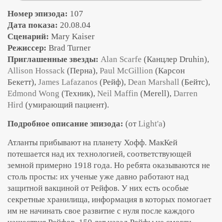
Номер эпизода:
107
Дата показа:
20.08.04
Сценарий:
Mary Kaiser
Режиссер:
Brad Turner
Приглашенные звезды:
Alan Scarfe
(Канцлер Druhin),
Allison Hossack
(Перна),
Paul McGillion
(Карсон
Бекетт),
James Lafazanos
(Рейф),
Dean Marshall
(Бейтс),
Edmond Wong
(Техник),
Neil Maffin
(Merell),
Darren
Hird
(умирающий пациент).
Подробное описание эпизода:
(от
Light'a
)
Атланты прибывают на планету Хофф. МакКей
потешается над их технологией, соответствующей
земной примерно 1918 года. Но ребята оказываются не
столь просты: их ученые уже давно работают над
защитной вакциной от Рейфов. У них есть особые
секретные хранилища, информация в которых помогает
им не начинать свое развитие с нуля после каждого