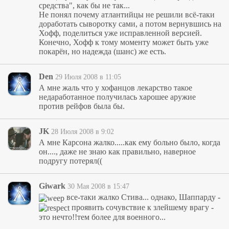
средства", как бы не так...
Не понял почему атлантийцы не решили всё-таки
доработать сыворотку сами, а потом вернувшись на
Хофф, поделиться уже исправленной версией.
Конечно, Хофф к тому моменту может быть уже
покарён, но надежда (шанс) же есть.
Den
29 Июля 2008 в 11:05
А мне жаль что у хофанцов лекарство такое
недаработанное получилась харошее аружие
против рейфов была бы.
JK
28 Июля 2008 в 9:02
А мне Карсона жалко.....как ему больно было, когда
он...., даже не знаю как правильно, наверное
подругу потерял((
Giwark
30 Мая 2008 в 15:47
все-таки жалко Стива... однако, Шаппарду -
проявить сочувствие к злейшему врагу -
это нечто!!тем более для военного...