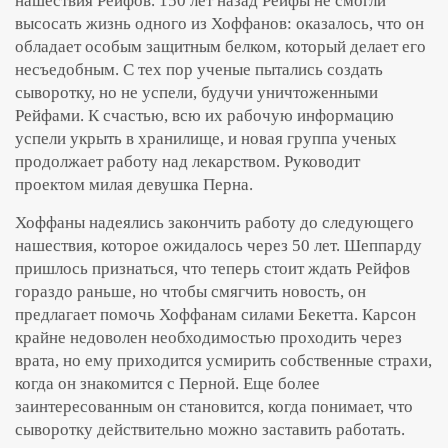
нашествия Рейфов. 150 лет назад Рейфы не смогли
высосать жизнь одного из Хоффанов: оказалось, что он
обладает особым защитным белком, который делает его
несъедобным. С тех пор ученые пытались создать
сыворотку, но не успели, будучи уничтоженными
Рейфами. К счастью, всю их рабочую информацию
успели укрыть в хранилище, и новая группа ученых
продолжает работу над лекарством. Руководит
проектом милая девушка Перна.
Хоффаны надеялись закончить работу до следующего
нашествия, которое ожидалось через 50 лет. Шеппарду
пришлось признаться, что теперь стоит ждать Рейфов
гораздо раньше, но чтобы смягчить новость, он
предлагает помочь Хоффанам силами Бекетта. Карсон
крайне недоволен необходимостью проходить через
врата, но ему приходится усмирить собственные страхи,
когда он знакомится с Перной. Еще более
заинтересованным он становится, когда понимает, что
сыворотку действительно можно заставить работать.