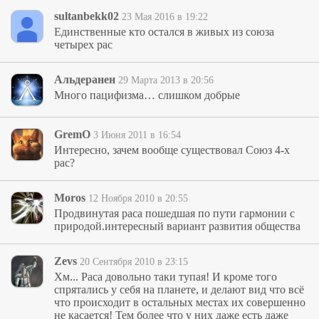
sultanbekk02
23 Мая 2016 в 19:22
Единственные кто остался в живых из союза
четырех рас
Альдеранен
29 Марта 2013 в 20:56
Много пацифизма… слишком добрые
GremO
3 Июня 2011 в 16:54
Интересно, зачем вообще существовал Союз 4-х
рас?
Moros
12 Ноября 2010 в 20:55
Продвинутая раса пошедшая по пути гармонии с
природой.интересный вариант развития общества
Zevs
20 Сентября 2010 в 23:15
Хм... Раса довольно таки тупая! И кроме того
спрятались у себя на планете, и делают вид что всё
что происходит в остальных местах их совершенно
не касается! Тем более что у них даже есть даже