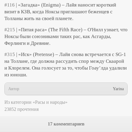
#116
| «Загадка» (Enigma) – Лайя наносит короткий
визит в КЗВ, когда Ноксы приглашают беженцев с
Толланы жить на своей планете.
#215
| «Пятая раса» (The Fifth Race) – О'Нилл узнает, что
Ноксы были союзниками таких рас, как Асгарды,
Ферлинги и Древние.
#315
| «Иск» (Pretense) – Лайя снова встречается с SG-1
на Толлане, где должна рассудить спор между Скаарой
и Клорелем. Она голосует за то, чтобы Гоау’лда удалили
из юноши.
Автор
Yarina
Из категории «Расы и народы»
23852 прочтения
17 комментариев