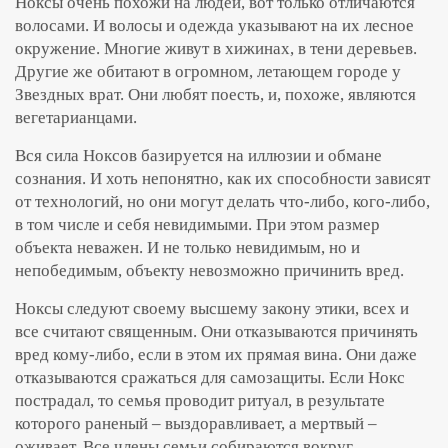
Ноксы очень похожи на людей, вот только отличаются
волосами. И волосы и одежда указывают на их лесное
окружение. Многие живут в хижинах, в тени деревьев.
Другие же обитают в огромном, летающем городе у
Звездных врат. Они любят поесть, и, похоже, являются
вегетарианцами.
Вся сила Ноксов базируется на иллюзии и обмане
сознания. И хоть непонятно, как их способности зависят
от технологий, но они могут делать что-либо, кого-либо,
в том числе и себя невидимыми. При этом размер
объекта неважен. И не только невидимым, но и
непобедимым, объекту невозможно причинить вред.
Ноксы следуют своему высшему закону этики, всех и
все считают священным. Они отказываются причинять
вред кому-либо, если в этом их прямая вина. Они даже
отказываются сражаться для самозащиты. Если Нокс
пострадал, то семья проводит ритуал, в результате
которого раненый – выздоравливает, а мертвый –
оживает. Все члены семьи собираются вокруг