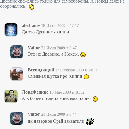
Древние сражались только для самообороны, А Ноксы даже не
оборонялись!.
aleshamv
18 Июня 2009 в 17:17
Да это Древние - хиппи
Valtor
21 Июля 2009 в 6:47
Это не Древние, а Ноксы.
Всевидящий
27 Октября 2009 в 14:51
Смешная шутка про Хиппи
ЛордФеникс
18 Мая 2009 в 16:52
А в более поздних эпизодах их нет
Valtor
21 Июля 2009 в 6:44
их наверное Орай захватили