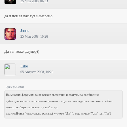
25 Мая 2008, 06:33
да я понял вас тут немерено
Jonas
25 Мая 2008, 10:26
Да ты тоже флудер))
Like
05 Августа 2008, 10:29
Quote
(
Atlantis
)
На многих форумах дают всякие звездочки и статусы за сообщения,
дабы чувствовать себя полноправным и крутым завсегдатаем пишите в любых
темах сообщения по такому шаблону:
два смайлика (желательно разных) + слово "Да" (а еще лучше "Ага" или "Гы")