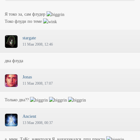
Я токо за, сам флудер
Токо флуди по теме
stargate
11 Мая 2008, 12:46
два флуда
Jonas
11 Мая 2008, 17:07
Только два??
Ancient
13 Мая 2008, 00:37
а, ммм, ТаКс, начитолся Я, нахихикался, ппц просто