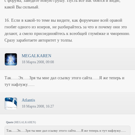
с форума, заведите новую грушу. Пусть все Вас боятся и видят,
какой Вы сильный.
16. Если в какой-то теме вы видите, как форумчане всей оравой
гнобят одного из юзеров, не разбирайтесь за что и почему они это
делают, а смело присоединяйтесь к всеобщей глумёжке и чморению.
Сразу заработаете авторитет у толпы.
MEGALKAREN
18 Марта 2008, 09:08
Так......Эх.....Зря ты мне дал ссылку этого сайта......Я же теперь и
тут нафлужу......
Atlantis
18 Марта 2008, 16:27
Quote
(
MEGALKAREN
)
Так......Эх.....Зря ты мне дал ссылку этого сайта......Я же теперь и тут нафлужу......