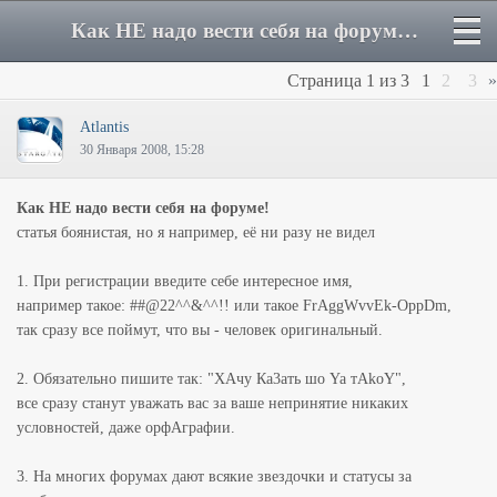
Как НЕ надо вести себя на форуме! - Форум
Страница
1
из
3
1
2
3
»
Atlantis
30 Января 2008, 15:28
Как НЕ надо вести себя на форуме!
статья боянистая, но я например, её ни разу не видел
1. При регистрации введите себе интересное имя,
например такое: ##@22^^&^^!! или такое FrAggWvvEk-OppDm,
так сразу все поймут, что вы - человек оригинальный.
2. Обязательно пишите так: "ХАчу Ка3ать шо Ya тАkоY",
все сразу станут уважать вас за ваше непринятие никаких
условностей, даже орфАграфии.
3. На многих форумах дают всякие звездочки и статусы за