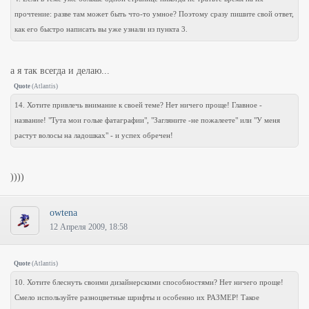
прочтение: разве там может быть что-то умное? Поэтому сразу пишите свой ответ,
как его быстро написать вы уже узнали из пункта 3.
а я так всегда и делаю...
Quote
(
Atlantis
)
14. Хотите привлечь внимание к своей теме? Нет ничего проще! Главное -
название! "Тута мои голые фатаграфии", "Загляните -не пожалеете" или "У меня
растут волосы на ладошках" - и успех обречен!
))))
owtena
12 Апреля 2009, 18:58
Quote
(
Atlantis
)
10. Хотите блеснуть своими дизайнерскими способностями? Нет ничего проще!
Смело используйте разноцветные шрифты и особенно их РАЗМЕР! Такое