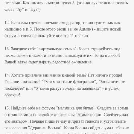
нее сами. Как писать - смотри пункт 3, (только лучше использовать
слова "Ау" и "Ну?")
12. Если вам сделал замечание модератор, то поступите так как
написано в п.5. После этого (если вы не Админ) - ищите новый
форум и снова используйте все эти 11 правил.
13. Заведите себе "виртуальную семью". Зарегистрируйтесь под
несколькими никами и активно используйте их. Тогда в любой
Вашей ветке будет царить радостное оживление.
14. Хотите привлечь внимание к своей теме? Нет ничего проще!
Главное - название! "Тута мои голые фатаграфии", "Загляните -не
пожалеете" или "У меня растут волосы на ладошках" - и успех
обречен!
15. Найдите себе на форуме "мальчика для битья". Следите за всеми
его записями и оставляйте язвительные комментарии. Смейтесь над
его аватаром. Почаще пишите ему в приват гадости и устраивайте
голосования "Дурак ли Васька". Когда Васька сойдет с ума и сбежит