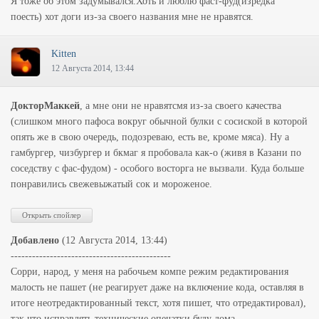
Я тоже об этом задумывался.Хоть и люблю фаст-фуд(изредка
поесть) хот доги из-за своего названия мне не нравятся.
Kitten
12 Августа 2014, 13:44
ДокторМаккей
, а мне они не нравятсмя из-за своего качества
(слишком много пафоса вокруг обычной булки с сосиской в которой
опять же в свою очередь, подозреваю, есть ве, кроме мяса). Ну а
гамбургер, чизбургер и бкмаг я пробовала как-о (живя в Казани по
соседству с фас-фудом) - особого восторга не вызвали. Куда больше
понравились свежевыжатый сок и мороженое.
Добавлено
(12 Августа 2014, 13:44)
---------------------------------------------
Сорри, народ, у меня на рабочьем компе режим редактирования
малость не пашет (не реагирует даже на включение кода, оставляя в
итоге неотредактированный текст, хотя пишет, что отредактировал),
так что исправлять технические опечатки буду дома.