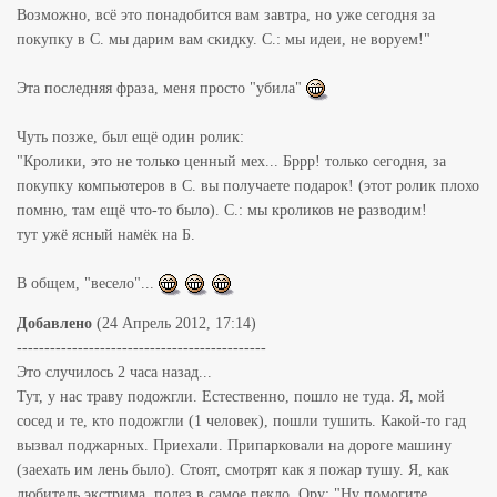
Возможно, всё это понадобится вам завтра, но уже сегодня за
покупку в С. мы дарим вам скидку. С.: мы идеи, не воруем!"
Эта последняя фраза, меня просто "убила"
Чуть позже, был ещё один ролик:
"Кролики, это не только ценный мех... Бррр! только сегодня, за
покупку компьютеров в С. вы получаете подарок! (этот ролик плохо
помню, там ещё что-то было). С.: мы кроликов не разводим!
тут ужё ясный намёк на Б.
В общем, "весело"...
Добавлено
(24 Апрель 2012, 17:14)
---------------------------------------------
Это случилось 2 часа назад...
Тут, у нас траву подожгли. Естественно, пошло не туда. Я, мой
сосед и те, кто подожгли (1 человек), пошли тушить. Какой-то гад
вызвал поджарных. Приехали. Припарковали на дороге машину
(заехать им лень было). Стоят, смотрят как я пожар тушу. Я, как
любитель экстрима, полез в самое пекло. Ору: "Ну помогите