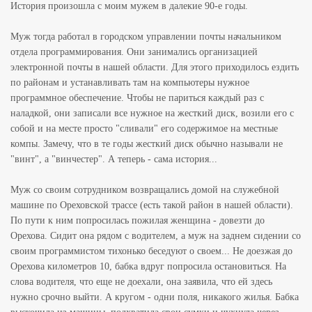
История произошла с моим мужем в далекие 90-е годы.
Муж тогда работал в городском управлении почты начальником
отдела программирования. Они занимались организацией
электронной почты в нашей области. Для этого приходилось ездить
по районам и устанавливать там на компьютеры нужное
программное обеспечение. Чтобы не париться каждый раз с
наладкой, они записали все нужное на жесткий диск, возили его с
собой и на месте просто "сливали" его содержимое на местные
компы. Замечу, что в те годы жесткий диск обычно называли не
"винт", а "винчестер". А теперь - сама история...
Муж со своим сотрудником возвращались домой на служебной
машине по Ореховской трассе (есть такой район в нашей области).
По пути к ним попросилась пожилая женщина - довезти до
Орехова. Сидит она рядом с водителем, а муж на заднем сидении со
своим программистом тихонько беседуют о своем... Не доезжая до
Орехова километров 10, бабка вдруг попросила остановиться. На
слова водителя, что еще не доехали, она заявила, что ей здесь
нужно срочно выйти. А кругом - одни поля, никакого жилья. Бабка