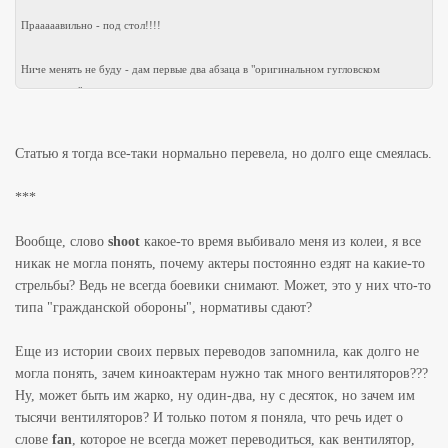
Прааааавильно - под стол!!!!
Ниче менять не буду - дам первые два абзаца в "оригинальном гугловском
исполнении":
цитата:
Статью я тогда все-таки нормально перевела, но долго еще смеялась.
"Пракаш Джа's' Rajneeti ", чтобы быть убит выстрелом в Лейк-Сити
***
Бхопал (PTI): отметил режиссер Пракаш Джа получил очистка Бхопале
Муниципальная корпорация по стрельбе из его предстоящего фильма 'Rajneeti'
Вообще, слово
shoot
какое-то время выбивало меня из колеи, я все
на 28 мест по городу."
никак не могла понять, почему актеры постоянно ездят на какие-то
стрельбы? Ведь не всегда боевики снимают. Может, это у них что-то
Кароч, Пракаш Джа уже подготовил установку типа Град для стрельбы по
типа "гражданской обороны", нормативы сдают?
злосчастному городу Бхопале (надо полагать, с целью его очистки). Надеется
поразить 28 мест одновременно, правда при этом сам будет убит одним выстрелом
Еще из истории своих первых переводов запомнила, как долго не
(прям у сердце!!!)
могла понять, зачем киноактерам нужно так много вентиляторов???
И разрешение на это безобразие у него имеется!
Ну, может быть им жарко, ну один-два, ну с десяток, но зачем им
тысячи вентиляторов? И только потом я поняла, что речь идет о
Во как!
слове
fan
, которое не всегда может переводиться, как вентилятор,