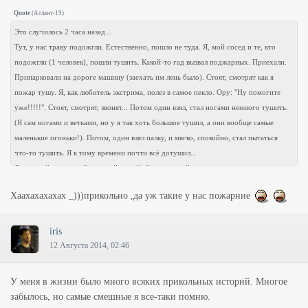
Quote
(
Атлант-19
)
Это случилось 2 часа назад...
Тут, у нас траву подожгли. Естественно, пошло не туда. Я, мой сосед и те, кто
подожгли (1 человек), пошли тушить. Какой-то гад вызвал поджарных. Приехали.
Припарковали на дороге машину (заехать им лень было). Стоят, смотрят как я
пожар тушу. Я, как любитель экстрима, полез в самое пекло. Ору: "Ну помогите
уже!!!!!". Стоят, смотрят, звонят... Потом один взял, стал ногами немного тушить.
(Я сам ногами и ветками, но у я так хоть большое тушил, а они вообще самые
маленькие огоньки!). Потом, один взял палку, и мягко, спокойно, стал пытаться
что-то тушить. Я к тому времени почти всё дотушил...
Сосед мой, с огроной длинной веткой, боялся подойти туда, куда я с маленьким
веником из старых веток ходил...
Хаахахахахах _)))прикольно ,да уж такие у нас пожарние
Вопрос: кто таких поджарных учил?! Кто им за такое платит??! И почему сосед,
которому лет 50, в толстой куртке и тяжёлых сапогах боялся подойти туда, куда я в
лёгких маленьких сапогах и лёгкой рубахе запросто подходил? При том, что я его
iris
раза в 2 моложе!!!
12 Августа 2014, 02:46
Но это уже чуток оффтоп. А главный смех - это пожарники... Они что, свою
форму боялись опалить??!!! А заехать нельзя было на машине?!!! Жаль, что камеры
У меня в жизни было много всяких прикольных историй. Многое
не было: если такое видео выложить, то оно бы все рекорды смеха побило...
забылось, но самые смешные я все-таки помню.