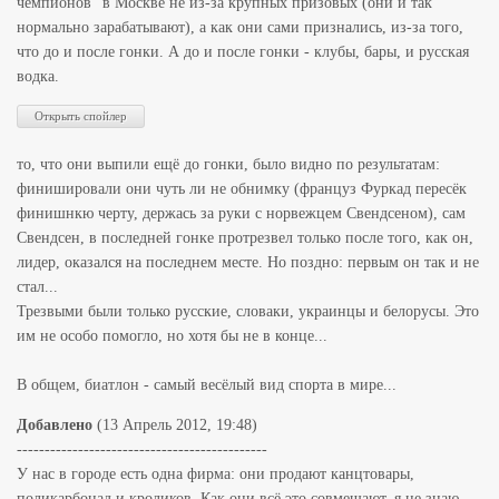
чемпионов" в Москве не из-за крупных призовых (они и так
нормально зарабатывают), а как они сами признались, из-за того,
что до и после гонки. А до и после гонки - клубы, бары, и русская
водка.
то, что они выпили ещё до гонки, было видно по результатам:
финишировали они чуть ли не обнимку (француз Фуркад пересёк
финишнкю черту, держась за руки с норвежцем Свендсеном), сам
Свендсен, в последней гонке протрезвел только после того, как он,
лидер, оказался на последнем месте. Но поздно: первым он так и не
стал...
Трезвыми были только русские, словаки, украинцы и белорусы. Это
им не особо помогло, но хотя бы не в конце...
В общем, биатлон - самый весёлый вид спорта в мире...
Добавлено
(13 Апрель 2012, 19:48)
---------------------------------------------
У нас в городе есть одна фирма: они продают канцтовары,
поликарбонад и кроликов. Как они всё это совмещают, я не знаю,