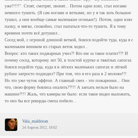
уже!!!!!". Стоят, смотрят, звонят... Потом один взял, стал ногами
немного тушить. (Я сам ногами и ветками, но у я так хоть большое
тушил, а они вообще самые маленькие огоньки!). Потом, один взял
палку, и мягко, спокойно, стал пытаться что-то тушить. Я к тому
времени почти всё дотушил...
Сосед мой, с огроной длинной веткой, боялся подойти туда, куда я с
маленьким веником из старых веток ходил...
Вопрос: кто таких поджарных учил?! Кто им за такое платит??! И
почему сосед, которому лет 50, в толстой куртке и тяжёлых сапогах
боялся подойти туда, куда я в лёгких маленьких сапогах и лёгкой
рубахе запросто подходил? При том, что я его раза в 2 моложе!!!
Но это уже чуток оффтоп. А главный смех - это пожарники... Они
что, свою форму боялись опалить??!!! А заехать нельзя было на
машине?!!! Жаль, что камеры не было: если такое видео выложить,
то оно бы все рекорды смеха побило...
Vala_maldoran
24 Апреля 2012, 18:02