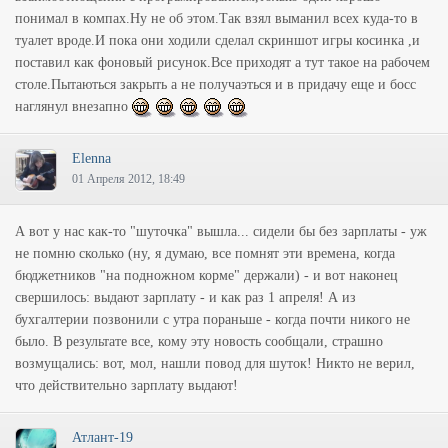
понимал в компах.Ну не об этом.Так взял выманил всех куда-то в
туалет вроде.И пока они ходили сделал скриншот игры косинка ,и
поставил как фоновый рисунок.Все приходят а тут такое на рабочем
столе.Пытаються закрыть а не получаэться и в придачу еще и босс
наглянул внезапно
Elenna
01 Апреля 2012, 18:49
А вот у нас как-то "шуточка" вышла... сидели бы без зарплаты - уж
не помню сколько (ну, я думаю, все помнят эти времена, когда
бюджетников "на подножном корме" держали) - и вот наконец
свершилось: выдают зарплату - и как раз 1 апреля! А из
бухгалтерии позвонили с утра пораньше - когда почти никого не
было. В результате все, кому эту новость сообщали, страшно
возмущались: вот, мол, нашли повод для шуток! Никто не верил,
что действительно зарплату выдают!
Атлант-19