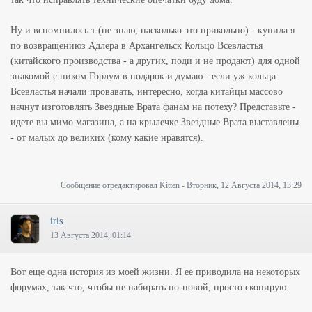
Ну и вспомнилось т (не знаю, насколько это прикольно) - купила я
по возвращениюз Адлера в Архангельск Кольцо Всевластья
(китайского производства - а других, поди и не продают) для одной
знакомой с ником Горлум в подарок и думаю - если уж кольца
Всевластья начали провавать, интересно, когда китайцы массово
начнут изготовлять Звездные Врата фанам на потеху? Представьте -
идете вы мимо магазина, а на крылечке Звездные Врата выставлены
- от малых до великих (кому какие нравятся).
Сообщение отредактировал
Kitten
-
Вторник, 12 Августа 2014, 13:29
iris
13 Августа 2014, 01:14
Вот еще одна история из моей жизни. Я ее приводила на некоторых
форумах, так что, чтобы не набирать по-новой, просто скопирую.