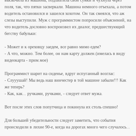
выскочила из машины, подхватила свои сумки и чухнула через
поля, так, что пятки засверкали. Машина немного отъехала, а потом
водитель остановился и зашелся хохотом. Он так смеялся, что аж
слезы выступили. Муж с программистом попросили объяснений, на
что водитель дословно воспроизвел их диалог, предшествующий
бегству бабульки:
- Может и к ореховцу заедем, все равно мимо едем?
- А что, можно. Тем более, он нам карту должен.(имелась в виду
видеокарта - прим.мое)
Программист шарит на сиденье, вдруг испуганный возглас:
- Слууушай! Мы ведь наш винчестер в той машине забыли!!! Как
же теперь?
- Как, как... ручками, ручками, - следует ответ мужа.
Вот после этих слов попутчица и покинула их столь спешно!
Для большей убедительности следует заметить, что события
происходили в лихие 90-е, когда на дорогах много чего случалось...