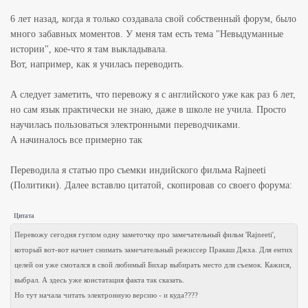
6 лет назад, когда я только создавала свой собственный форум, было
много забавных моментов. У меня там есть тема "Невыдуманные
истории", кое-что я там выкладывала.
Вот, например, как я училась переводить.
А следует заметить, что перевожу я с английского уже как раз 6 лет,
но сам язык практически не знаю, даже в школе не учила. Просто
научилась пользоваться электронными переводчиками.
А начиналось все примерно так
Переводила я статью про съемки индийского фильма Rajneeti
(Политики). Далее вставлю цитатой, скопировав со своего форума:
Цитата
Перевожу сегодня гуглом одну заметочку про замечательный фильм 'Rajneeti',
который вот-вот начнет снимать замечательный режиссер Пракаш Джха. Для ентих
целей он уже смотался в свой любимый Бихар выбирать место для съемок. Кажися,
выбрал. А здесь уже констатация факта так сказать.
Но тут начала читать электронную версию - и куда????