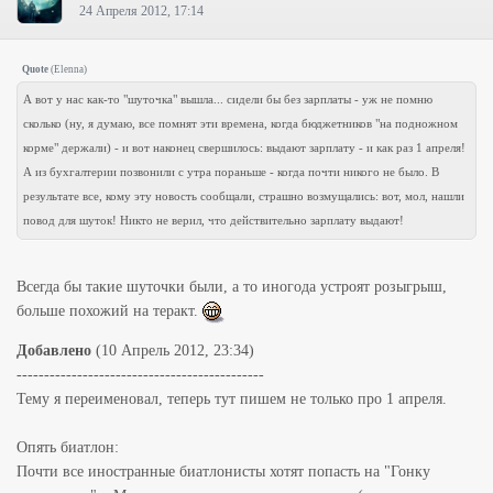
24 Апреля 2012, 17:14
Quote
(
Elenna
)
А вот у нас как-то "шуточка" вышла... сидели бы без зарплаты - уж не помню
сколько (ну, я думаю, все помнят эти времена, когда бюджетников "на подножном
корме" держали) - и вот наконец свершилось: выдают зарплату - и как раз 1 апреля!
А из бухгалтерии позвонили с утра пораньше - когда почти никого не было. В
результате все, кому эту новость сообщали, страшно возмущались: вот, мол, нашли
повод для шуток! Никто не верил, что действительно зарплату выдают!
Всегда бы такие шуточки были, а то иногода устроят розыгрыш,
больше похожий на теракт.
Добавлено
(10 Апрель 2012, 23:34)
---------------------------------------------
Тему я переименовал, теперь тут пишем не только про 1 апреля.
Опять биатлон:
Почти все иностранные биатлонисты хотят попасть на "Гонку