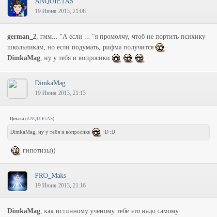
ANQUIETAS
19 Июня 2013, 21:08
german_2
, гмм... "А если ... "я промолчу, чтоб не портить психику
школьникам, но если подумать, рифма получится
DimkaMag
, ну у тебя и вопросики
DimkaMag
19 Июня 2013, 21:15
Цитата
(
ANQUIETAS
)
DimkaMag, ну у тебя и вопросики
:D :D
гипотизы))
PRO_Maks
19 Июня 2013, 21:16
DimkaMag
, как истинному ученому тебе это надо самому