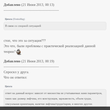
Добавлено
(21 Июня 2013, 00:13)
---------------------------------------------
Цитата
(
DimkaMag
)
В связи со спорной ситуацией
стоп, что это за ситуация???
Это что, были проблкмы с практической реализацией данной
теории?
Добавлено
(21 Июня 2013, 00:19)
---------------------------------------------
Спросил у друга.
Что он ответил:
Цитата
ответ на данный вопрос зависит от множества не учитываемых нами параметров,
таких как: размер лифчика, его конструкция, заржавелость, объем груди,
сексуальная ориентация, наличие лифчика/груди/парня, и многих других