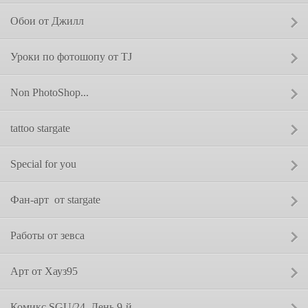
Сообщение от:
Обои от Джилл
Сообщение от:
Уроки по фотошопу от TJ
Сообщение от:
Non PhotoShop...
Сообщение от:
tattoo stargate
Сообщение от:
Special for you
Сообщение от:
Фан-арт  от stargate
Сообщение от:
Работы от зевса
Сообщение от:
Арт от Хауз95
Сообщение от:
Комикс SGU/24  День 9-й