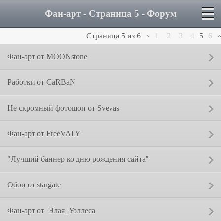
Фан-арт - Страница 5 - Форум
Страница
5
из
6
«
1
2
3
4
5
6
»
Сообщение от:
Фан-арт от MOONstone
Сообщение от:
Работки от CaRBaN
Сообщение от:
Не скромный фотошоп от Svevas
Сообщение от:
Фан-арт от FreeVALY
Сообщение от:
"Лучший баннер ко дню рождения сайта"
Сообщение от:
Обои от stargate
Сообщение от:
Фан-арт от  Элая_Уоллеса