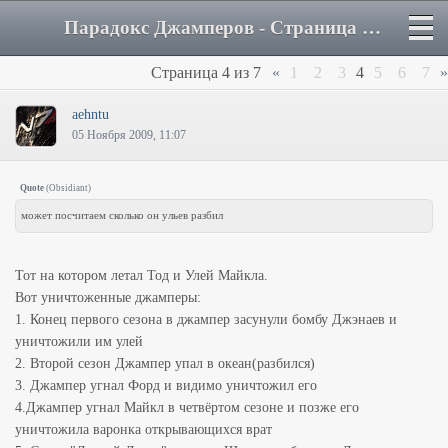
Парадокс Джамперов - Страница 4 - Форум
Страница
4
из
7
«
1
2
3
4
5
6
7
»
aehntu
05 Ноября 2009, 11:07
Quote
(
Obsidiant
)
может посчитаем сколько он ульев разбил
Тот на котором летал Тод и Улей Майкла.
Вот уничтоженные джамперы:
1. Конец первого сезона в джампер засунули бомбу Джэнаев и
уничтожили им улей
2. Второй сезон Джампер упал в океан(разбился)
3. Джампер угнал Форд и видимо уничтожил его
4.Джампер угнал Майкл в четвёртом сезоне и позже его
уничтожила варонка открывающихся врат