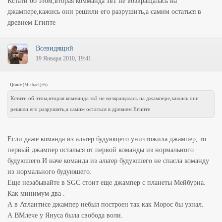
Кстати об этом,вторая комманда зв1 не возвращалась на
джампере,кажись они решили его разрушить,а самим остаться в
древнем Египте
Всевидящий
19 Января 2010, 19:41
Quote
(
Michael@5
)
Кстати об этом,вторая комманда зв1 не возвращалась на джампере,кажись они
решили его разрушить,а самим остаться в древнем Египте
Если даже команда из альтер будующего уничтожила джампер, то
первый джампер осталься от первой команды из нормального
будуюшего.И наче команда из альтер будуюшего не спасла команду
из нормального будуюшего.
Еще незабывайте в SGC стоит еще джампер с планеты Мейбурна.
Как минимум два .
А в Атлантисе джампер небыл построен так как Морос бы узнал.
А ВМлече у Януса была свобода воли.