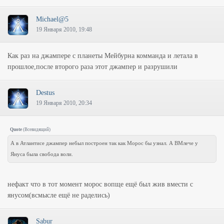
Michael@5
19 Января 2010, 19:48
Как раз на джампере с планеты Мейбурна комманда и летала в
прошлое,после второго раза этот джампер и разрушили
Destus
19 Января 2010, 20:34
Quote
(
Всевидящий
)
А в Атлантисе джампер небыл построен так как Морос бы узнал. А ВМлече у
Януса была свобода воли.
нефакт что в тот момент морос вопще ещё был жив вмести с
янусом(всмысле ещё не раделись)
Sabur