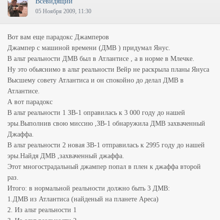
Всевидящий
05 Ноября 2009, 11:30
Вот вам еще парадокс Джамперов
Джампер с машиной времени (ДМВ ) придумал Янус.
В альт реальности ДМВ был в Атлантисе , а в норме в Млечке.
Ну это обьяснимо в альт реальности Вейр не раскрыла планы Януса
Высшему совету Атлантиса и он спокойно до делал ДМВ в
Атлантисе.
А вот парадокс
В альт реальности 1 ЗВ-1 оправилась к 3 000 году до нашей
эры.Выполнив свою миссию ,ЗВ-1 обнаружила ДМВ захваченный
Джаффа.
В альт реальности 2 новая ЗВ-1 отправилась к 2995 году до нашей
эры.Найдя ДМВ ,захваченный джаффа.
Этот многострадальный джампер попал в плен к джаффа второй
раз.
Итого: в нормальной реальности должно быть 3 ДМВ:
1.ДМВ из Атлантиса (найденый на планете Ареса)
2. Из альт реальности 1