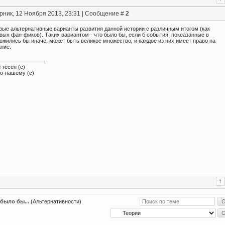
рник, 12 Ноября 2013, 23:31 | Сообщение #
2
вые альтернативные варианты развития данной истории с различным итогом (как
вых фан-фиков). Таких вариантом - что было бы, если б события, покеазанные в
ожились бы иначе. может быть великое множество, и каждое из них имеет право на
ние.
 тесен (с)
по-нашему (с)
 было бы...
(Альтернативности)