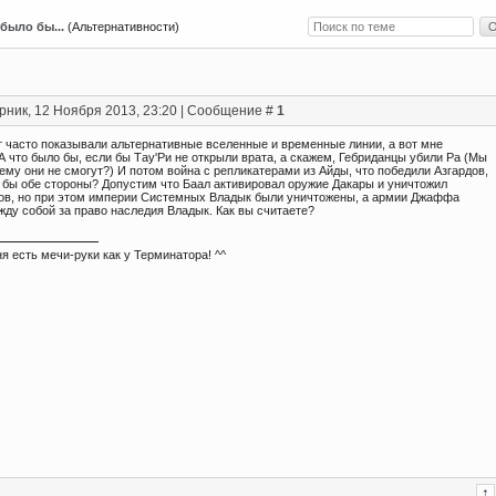
 было бы...
(Альтернативности)
рник, 12 Ноября 2013, 23:20 | Сообщение #
1
т часто показывали альтернативные вселенные и временные линии, а вот мне
А что было бы, если бы Тау'Ри не открыли врата, а скажем, Гебриданцы убили Ра (Мы
ему они не смогут?) И потом война с репликатерами из Айды, что победили Азгардов,
 бы обе стороны? Допустим что Баал активировал оружие Дакары и уничтожил
ов, но при этом империи Системных Владык были уничтожены, а армии Джаффа
жду собой за право наследия Владык. Как вы считаете?
я есть мечи-руки как у Терминатора! ^^