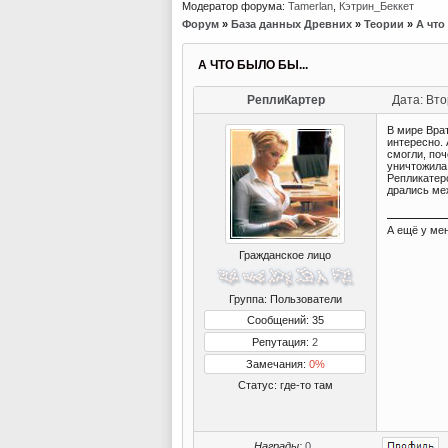
Модератор форума:
Tamerlan
,
Кэтрин_Беккет
Форум
»
База данных Древних
»
Теории
»
А что
А ЧТО БЫЛО БЫ...
РеплиКартер
Дата: Вто
В мире Вра
интересно. 
смогли, поч
уничтожила
Репликатер
дрались ме
А ещё у мен
Гражданское лицо
Группа: Пользователи
Сообщений: 35
Репутация:
2
Замечания:
0%
Статус:
где-то там
Награды:
0