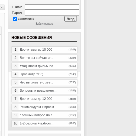
E-mail:
Пароль:
запомнить
Забыл пароль
НОВЫЕ СООБЩЕНИЯ
1
Досчитаем до 10 000
(14:47)
2
Во что вы сейчас иг...
(23:37)
3
Угадываем фильм по ...
(08:12)
4
Просмотр ЗВ :)
(22:40)
5
Что вы знаете о зве...
(20:55)
6
Вопросы и предложен...
(14:59)
7
Досчитаем до 12 000
(21:25)
8
Рекомендуем к просм...
(17:45)
9
сложный вопрос по з...
(13:50)
10
1-2 сезоны + вэб-эп...
(09:06)