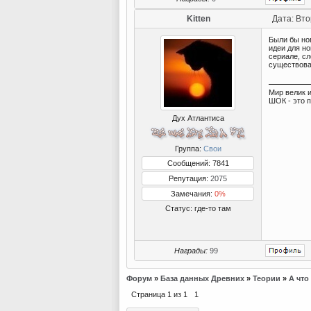
Kitten
Дата: Вто
Были бы но
идеи для но
сериале, сл
существова
Мир велик и
ШОК - это 
Дух Атлантиса
Группа:
Свои
Сообщений: 7841
Репутация:
2075
Замечания:
0%
Статус:
где-то там
Награды:
99
Форум
»
База данных Древних
»
Теории
»
А что
Страница
1
из
1
1