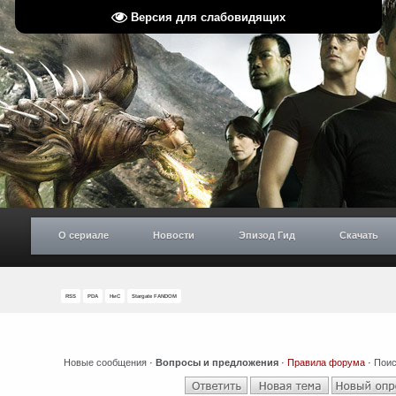
Версия для слабовидящих
О сериале
Новости
Эпизод Гид
Скачать
RSS
PDA
НиС
Stargate FANDOM
Новые сообщения
·
Вопросы и предложения
·
Правила форума
·
Поис