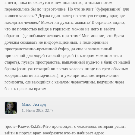
в него, пока не окажутся в нем полностью, и только потом
переносились бы по червоточине. Но что значит "буферизация" для
живого человека? Держа один палец по земную сторону врат, где
находится человек? Может ли думать, дышать? В сериалах видно,
что не полностью войдя в горизонт, можно из него и выйти
обратно. Где побывает человек при этом? Мое мнение, что Врата
должны создавать не информационный, а полноценный
пространственно-временной буфер, да еще и заполненный
привычной для людей газовой средой (в котором можно жить и
стареть), пузырь пространства, выпяченный куда-то в балк от нашей
браны (если уж стоящий во вратах человек нигде по трем обычным
координатам не вытарчивает), и уже при полном пересечении
горизонта, сливающийся с каналом червоточины, ведущим через
балк к целевым вратам.
Макс_Асгард
15 Июня 2023, 22:47
[quote=Kiawe;452295]Что произойдет с человеком, который решит
зайти в портал врат, вообразите кто-то набирает адрес