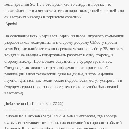
командования SG-1 а в это время кто-то зайдет в портал, что
произойдет с этим человеком, его испарит выходящей энергией или
он застрянет навсегда в горизонте событий?
[/quote]
На основании всех 3 сериалов, серии 48 часов, игрового комьюнити
разработчиков модификаций к старому доброму GMod-у прости
меня Бог, где наиболее точно передана механика работу ЗВ, человек
войдет и не выйдет - гипертуннель работает в одну сторону, в
сторону выхода. Произойдет сохранение в буфере врат, и все.
Следующая активация сотрет информацию из кристалла. О
реализации такой технологии даже не думай, в этом и фишка
научной фантастики, технические подробности могут устареть, и в
будущем сериал просто постареет, вместо того чтобы быть вечной
классикой)
Добавлено
(15 Июня 2023, 22:55)
---------------------------------------------
[quote=DanielJackson3243;452368]А меня интересует, где вообще
оказывается человек, не полностью вошедший в горизонт событий
Звездных Врат, если с обратной стороны тех же врат он не