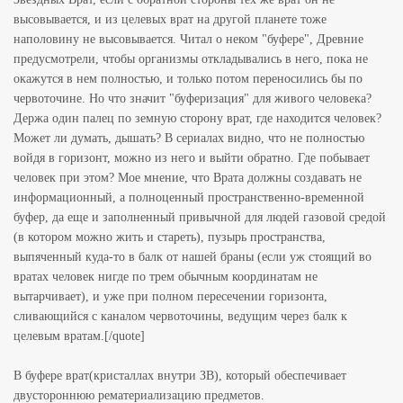
высовывается, и из целевых врат на другой планете тоже
наполовину не высовывается. Читал о неком "буфере", Древние
предусмотрели, чтобы организмы откладывались в него, пока не
окажутся в нем полностью, и только потом переносились бы по
червоточине. Но что значит "буферизация" для живого человека?
Держа один палец по земную сторону врат, где находится человек?
Может ли думать, дышать? В сериалах видно, что не полностью
войдя в горизонт, можно из него и выйти обратно. Где побывает
человек при этом? Мое мнение, что Врата должны создавать не
информационный, а полноценный пространственно-временной
буфер, да еще и заполненный привычной для людей газовой средой
(в котором можно жить и стареть), пузырь пространства,
выпяченный куда-то в балк от нашей браны (если уж стоящий во
вратах человек нигде по трем обычным координатам не
вытарчивает), и уже при полном пересечении горизонта,
сливающийся с каналом червоточины, ведущим через балк к
целевым вратам.[/quote]
В буфере врат(кристаллах внутри ЗВ), который обеспечивает
двустороннюю рематериализацию предметов.