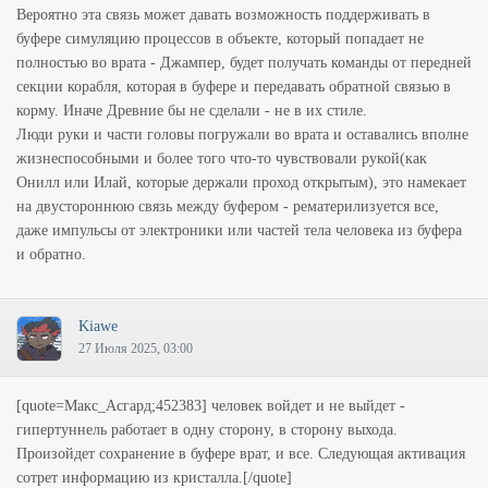
Вероятно эта связь может давать возможность поддерживать в
буфере симуляцию процессов в объекте, который попадает не
полностью во врата - Джампер, будет получать команды от передней
секции корабля, которая в буфере и передавать обратной связью в
корму. Иначе Древние бы не сделали - не в их стиле.
Люди руки и части головы погружали во врата и оставались вполне
жизнеспособными и более того что-то чувствовали рукой(как
Онилл или Илай, которые держали проход открытым), это намекает
на двустороннюю связь между буфером - рематерилизуется все,
даже импульсы от электроники или частей тела человека из буфера
и обратно.
Kiawe
27 Июля 2025, 03:00
[quote=Макс_Асгард;452383] человек войдет и не выйдет -
гипертуннель работает в одну сторону, в сторону выхода.
Произойдет сохранение в буфере врат, и все. Следующая активация
сотрет информацию из кристалла.[/quote]