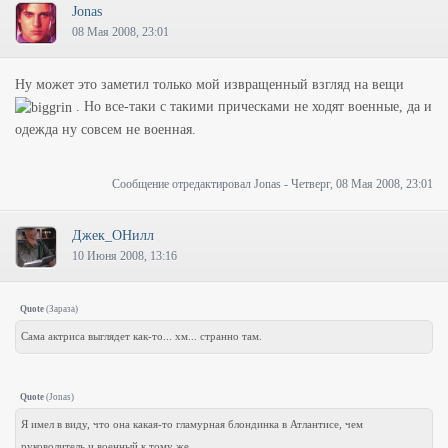
Jonas
08 Мая 2008, 23:01
Ну может это заметил только мой извращенный взгляд на вещи
. Но все-таки с такими прическами не ходят военные, да и
одежда ну совсем не военная.
Сообщение отредактировал
Jonas
-
Четверг, 08 Мая 2008, 23:01
Джек_ОНилл
10 Июня 2008, 13:16
Quote
(
Зараза
)
Сама актриса выглядет как-то... хм... странно там.
Quote
(
Jonas
)
Я имел в виду, что она какая-то гламурная блондинка в Атлантисе, чем
руковолитель и военный к тому же