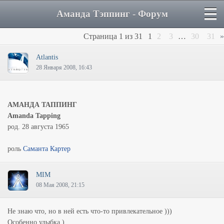
Аманда Тэппинг - Форум
Страница
1
из
31
1
2
3
…
30
31
»
Atlantis
28 Января 2008, 16:43
АМАНДА ТАППИНГ
Amanda Tapping
род. 28 августа 1965
роль
Саманта Картер
MIM
08 Мая 2008, 21:15
Не знаю что, но в ней есть что-то привлекательное )))
Особенно улыбка )