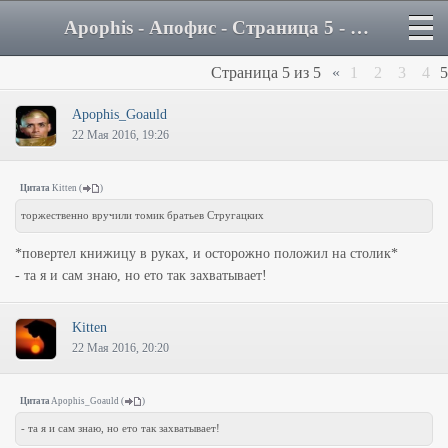
Apophis - Апофис - Страница 5 - Форум
Страница
5
из
5
«
1
2
3
4
5
Apophis_Goauld
22 Мая 2016, 19:26
Цитата
Kitten
(
)
торжественно вручили томик братьев Стругацких
*повертел книжицу в руках, и осторожно положил на столик*
- та я и сам знаю, но ето так захватывает!
Kitten
22 Мая 2016, 20:20
Цитата
Apophis_Goauld
(
)
- та я и сам знаю, но ето так захватывает!