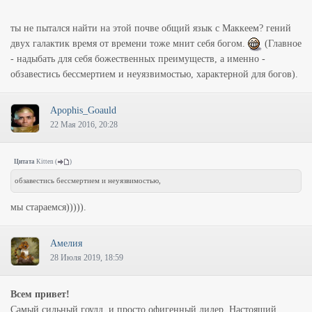
ты не пытался найти на этой почве общий язык с Маккеем? гений
двух галактик время от времени тоже мнит себя богом.
(Главное
- надыбать для себя божественных преимуществ, а именно -
обзавестись бессмертием и неуязвимостью, характерной для богов).
Apophis_Goauld
22 Мая 2016, 20:28
Цитата
Kitten
(
)
обзавестись бессмертием и неуязвимостью,
мы стараемся))))).
Амелия
28 Июля 2019, 18:59
Всем привет!
Самый сильный гоулд, и просто офигенный лидер. Настоящий