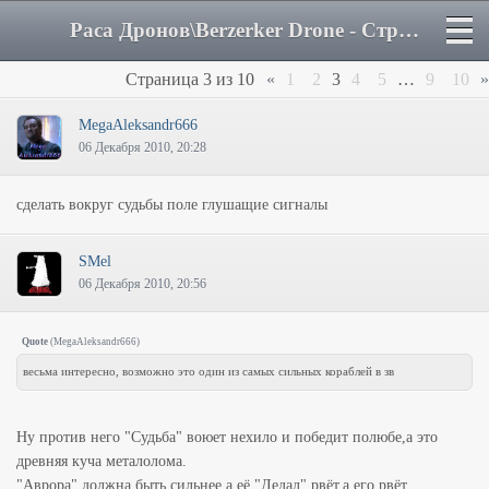
Раса Дронов\Berzerker Drone - Страница 3 - Форум
Страница
3
из
10
«
1
2
3
4
5
…
9
10
»
MegaAleksandr666
06 Декабря 2010, 20:28
сделать вокруг судьбы поле глушащие сигналы
SMel
06 Декабря 2010, 20:56
Quote
(
MegaAleksandr666
)
весьма интересно, возможно это один из самых сильных кораблей в зв
Ну против него "Судьба" воюет нехило и победит полюбе,а это
древняя куча металолома.
"Аврора" должна быть сильнее,а её "Дедал" рвёт,а его рвёт