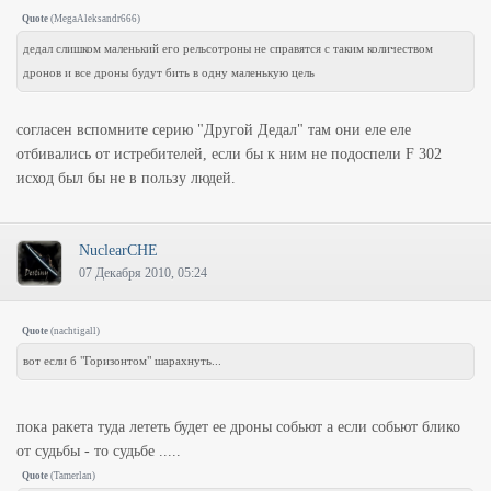
Quote
(
MegaAleksandr666
)
дедал слишком маленький его рельсотроны не справятся с таким количеством
дронов и все дроны будут бить в одну маленькую цель
согласен вспомните серию "Другой Дедал" там они еле еле
отбивались от истребителей, если бы к ним не подоспели F 302
исход был бы не в пользу людей.
NuclearCHE
07 Декабря 2010, 05:24
Quote
(
nachtigall
)
вот если б "Горизонтом" шарахнуть...
пока ракета туда лететь будет ее дроны собьют а если собьют блико
от судьбы - то судьбе .....
Quote
(
Tamerlan
)