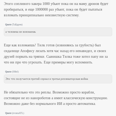
Этого сопливого хакера 1000 убьют пока он на маму дронов будет
пробираться, и еще 1000000 раз убьют, пока он будет пытаться
взломать принципиально неизвестную систему.
Quote
(
Тайдрем
)
а человека не взломаешь
Еще как взломаешь! Тилк готов (извиняюсь за грубость) был
сидалище Апофису лизать хотя час назад его ненавидел, и своих
друзей порвать на тряпки. Сынишка Тилка тоже хотел папу ни за
что ни про что угрохать. Еще примеры могу вспомнить.
Quote
(
SMel
)
Это что получается-третий сериал и третья репликаторская война
Не обязательно что это реплы. Возможно просто корабли,
состоящие не из нанороботов а имют классическую конструкцию.
Возможно даже без нормального ИИ а просто автоматика.
Quote
(
zvrataATL
)