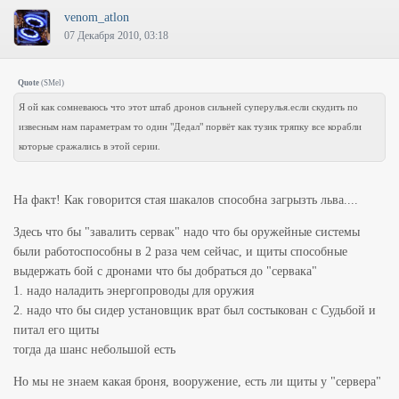
venom_atlon
07 Декабря 2010, 03:18
Quote
(
SMel
)
Я ой как сомневаюсь что этот штаб дронов сильней суперулья.если скудить по
извесным нам параметрам то один "Дедал" порвёт как тузик тряпку все корабли
которые сражались в этой серии.
На факт! Как говорится стая шакалов способна загрызть льва....
Здесь что бы "завалить сервак" надо что бы оружейные системы
были работоспособны в 2 раза чем сейчас, и щиты способные
выдержать бой с дронами что бы добраться до "сервака"
1. надо наладить энергопроводы для оружия
2. надо что бы сидер установщик врат был состыкован с Судьбой и
питал его щиты
тогда да шанс небольшой есть
Но мы не знаем какая броня, вооружение, есть ли щиты у "сервера"