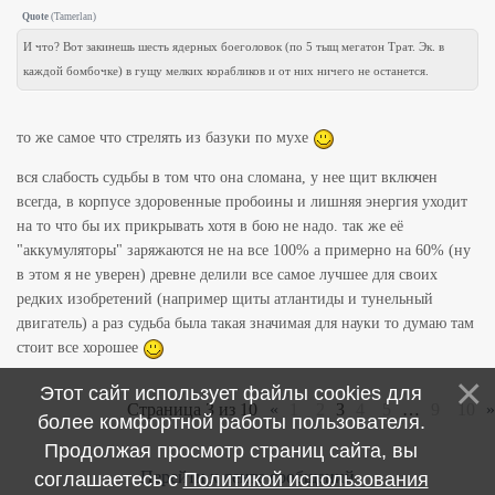
Quote
(
Tamerlan
)
И что? Вот закинешь шесть ядерных боеголовок (по 5 тыщ мегатон Трат. Эк. в
каждой бомбочке) в гущу мелких корабликов и от них ничего не останется.
то же самое что стрелять из базуки по мухе
вся слабость судьбы в том что она сломана, у нее щит включен
всегда, в корпусе здоровенные пробоины и лишняя энергия уходит
на то что бы их прикрывать хотя в бою не надо. так же её
"аккумуляторы" заряжаются не на все 100% а примерно на 60% (ну
в этом я не уверен) древне делили все самое лучшее для своих
редких изобретений (например щиты атлантиды и тунельный
двигатель) а раз судьба была такая значимая для науки то думаю там
стоит все хорошее
Этот сайт использует файлы cookies для
Страница
3
из
10
«
1
2
3
4
5
…
9
10
»
более комфортной работы пользователя.
Продолжая просмотр страниц сайта, вы
Перейти к ленте сообщений
соглашаетесь с
Политикой использования