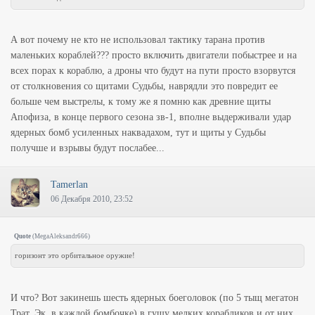
А вот почему не кто не использовал тактику тарана против
маленьких кораблей??? просто включить двигатели побыстрее и на
всех порах к кораблю, а дроны что будут на пути просто взорвутся
от столкновения со щитами Судьбы, наврядли это повредит ее
больше чем выстрелы, к тому же я помню как древние щиты
Апофиза, в конце первого сезона зв-1, вполне выдерживали удар
ядерных бомб усиленных наквадахом, тут и щиты у Судьбы
получше и взрывы будут послабее...
Tamerlan
06 Декабря 2010, 23:52
Quote
(
MegaAleksandr666
)
горизонт это орбитальное оружие!
И что? Вот закинешь шесть ядерных боеголовок (по 5 тыщ мегатон
Трат. Эк. в каждой бомбочке) в гущу мелких корабликов и от них