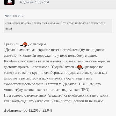
06 Декабря 2010, 22:04
Quote
(
zvrataATL
)
если Судьба не может справиться с дронами , то дедал темболее не справится с
ними
Сравнили
с пальцем.
"Дедал" намного маневринее,несет истребители(ну не на долго
конечно их хватит)и вооружение у него полюбому мошнее.
Корабли этого класса валили намного более совершеенные корабли
древних причём новенькие,а "Судьба" кусок
(которое не
тонет) и то валит крупнокалиберными орудиями этих дронов как
шпротов,а рельсотроны их уничтожать будут ведь у них
скорострельность больше.И кстати у "Дедалов" ПВО намного
мошьнее(ну не знаю как это назвать окромя как ПВО).
Ну я говорю о нормальных "Дедалах" старгейтовских,а не о таких
как "Хаммонд" его както специально чтоли ослабили не знаяю.
Добавлено
(06.12.2010, 22:04)