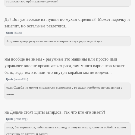
горизонт это орбитальное оружие!
Да? Вот уж веселье из пушки по мухам стрелять?! Может парочку и
зацепит, но остальные разлетятся...
Quote
(
SMel
)
А дроны вроде разумные машины которые живут ради одной цел
мы вообще не знаем - разумные это машины или просто ими
управляет вполне органическая раса, там много вариантов может
быть, ведь тех кто или что внутри корабля мы не видели...
Quote
(
zvrataATL
)
если Судьба не может справиться с дронами , то дедал темболее не справится с
ними
на Дедале стоят щиты азгардов, так что кто его знает?!
Quote
(
jenna-trey
)
м-да, без вариантов, либо валить к солнцу и тянуть всех дронов за собой, а потом
спокойно подлетать и валить.