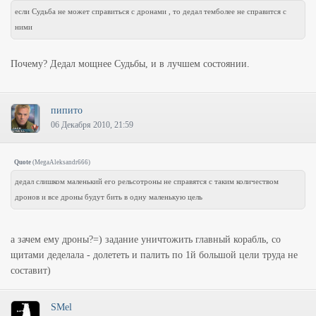
если Судьба не может справиться с дронами , то дедал темболее не справится с
ними
Почему? Дедал мощнее Судьбы, и в лучшем состоянии.
пипито
06 Декабря 2010, 21:59
Quote
(
MegaAleksandr666
)
дедал слишком маленький его рельсотроны не справятся с таким количеством
дронов и все дроны будут бить в одну маленькую цель
а зачем ему дроны?=) задание уничтожить главный корабль, со
щитами деделала - долететь и палить по 1й большой цели труда не
составит)
SMel