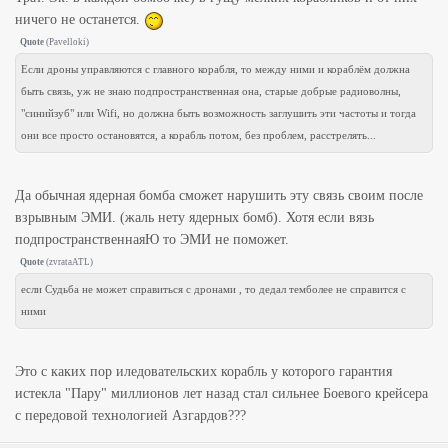
ничего не останется.
Quote
(
Pavelloki
)
Если дроны управляются с главного корабля, то между ними и кораблём должна
быть связь, уж не знаю подпространственная она, старые добрые радиоволны,
"синийзуб" или Wifi, но должна быть возможность заглушить эти частоты и тогда
они все просто остановятся, а корабль потом, без проблем, расстрелять...
Да обычная ядерная бомба сможет нарушить эту связь своим после
взрывным ЭМИ. (жаль нету ядерных бомб). Хотя если вязь
подпространственнаяЮ то ЭМИ не поможет.
Quote
(
zvrataATL
)
если Судьба не может справиться с дронами , то дедал темболее не справится с
ними
Это с каких пор иледовательских корабль у которого гарантия
истекла "Пару" миллионов лет назад стал сильнее Боевого крейсера
с передовой технологией Азгардов???