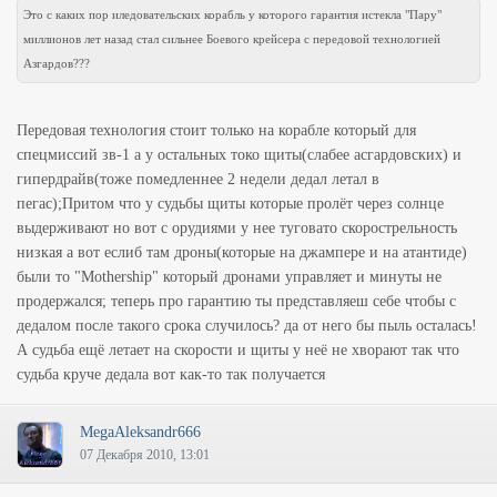
Это с каких пор иледовательских корабль у которого гарантия истекла "Пару"
миллионов лет назад стал сильнее Боевого крейсера с передовой технологией
Азгардов???
Передовая технология стоит только на корабле который для
спецмиссий зв-1 а у остальных токо щиты(слабее асгардовских) и
гипердрайв(тоже помедленнее 2 недели дедал летал в
пегас);Притом что у судьбы щиты которые пролёт через солнце
выдерживают но вот с орудиями у нее туговато скорострельность
низкая а вот еслиб там дроны(которые на джампере и на атантиде)
были то "Mothership" который дронами управляет и минуты не
продержался; теперь про гарантию ты представляеш себе чтобы с
дедалом после такого срока случилось? да от него бы пыль осталась!
А судьба ещё летает на скорости и щиты у неё не хворают так что
судьба круче дедала вот как-то так получается
MegaAleksandr666
07 Декабря 2010, 13:01