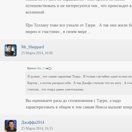
путешевствовать и не интересуются тем , что происходит в
вселенной .
Про Толлану тоже все узнали от Таури . А так они жили б
мирно и счастливо , в своем мире ...
Mr_Sheppard
25 Марта 2014, 16:06
Цитата
ilfat_2
(
)
Я думаю , что самые скрытные Токра . И только случайно один из них вс
Картер , а потом раскрыл себя . А так Джафа считали что их нету . А го
считали , что токра давно уничтожены .
Вы оцениваете расы до столкновения с Таури, а надо
характеризовать в общем и тем самым Ноксы вылазят впер
Джаффа2014
25 Марта 2014, 16:15