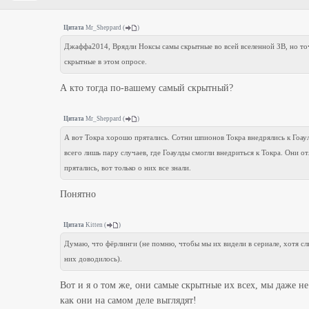
Цитата
Mr_Sheppard
(
)
Джаффа2014, Врядли Ноксы самы скрытные во всей вселенной ЗВ, но то
скрытные в этом опросе.
А кто тогда по-вашему самый скрытный?
Цитата
Mr_Sheppard
(
)
А вот Токра хорошо прятались. Сотни шпионов Токра внедрялись к Гоау
всего лишь пару случаев, где Гоаулды смогли внедриться к Токра. Они о
прятались, вот только о них все знали.
Понятно
Цитата
Kitten
(
)
Думаю, что фёрлинги (не помню, чтобы мы их видели в сериале, хотя с
них доводилось).
Вот и я о том же, они самые скрытные их всех, мы даже не
как они на самом деле выглядят!