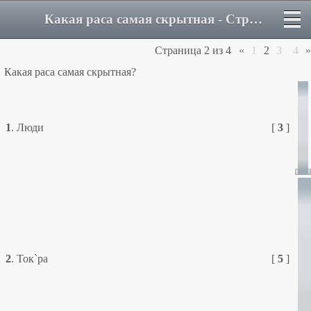
Какая раса самая скрытная - Страница 2 - Форум
Страница
2
из
4
«
1
2
3
4
»
Какая раса самая скрытная?
1
.
Люди
[
3
]
2
.
Ток`ра
[
5
]