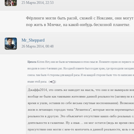
25 Марта 2014, 22:53
Фёрлинги могли быть расой, схожей с Ноксами, они могут
пор жить в Млечке, на какой-нибудь бесхозной планетке.
Mr_Sheppard
26 Марта 2014, 00:48
Цитата
Kitten Нет, они не были кочевниками в этом смысле. Помните серию из первого с
входили в союз 4 великих рас. На одной планете был создан храм, где проходили заседан
союза. там было 4 стороны для каждой расы. И на каждой стороне было что-то написано 
языке этой расы.
(
)
Джаффа2014, это опять же наводит на мысль, что они и не вымирали вов
вообще не были как таковыми жителями данной реальности (заглянули в 
время и ушли, оставив по себе весьма смутные воспоминания). Возможн
жили в летающих городах типа "Атлантиса", которые могли перемещатьс
реальности в другую. Это объяснячет отсутствие каких-либо реальных с
деятельности в галактике. Ну а язык ... он мог остатся (ведь во время сво
присутствия они могли с кем-то контачить в данной реальности, коль о н