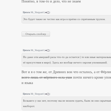
Понятно, в том-то и дело, что не знаем
Цитата
Mr_Sheppard
(
)
Это будет также не честно как игра в прятки со спрятанным трупом.
Цитата
Mr_Sheppard
(
)
Но даже отв ымершей расы что-то да остается ( те или иные материальн
её присутствия в мире). Здесь же вообще ничего окромя упоминаний.
Вот и я о том же, от Древних вон что осталось, а от Фёрли
всего лишь от мёртвого осла уши
почти ничего кроме уп
и языка
Цитата
Mr_Sheppard
(
)
Большего у нас нет, поэтому мы не можем судить, были ли они скрытны
наоборот.