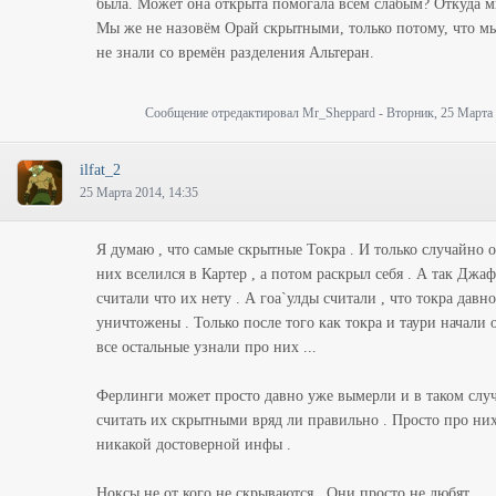
была. Может она открыта помогала всем слабым? Откуда м
Мы же не назовём Орай скрытными, только потому, что м
не знали со времён разделения Альтеран.
Сообщение отредактировал
Mr_Sheppard
-
Вторник, 25 Марта 
ilfat_2
25 Марта 2014, 14:35
Я думаю , что самые скрытные Токра . И только случайно 
них вселился в Картер , а потом раскрыл себя . А так Джаф
считали что их нету . А гоа`улды считали , что токра давно
уничтожены . Только после того как токра и таури начали 
все остальные узнали про них ...
Ферлинги может просто давно уже вымерли и в таком слу
считать их скрытными вряд ли правильно . Просто про них
никакой достоверной инфы .
Ноксы не от кого не скрываются . Они просто не любят