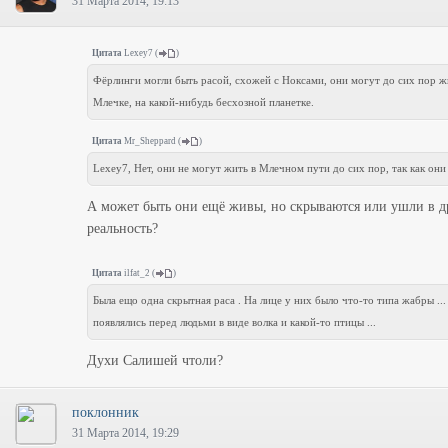
31 Марта 2014, 19:13
Цитата
Lexey7
(
)
Фёрлинги могли быть расой, схожей с Ноксами, они могут до сих пор ж
Млечке, на какой-нибудь бесхозной планетке.
Цитата
Mr_Sheppard
(
)
Lexey7, Нет, они не могут жить в Млечном пути до сих пор, так как они
А может быть они ещё живы, но скрываются или ушли в 
реальность?
Цитата
ilfat_2
(
)
Была ещо одна скрытная раса . На лице у них было что-то типа жабры ...
появлялись перед людьми в виде волка и какой-то птицы ...
Духи Салишей чтоли?
поклонник
31 Марта 2014, 19:29