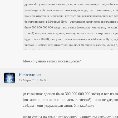
дроны ибо уничтожают низшие расы, за развитием которых не удаётся ка
понаблюдать ибо они находят цивилизации везде, где только можно, а о
планеты затратно и невыгодно, поэтому они решили переместить все фл
беспилотниками в Млечный Путь - учитывая их количество (в галактике
было 300 000 000 000 звёзд и все из них (возможно, что не все, но часть
точно!) контролировали дроны, хотя пусть этих самых контрольных кор
будет тысяч 10-20), они уничтожили всю живность в Млечном Пути, зад
числом. У Землян есть Атлантида, аванпост Древних без кресла, Дедал, 
Сунь Цзы, Аполлон и Хаммонд, а также прочие достижения военной тех
которые люди делали сами (ракеты, ядерка, бронетехника, истребители и т
Можно узнать ваших поставщиков?
Дроны нападают сначала 1-2 флагмана выходят из гиперпространства в
точке и атакуют одну планету, потом их прилетает всё больше, пока в о
же точке не начинает появляться до 200 флагманов и они облепляют всю
Иноземлянин
До какого момента люди смогут продержаться? Гоа'улды, луцы, ток'ра 
19 Марта 2014, 02:06
смогли уничтожить треть всех дронов. Люди знают, что надо выносить
контрольные корабли, обращая на мелочь минимум внимания
(в галактике дронов было 300 000 000 000 звёзд и все из н
(возможно, что не все, но часть-то точно!) - они не удерж
звёзды - они удерживали лишь близжайшие
люди спецы по теме "напаскудить" - вирус бы какой-то над