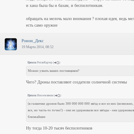
и хана была бы и базам, и беспилотникам.
обращать на мелочь мало внимания ? плохая идея, ведь ме
есть само оружие
Ронон_Декс
19 Марта 2014, 08:52
Цитата
РеплиКартер
(
)
Можно узнать ваших поставщиков?
Чего? Дроны поставляют создатели солнечной системы
Цитата
Иноземлянин
(
)
(в галактике дронов было 300 000 000 000 звёзд и все из них (возможно,
все, но часть-то точно!) - они не удерживали все звёзды - они удержива
близжайшие
Ну тогда 10-20 тысяч беспилотников