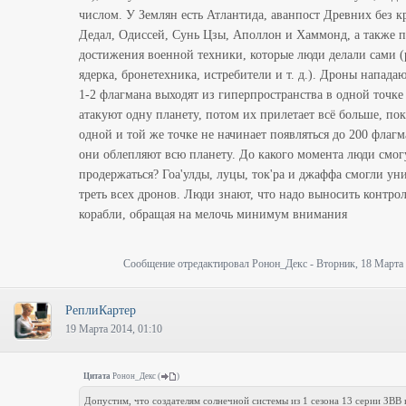
числом. У Землян есть Атлантида, аванпост Древних без кр
Дедал, Одиссей, Сунь Цзы, Аполлон и Хаммонд, а также 
достижения военной техники, которые люди делали сами (
ядерка, бронетехника, истребители и т. д.). Дроны нападаю
1-2 флагмана выходят из гиперпространства в одной точке
атакуют одну планету, потом их прилетает всё больше, пок
одной и той же точке не начинает появляться до 200 флаг
они облепляют всю планету. До какого момента люди смог
продержаться? Гоа'улды, луцы, ток'ра и джаффа смогли ун
треть всех дронов. Люди знают, что надо выносить контро
корабли, обращая на мелочь минимум внимания
Сообщение отредактировал
Ронон_Декс
-
Вторник, 18 Марта 
РеплиКартер
19 Марта 2014, 01:10
Цитата
Ронон_Декс
(
)
Допустим, что создателям солнечной системы из 1 сезона 13 серии ЗВВ