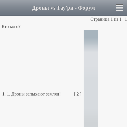
Дроны vs Тау'ри - Форум
Страница
1
из
1
1
Кто кого?
1
.
1. Дроны запыхают землян!
[
2
]