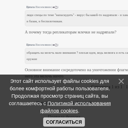
Цитата
Иноземлянин
(
)
люди спецы по теме "напаскудить" - вирус бы какой-то надряпали - и хан
и базам, и беспилотникам.
А почему тогда репликаторам млечки не надряпали?
Цитата
Иноземлянин
(
)
обращать на мелочь мало внимания ? плохая идея, ведь мелюзга и есть с
оружие
Основное внимание сосредоточено на уничтожении флагма
него эта мелочь ничто
Этот сайт использует файлы cookies для
Страница
1
из
1
1
более комфортной работы пользователя.
Продолжая просмотр страниц сайта, вы
Перейти к ленте сообщений
соглашаетесь с
Политикой использования
файлов cookies
.
Правила форума
СОГЛАСИТЬСЯ