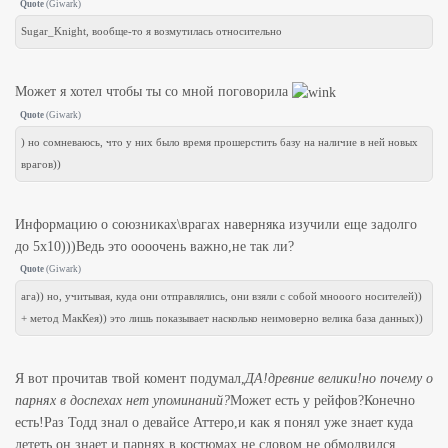
Quote
(
Giwark
)
Sugar_Knight, вообще-то я возмутилась относительно
Может я хотел чтобы ты со мной поговорила
Quote
(
Giwark
)
) но сомневаюсь, что у них было время прошерстить базу на наличие в ней новых
врагов))
Информацию о союзниках\врагах наверняка изучили еще задолго
до 5х10)))Ведь это оооочень важно,не так ли?
Quote
(
Giwark
)
ага)) но, учитывая, куда они отправлялись, они взяли с собой мнооого носителей))
+ метод МакКея)) это лишь показывает насколько неимоверно велика база данных))
Я вот прочитав твой комент подумал,
ДА!древние велики!но почему о
парнях в доспехах нет упоминаний?
Может есть у рейфов?Конечно
есть!Раз Тодд знал о девайсе Аттеро,и как я понял уже знает куда
лететь,он знает и парнях в костюмах,не словом не обмолвился