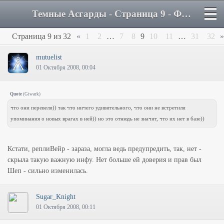
Темные Асгарды - Страница 9 - Форум
Страница
9
из
32
«
1
2
…
7
8
9
10
11
…
31
32
»
mutuelist
01 Октября 2008, 00:04
Quote
(
Giwark
)
что они перевели)) так что ничего удивительного, что они не встретили
упоминания о новых врагах в ней)) но это отнюдь не значит, что их нет в базе))
Кстати, реплиВейр - зараза, могла ведь предупредить, так, нет -
скрыла такую важную инфу. Нет больше ей доверия и прав был
Шеп - сильно изменилась.
Sugar_Knight
01 Октября 2008, 00:11