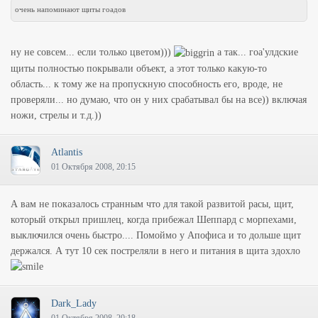
очень напоминают щиты гоадов
ну не совсем... если только цветом)))
а так... гоа'улдские
щиты полностью покрывали объект, а этот только какую-то
область... к тому же на пропускную способность его, вроде, не
проверяли... но думаю, что он у них срабатывал бы на все)) включая
ножи, стрелы и т.д.))
Atlantis
01 Октября 2008, 20:15
А вам не показалось странным что для такой развитой расы, щит,
который открыл пришлец, когда прибежал Шеппард с морпехами,
выключился очень быстро.... Помоймо у Апофиса и то дольше щит
держался. А тут 10 сек постреляли в него и питания в щита здохло
Dark_Lady