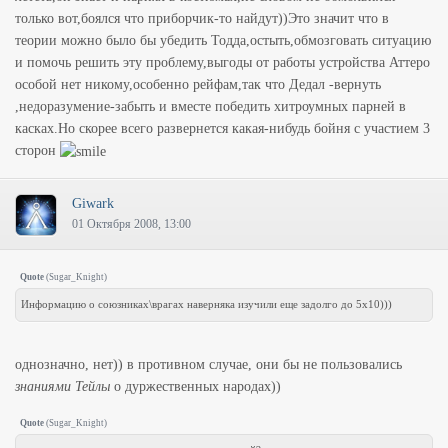
только вот,боялся что приборчик-то найдут))Это значит что в
теории можно было бы убедить Тодда,остыть,обмозговать ситуацию
и помочь решить эту проблему,выгоды от работы устройства Аттеро
особой нет никому,особенно рейфам,так что Дедал -вернуть
,недоразумение-забыть и вместе победить хитроумных парней в
касках.Но скорее всего развернется какая-нибудь бойня с участием 3
сторон
Giwark
01 Октября 2008, 13:00
Quote
(
Sugar_Knight
)
Информацию о союзниках\врагах наверняка изучили еще задолго до 5х10)))
однозначно, нет)) в противном случае, они бы не пользовались
знаниями Тейлы
о дуржественных народах))
Quote
(
Sugar_Knight
)