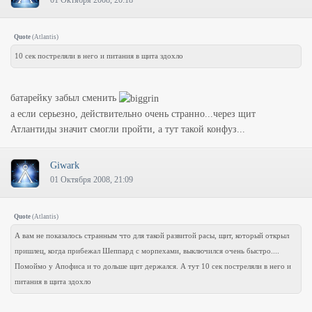
01 Октября 2008, 20:18
Quote
(
Atlantis
)
10 сек постреляли в него и питания в щита здохло
батарейку забыл сменить
а если серьезно, действительно очень странно...через щит
Атлантиды значит смогли пройти, а тут такой конфуз...
Giwark
01 Октября 2008, 21:09
Quote
(
Atlantis
)
А вам не показалось странным что для такой развитой расы, щит, который открыл
пришлец, когда прибежал Шеппард с морпехами, выключился очень быстро....
Помоймо у Апофиса и то дольше щит держался. А тут 10 сек постреляли в него и
питания в щита здохло