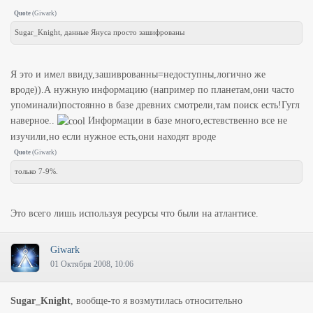
Quote
(
Giwark
)
Sugar_Knight, данные Януса просто зашифрованы
Я это и имел ввиду,зашиврованны=недоступны,логично же
вроде)).А нужную информацию (например по планетам,они часто
упоминали)постоянно в базе древних смотрели,там поиск есть!Гугл
наверное..
Информации в базе много,естевственно все не
изучили,но если нужное есть,они находят вроде
Quote
(
Giwark
)
только 7-9%.
Это всего лишь используя ресурсы что были на атлантисе.
Giwark
01 Октября 2008, 10:06
Sugar_Knight
, вообще-то я возмутилась относительно