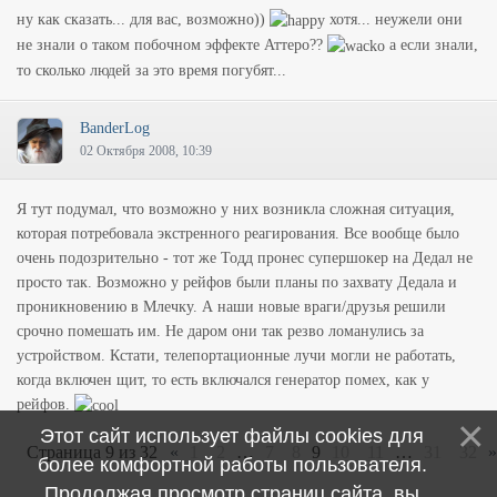
ну как сказать... для вас, возможно))
хотя... неужели они
не знали о таком побочном эффекте Аттеро??
а если знали,
то сколько людей за это время погубят...
BanderLog
02 Октября 2008, 10:39
Я тут подумал, что возможно у них возникла сложная ситуация,
которая потребовала экстренного реагирования. Все вообще было
очень подозрительно - тот же Тодд пронес супершокер на Дедал не
просто так. Возможно у рейфов были планы по захвату Дедала и
проникновению в Млечку. А наши новые враги/друзья решили
срочно помешать им. Не даром они так резво ломанулись за
устройством. Кстати, телепортационные лучи могли не работать,
когда включен щит, то есть включался генератор помех, как у
рейфов.
Этот сайт использует файлы cookies для
Страница
9
из
32
«
1
2
…
7
8
9
10
11
…
31
32
»
более комфортной работы пользователя.
Продолжая просмотр страниц сайта, вы