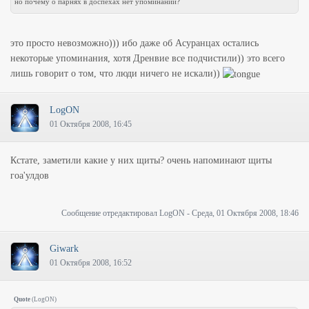
но почему о парнях в доспехах нет упоминаний?
это просто невозможно))) ибо даже об Асуранцах остались
некоторые упоминания, хотя Дренвие все подчистили)) это всего
лишь говорит о том, что люди ничего не искали))
LogON
01 Октября 2008, 16:45
Кстате, заметили какие у них щиты? очень напоминают щиты
гоа'улдов
Сообщение отредактировал
LogON
-
Среда, 01 Октября 2008, 18:46
Giwark
01 Октября 2008, 16:52
Quote
(
LogON
)