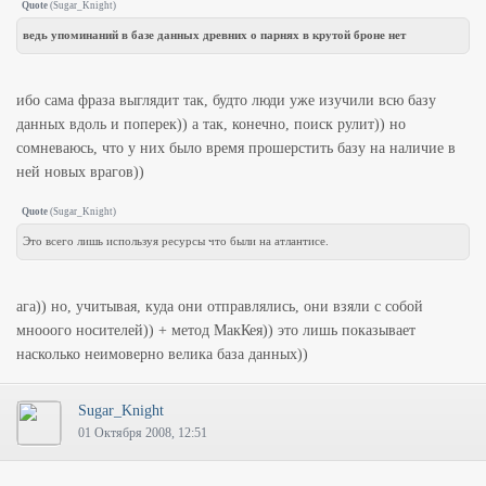
Quote
(
Sugar_Knight
)
ведь упоминаний в базе данных древних о парнях в крутой броне нет
ибо сама фраза выглядит так, будто люди уже изучили всю базу
данных вдоль и поперек)) а так, конечно, поиск рулит)) но
сомневаюсь, что у них было время прошерстить базу на наличие в
ней новых врагов))
Quote
(
Sugar_Knight
)
Это всего лишь используя ресурсы что были на атлантисе.
ага)) но, учитывая, куда они отправлялись, они взяли с собой
мнооого носителей)) + метод МакКея)) это лишь показывает
насколько неимоверно велика база данных))
Sugar_Knight
01 Октября 2008, 12:51