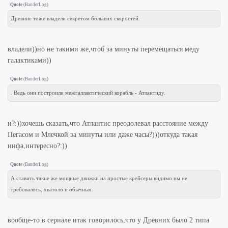
Quote
(
BanderLog
)
Древние тоже владели секретом больших скоростей.
владели))но не такими же,чтоб за минуты перемещаться меду
галактиками))
Quote
(
BanderLog
)
. Ведь они построили межгаллактический корабль - Атлантиду.
и?:))хочешь сказать,что Атлантис преодолевал расстояние между
Пегасом и Млечкой за минуты или даже часы?)))откуда такая
инфа,интересно?:))
Quote
(
BanderLog
)
А ставить такие же мощные движки на простые крейсеры видимо им не
требовалось, хватоло и обычных.
вообще-то в сериале итак говорилось,что у Древних было 2 типа