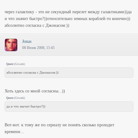
через галактику - это не секундный перелет между галактиками))да
и что значит быстро?))относительно земных кораблей-то конечно))
абсолютно согласна с Джонасом:))
Jonas
08 Июня 2008, 15:45
Quote
(
Giwark
)
абсолютно согласна с Джонасом:))
Хоть здесь со мной согласны...))
Quote
(
Giwark
)
да и что значит быстро?))
Вот-вот. к тому же по сериалу не понять сколько проходит
времени...