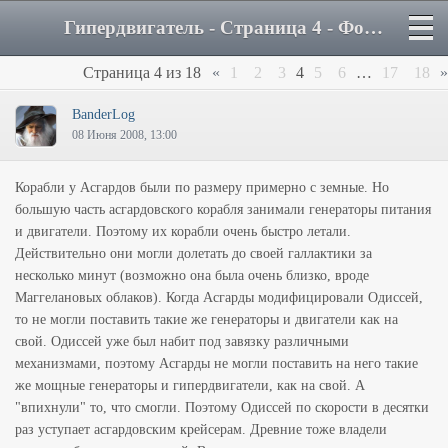
Гипердвигатель - Страница 4 - Форум
Страница
4
из
18
«
1
2
3
4
5
6
…
17
18
»
BanderLog
08 Июня 2008, 13:00
Корабли у Асгардов были по размеру примерно с земные. Но
большую часть асгардовского корабля занимали генераторы питания
и двигатели. Поэтому их корабли очень быстро летали.
Действительно они могли долетать до своей галлактики за
несколько минут (возможно она была очень близко, вроде
Маггелановых облаков). Когда Асгарды модифицировали Одиссей,
то не могли поставить такие же генераторы и двигатели как на
свой. Одиссей уже был набит под завязку различными
механизмами, поэтому Асгарды не могли поставить на него такие
же мощные генераторы и гипердвигатели, как на свой. А
"впихнули" то, что смогли. Поэтому Одиссей по скорости в десятки
раз уступает асгардовским крейсерам. Древние тоже владели