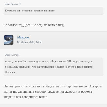
Quote
(
Maxxwel
)
К томуже они пережили древних на много.
не согласна:))Древние ведь не вымерли:))
Maxxwel
08 Июня 2008, 14:58
Quote
(
Giwark
)
может,и могли:))но не придумали ведь))Тор говорил О'Ниллу(а это уже,как
понимаешь,наши дни!),что их технологии и рядом не стоят с технологиями
Древних...
Он говорил о технологиях вобще а не о гипер двигателях .Асгарды
могли их улучшить в сторону увелечения скорости и расхода
энэргии как говорилось выше.