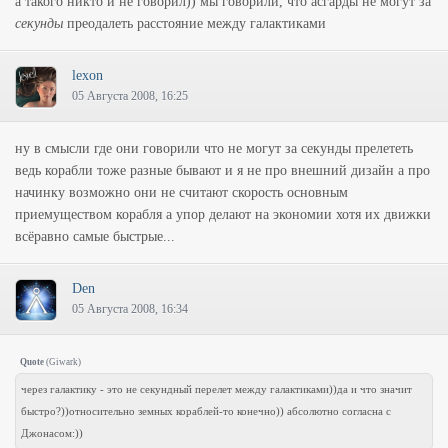
а такого никто и не говорил)) мы говорили, что асгарды не могут за
секунды
преодалеть расстояние между галактиками
lexon
05 Августа 2008, 16:25
ну в смысли где они говорили что не могут за секунды прелететь
ведь корабли тоже разные бывают и я не про внешний дизайн а про
начинку возможно они не считают скорость основным
приемуществом корабля а упор делают на экономии хотя их движки
всёравно самые быстрые...
Den
05 Августа 2008, 16:34
Quote
(
Giwark
)
через галактику - это не секундный перелет между галактиками))да и что значит
быстро?))относительно земных кораблей-то конечно)) абсолютно согласна с
Джонасом:))