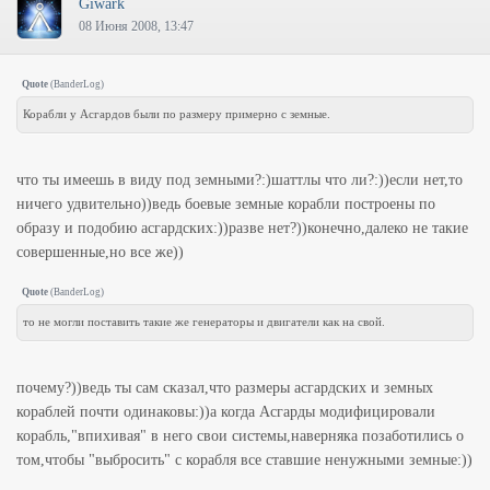
Giwark
08 Июня 2008, 13:47
Quote
(
BanderLog
)
Корабли у Асгардов были по размеру примерно с земные.
что ты имеешь в виду под земными?:)шаттлы что ли?:))если нет,то
ничего удвительно))ведь боевые земные корабли построены по
образу и подобию асгардских:))разве нет?))конечно,далеко не такие
совершенные,но все же))
Quote
(
BanderLog
)
то не могли поставить такие же генераторы и двигатели как на свой.
почему?))ведь ты сам сказал,что размеры асгардских и земных
кораблей почти одинаковы:))а когда Асгарды модифицировали
корабль,"впихивая" в него свои системы,наверняка позаботились о
том,чтобы "выбросить" с корабля все ставшие ненужными земные:))