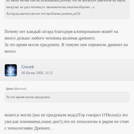
по твоей логике они не пользовались,потому что не могли))то двигатели на такую
нагрузку не рассчитаны,то экономически нецелеообразно...а
Асгарды,значит,смогли эти проблемы решить,да?))
Почему нет каждый азгард благодоря клонированию живёт на
много дольше любого человека включая древнего.
За это время могли придумать .К томуже они пережили древних на
много.
Giwark
08 Июня 2008, 14:51
Quote
(
Maxxwel
)
За это время могли придумать
может,и могли:))но не придумали ведь))Тор говорил О'Ниллу(а это
уже,как понимаешь,наши дни!),что их технологии и рядом не стоят
с технологиями Древних...