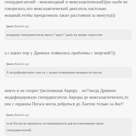
гипердвигателей - межзвездный и межгалактический))но
нигде
не
говорилось,что межгалактический двигатель настолько
мощный,чтобы преодолевать такие расстояния за минуты)))
Quote
(
BanderLog
)
мощьные гипердвигатели много "жрут" даже на малых скоростях
а с каких пор у Древних появились проблемы с энергией?))
Quote
(
BanderLog
)
А модифицировать они их с целью повышения мощьности могли.
никто и не спорит:))вспоминая Аврору... но!!когда Древние
модифицировали гипердвигатели Авроры до межгалактических,то
она с окраины Пегаса могла добраться до Лантии только за
дни
!!
Quote
(
BanderLog
)
если бы им не пришлось останавливаться для востановления своих
гипердвигателей.