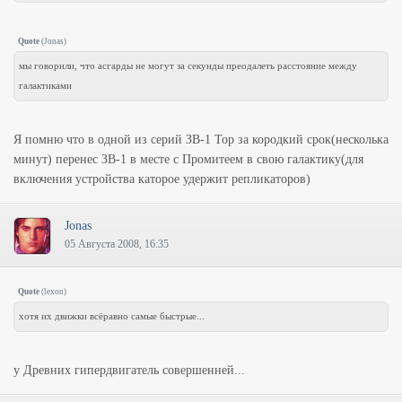
Quote
(
Jonas
)
мы говорили, что асгарды не могут за секунды преодалеть расстояние между
галактиками
Я помню что в одной из серий ЗВ-1 Тор за кородкий срок(несколька
минут) перенес ЗВ-1 в месте с Промитеем в свою галактику(для
включения устройства каторое удержит репликаторов)
Jonas
05 Августа 2008, 16:35
Quote
(
lexon
)
хотя их движки всёравно самые быстрые...
у Древних гипердвигатель совершенней...