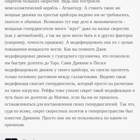
секретом больших скоростей. Ведь они построили
межгаллактический корабль - Атлантиду. А ставить такие же
мощные движки на простые крейсеры видимо им не требовалось,
хватоло и обычных. Возможно тут еще дело в экономичности -
мощьные гипердвигатели много "жрут" даже на малых скоростях
(как у автомоблией), а так же дело могло быть и в других факторах
(например, точность прыжков). А модифицировать они их с целью
повышения мощьности могли. Как вы помните Джек
модифицировал движек у гуаулдского грузовичка, что позволило
им быстрее долететь до Тора. Сами Древние в Пегасе
модифицировали движек у своего крейсера, но смогли пролететь
только половину растояния между галлактиками. Видимо такая
модификаця сжигает гипердвигатель, который просто на расчитанн
на такие нагрузки. Рейфы тоже узнали секрет такой модификации и
чуть было не долетели до Млечки, если бы им не пришлось
останавливаться для востановления своих гипердвигателей. Так что,
судя по всему, секрет скоростных полетов в гиперпространстве был
известен Древним. Просто они им не пользовались по каким-то
причинам.