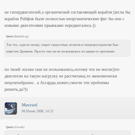
не гипердвигателей,а органической составляющей корабля:))если бы
корабли Рейфов были полностью неорганичеческие фиг бы они с
новыми двигателями прыжками передвигались:))
Quote
(
BanderLog
)
Так что, судя по всему, секрет скоростных полетов в гиперпространстве был
известен Древним. Просто они им не пользовались по каким-то причинам.
по твоей логике они не пользовались,потому что не могли))то
двигатели на такую нагрузку не рассчитаны,то экономически
нецелеообразно...а Асгарды,значит,смогли эти проблемы
решить,да?))
Maxxwel
08 Июня 2008, 14:33
Quote
(
Giwark
)