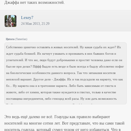
Джаффа нет таких возможностей.
Lexey7
24 Мая 2013, 21:29
Цитата
(
Tamerlan
)
Собственно цинично оставлять в живых носителей. Ну какая судьба их ждет? Их
ждет судьба бомжей. Их начнут узнавать и признавать в них бывших богов и
угнетателей. И что же, люди будут добренькими и простят человека даже если он
был не при делах? Пффф Быдло есть везде и было всегда и быдлу абсолютно пофиг
на биологические особенности данного вопроса. Так что эвтаназия носителя
неплохой вариант. Другое дело - Джаффа. Их и так подсадили на наркоту, что как
бэ... Ну наркота она и в тритонине наркота. Либо быть зависимым от глиста в
животе, либо от химии, которая также нуждается в глистах, только в качестве
поставщика ингредиентов, либо геноцид всей расы. Ну или дать возможность
ТауРи провести генную терапию с детишками Джаффа что бы восстановить им
человеческую иммунную систему. У самих Джаффа нет таких возможностей.
Это ведь ещё далеко не всё. Гоаулды как правило выбирают
носителей на многие сотни лет. Вот представьте, что вы сами такой
носитель гоаулда, который сумел чудом от него избавиться. Что в