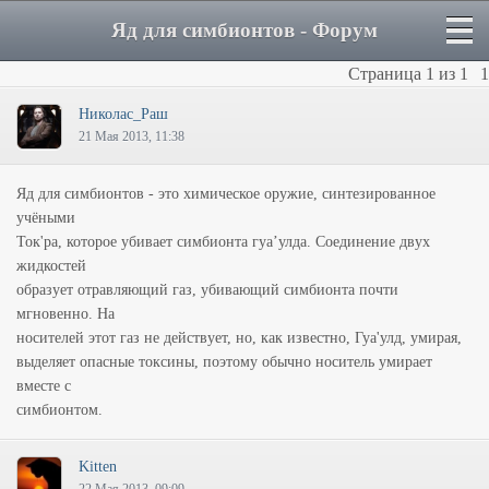
Яд для симбионтов - Форум
Страница
1
из
1
1
Hиколас_Раш
21 Мая 2013, 11:38
Яд для симбионтов - это химическое оружие, синтезированное
учёными
Ток'ра, которое убивает симбионта гуа’улда. Соединение двух
жидкостей
образует отравляющий газ, убивающий симбионта почти
мгновенно. На
носителей этот газ не действует, но, как известно, Гуа'улд, умирая,
выделяет опасные токсины, поэтому обычно носитель умирает
вместе с
симбионтом.
Kitten