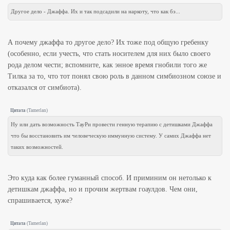
Другое дело - Джаффа. Их и так подсадили на наркоту, что как бэ...
А почему джаффа то другое дело? Их тоже под общую гребенку
(особенно, если учесть, что стать носителем для них было своего
рода делом чести; вспомните, как энное время гнобили того же
Тилка за то, что тот понял свою роль в данном симбиозном союзе и
отказался от симбиота).
Цитата
(
Tamerlan
)
Ну или дать возможность ТауРи провести генную терапию с детишками Джаффа
что бы восстановить им человеческую иммунную систему. У самих Джаффа нет
таких возможностей.
Это куда как более гуманный способ. И приминим он нетолько к
детишкам джаффа, но и прочим жертвам гоаулдов. Чем они,
спрашивается, хуже?
Цитата
(
Tamerlan
)