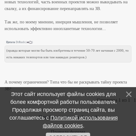
новых технологий, часть военных проектов можно выкидывать на
свалку, а их финансирование перенаправлять на ЗВ.
Так же, по моему мнению, инерция мышления, не позволяет
использовать эффективно инопланетные технологии...
Цитата
DrRush
(
)
(правда которые могли бы быть изобретены в течение 50-70 лет начиная с 2000, то
есть никаких телепортов или там наквадах реакторов.)
А почему ограничения? Типа что бы не раскрывать тайну проекта
ЗВ?
Этот сайт использует файлы cookies для
Страница
1
из
1
1
более комфортной работы пользователя.
Продолжая просмотр страниц сайта, вы
Перейти к ленте сообщений
соглашаетесь с
Политикой использования
файлов cookies
.
Правила форума