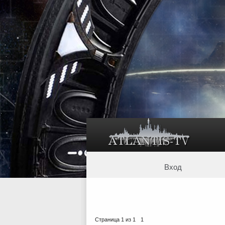
Вход
Страница
1
из
1
1