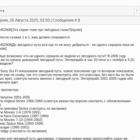
рник, 26 Августа 2025, 03:50 | Сообщение #
3
;452908]Эта серия тоже про звёздные гонки?[/quote]
почти схожая 1 в 1, вам должно понравится.
;452908]До звёздного пути всё как-то не могу добраться - ни одного сериала пока не
uote]
бще возможно что ни одного сериала не видели из звездного пути? В 2005 году
же по каналу домашний звездный путь: Энтерпрайз в час 20 ночи а с ноября в 3:20,
 видели?
 Sony Sci-Fi показывали звездный путь: новое поколение где то вечером показывли,
я уже не скажу, так что советую посмотреть ибо это классика, без него бы не было
ых врат, советую начать именно с звездный путь: Энтерпрайз 2001-2005 годов ибо
ачало идет.
 просмотра:
nterprise 2001-2005
The original Series 1966-1969 (советую ремастер версию смотреть с обновленными
)
The animated Series (смотреть по желанию)
The Movies 1-6 (1979-1991)
The Next Generation (1987-1994)
The Movies 7-10 (1994-2002)
Deep Space Nine (1993-1999)
Voyager (1995-2001)
Prodigy (смотреть по желанию)
инки аля звездный путь дискавери, странные новые миры пропускайте сразу же,