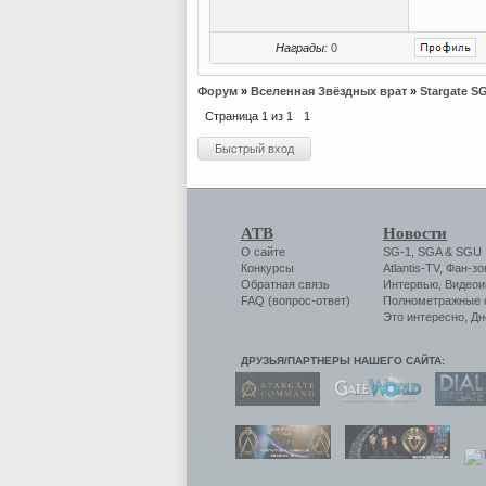
Награды:
0
Форум
»
Вселенная Звёздных врат
»
Stargate S
Страница
1
из
1
1
АТВ
Новости
О сайте
SG-1
,
SGA
&
SGU
Конкурсы
Atlantis-TV
,
Фан-зо
Обратная связь
Интервью
,
Видеои
FAQ (вопрос-ответ)
Полнометражные
Это интересно
,
Дн
ДРУЗЬЯ/ПАРТНЕРЫ НАШЕГО САЙТА: