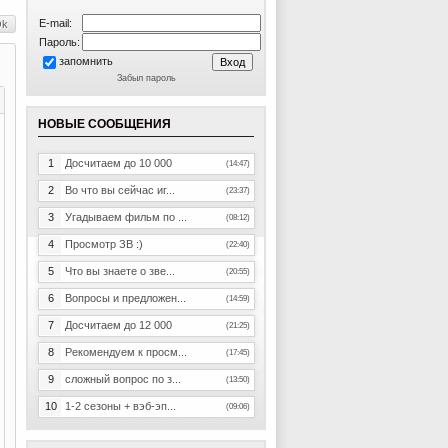
E-mail:
Пароль:
запомнить
Забыл пароль
НОВЫЕ СООБЩЕНИЯ
1
Досчитаем до 10 000
(14:47)
2
Во что вы сейчас иг...
(23:37)
3
Угадываем фильм по ...
(08:12)
4
Просмотр ЗВ :)
(22:40)
5
Что вы знаете о зве...
(20:55)
6
Вопросы и предложен...
(14:59)
7
Досчитаем до 12 000
(21:25)
8
Рекомендуем к просм...
(17:45)
9
сложный вопрос по з...
(13:50)
10
1-2 сезоны + вэб-эп...
(09:06)