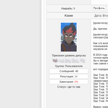
Награды:
9
Kiawe
Дата: Вто
[quote=егор
Да, причем 
[quote=егор
смотрел.[/q
Как это воо
показывали 
неужели не
В 2014 году
Присвоен уровень допуска
точное врем
бы и звездн
там самое н
Группа: Пользователи
вот порядок
Сообщений: 40
Star Trek: E
Репутация:
14
Star Trek: 
эффектами
Замечания:
0%
Star Trek: 
Star Trek: 
Статус:
где-то там
Star Trek: 
Star Trek: 
Star Trek: 
Star Trek: 
Star Trek: 
Важно: нов