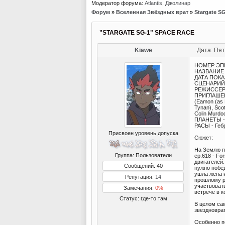
Модератор форума:
Atlantis
,
Джолинар
Форум
»
Вселенная Звёздных врат
»
Stargate S
"STARGATE SG-1" SPACE RACE
Kiawe
Дата: Пят
НОМЕР ЭПИ
НАЗВАНИЕ 
ДАТА ПОКАЗА
СЦЕНАРИЙ -
РЕЖИССЕР -
ПРИГЛАШЕННЫ
(Eamon (as P
Tynan), Scot
Colin Murdoc
ПЛАНЕТЫ -
РАСЫ - Геб
Присвоен уровень допуска
Сюжет:
На Землю п
Группа: Пользователи
ep.618 - Fo
двигателей.
Сообщений: 40
нужно побед
ушла жена и
Репутация:
14
прошлому ра
участвовать
Замечания:
0%
встрече в к
Статус:
где-то там
В целом сам
звездновра
Особенно п