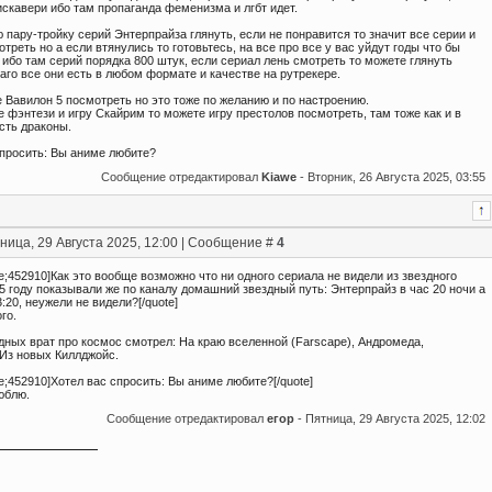
скавери ибо там пропаганда феменизма и лгбт идет.
пару-тройку серий Энтерпрайза глянуть, если не понравится то значит все серии и
отреть но а если втянулись то готовьтесь, на все про все у вас уйдут годы что бы
ибо там серий порядка 800 штук, если сериал лень смотреть то можете глянуть
го все они есть в любом формате и качестве на рутрекере.
 Вавилон 5 посмотреть но это тоже по желанию и по настроению.
 фэнтези и игру Скайрим то можете игру престолов посмотреть, там тоже как и в
сть драконы.
спросить: Вы аниме любите?
Сообщение отредактировал
Kiawe
-
Вторник, 26 Августа 2025, 03:55
ница, 29 Августа 2025, 12:00 | Сообщение #
4
e;452910]Как это вообще возможно что ни одного сериала не видели из звездного
5 году показывали же по каналу домашний звездный путь: Энтерпрайз в час 20 ночи а
3:20, неужели не видели?[/quote]
го.
дных врат про космос смотрел: На краю вселенной (Farscape), Андромеда,
 Из новых Киллджойс.
e;452910]Хотел вас спросить: Вы аниме любите?[/quote]
юблю.
Сообщение отредактировал
егор
-
Пятница, 29 Августа 2025, 12:02