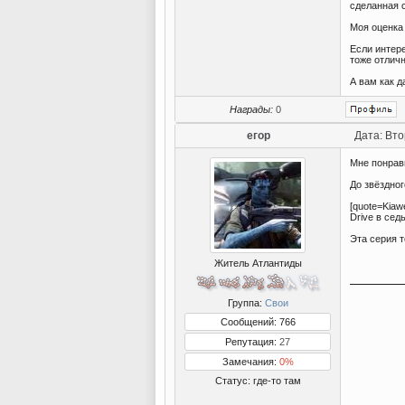
сделанная 
Моя оценка 
Если интере
тоже отлич
А вам как д
Награды:
0
егор
Дата: Вто
Мне понрав
До звёздног
[quote=Kiaw
Drive в сед
Эта серия т
Житель Атлантиды
Группа:
Свои
Сообщений: 766
Репутация:
27
Замечания:
0%
Статус:
где-то там