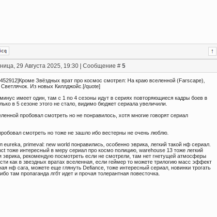
ница, 29 Августа 2025, 19:30 | Сообщение #
5
;452912]Кроме Звёздных врат про космос смотрел: На краю вселенной (Farscape),
Светлячок. Из новых Киллджойс.[/quote]
минус имеет один, там с 1 по 4 сезоны идут в сериях повторяющиеся кадры боев в
лько в 5 сезоне этого не стало, видимо бюджет сериала увеличили.
ленной пробовал смотреть но не понравилось, хотя многие говорят сериал
пробовал смотреть но тоже не зашло ибо вестерны не очень люблю.
л eureka, primeval: new world понравились, особенно эврика, легкий такой нф сериал.
nct тоже интересный в меру сериал про космо полицию, warehouse 13 тоже легкий
 и эврика, рекомендую посмотреть если не смотрели, там нет гнетущей атмосферы
сти как в звездных вратах вселенная, если геймер то можете трилогию масс эффект
ная нф сага, можете еще глянуть Defiance, тоже интересный сериал, новинки трогать
ибо там пропаганда лгбт идет и прочая толерантная повесточка.