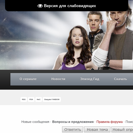
Версия для слабовидящих
О сериале
Новости
Эпизод Гид
Скачать
RSS
PDA
НиС
Stargate FANDOM
Новые сообщения
·
Вопросы и предложения
·
Правила форума
·
Поис