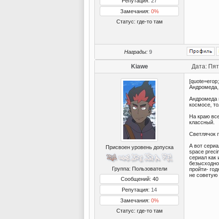
Репутация:
27
Замечания:
0%
Статус:
где-то там
Награды:
9
Kiawe
Дата: Пят
[quote=егор
Андромеда, 
Андромеда 
космосе, то
На краю все
классный.
Светлячок 
А вот сериа
Присвоен уровень допуска
space preci
сериал как
безысходно
Группа: Пользователи
пройти- год
не советую 
Сообщений: 40
Репутация:
14
Замечания:
0%
Статус:
где-то там