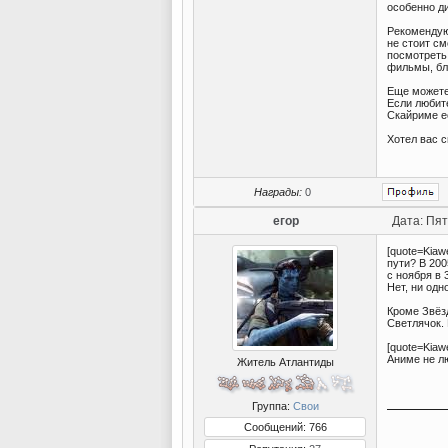
особенно ди
Рекомендую 
не стоит см
посмотреть 
фильмы, бла
Еще можете
Если любите
Скайриме е
Хотел вас 
Награды:
0
егор
Дата: Пят
[quote=Kiaw
пути? В 200
с ноября в 
Нет, ни одно
Кроме Звёз
Светлячок.
[quote=Kiaw
Аниме не л
Житель Атлантиды
Группа:
Свои
Сообщений: 766