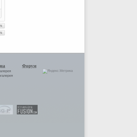
иа
Форум
галерея
огалерея