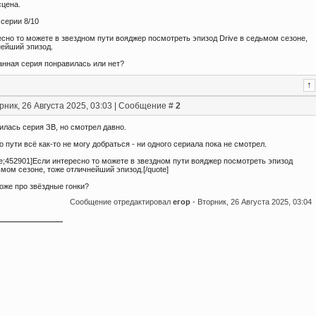
сцена.
серии 8/10
сно то можете в звездном пути вояджер посмотреть эпизод Drive в седьмом сезоне,
нейший эпизод.
анная серия понравилась или нет?
рник, 26 Августа 2025, 03:03 | Сообщение #
2
илась серия ЗВ, но смотрел давно.
о пути всё как-то не могу добраться - ни одного сериала пока не смотрел.
e;452901]Если интересно то можете в звездном пути вояджер посмотреть эпизод
ьмом сезоне, тоже отличнейший эпизод.[/quote]
оже про звёздные гонки?
Сообщение отредактировал
егор
-
Вторник, 26 Августа 2025, 03:04