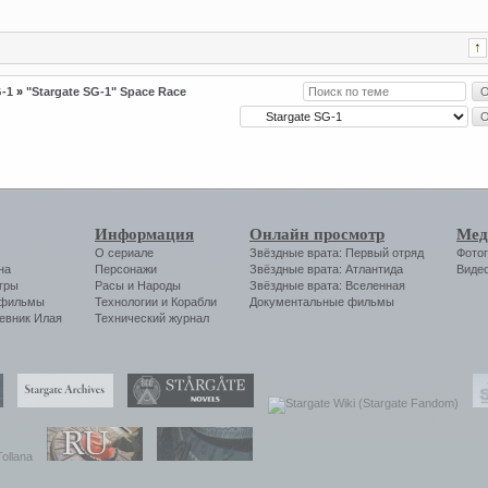
G-1
»
"Stargate SG-1" Space Race
Информация
Онлайн просмотр
Мед
О сериале
Звёздные врата: Первый отряд
Фото
на
Персонажи
Звёздные врата: Атлантида
Виде
гры
Расы и Народы
Звёздные врата: Вселенная
 фильмы
Технологии
и
Корабли
Документальные фильмы
евник Илая
Технический журнал