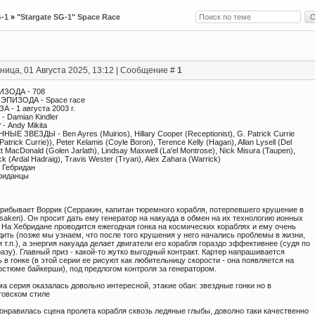
G-1
»
"Stargate SG-1" Space Race
ница, 01 Августа 2025, 13:12 | Сообщение #
1
ЗОДА - 708
ЭПИЗОДА - Space race
 - 1 августа 2003 г.
 Damian Kindler
 Andy Mikita
Е ЗВЕЗДЫ - Ben Ayres (Muirios), Hillary Cooper (Receptionist), G. Patrick Currie
atrick Currie)), Peter Kelamis (Coyle Boron), Terence Kelly (Hagan), Allan Lysell (Del
t MacDonald (Golen Jarlath), Lindsay Maxwell (La'el Montrose), Nick Misura (Taupen),
k (Ardal Hadraig), Travis Wester (Tryan), Alex Zahara (Warrick)
 Гебридан
риданцы
рибывает Воррик (Серракин, капитан тюремного корабля, потерпевшего крушение в
rsaken). Он просит дать ему генератор на накуада в обмен на их технологию ионных
 На Хебридане проводится ежегодная гонка на космических кораблях и ему очень
ить (позже мы узнаем, что после того крушения у него начались проблемы в жизни,
 т.п.), а энергия накуада делает двигатели его корабля гораздо эффективнее (судя по
зу). Главный приз - какой-то жутко выгодный контракт. Картер напрашивается
 в гонке (в этой серии ее рисуют как любительницу скорости - она появляется на
остюме байкерши), под предлогом контроля за генератором.
а серия оказалась довольно интересной, этакие обан: звездные гонки но в
товском стиле
онравилась сцена пролета корабля сквозь ледяные глыбы, доволно таки качественно