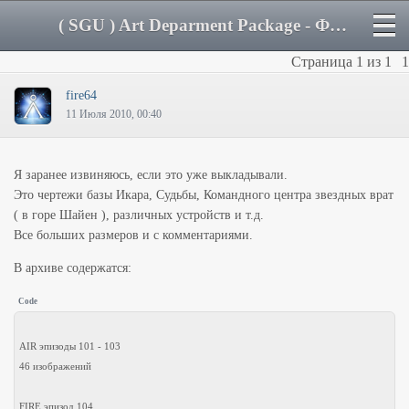
( SGU ) Art Deparment Package - Форум
Страница
1
из
1
1
fire64
11 Июля 2010, 00:40
Я заранее извиняюсь, если это уже выкладывали.
Это чертежи базы Икара, Судьбы, Командного центра звездных врат
( в горе Шайен ), различных устройств и т.д.
Все больших размеров и с комментариями.
В архиве содержатся:
Code
AIR эпизоды 101 - 103
46 изображений
FIRE эпизод 104