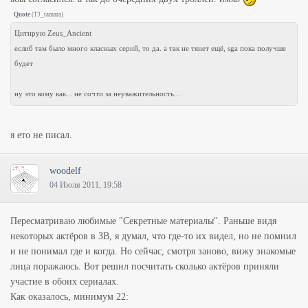
Quote
(
TJ_tamara
)
Цитирую Zeus_Ancient
еслиб там было много класных серий, то да. а так не тянет ещё, sga пока получше
будет
ну это кому как... не сочти за неуважительность...
я ето не писал.
woodelf
04 Июля 2011, 19:58
Пересматриваю любимые "Секретные материалы". Раньше видя
некоторых актёров в ЗВ, я думал, что где-то их видел, но не помнил
и не понимал где и когда. Но сейчас, смотря заново, вижу знакомые
лица поражаюсь. Вот решил посчитать сколько актёров приняли
участие в обоих сериалах.
Как оказалось, минимум 22: