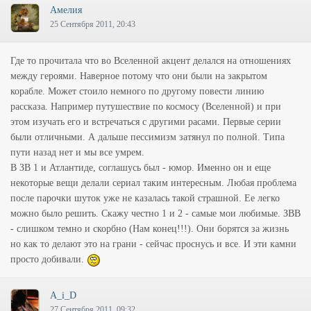
Амелия
25 Сентября 2011, 20:43
Где то прочитала что во Вселенной акцент делался на отношениях
между героями. Наверное потому что они были на закрытом
корабле. Может стоило немного по другому повести линию
рассказа. Например путушествие по космосу (Вселенной) и при
этом изучать его и встречаться с другими расами. Первые серии
были отличными. А дальше пессимизм затянул по полной. Типа
пути назад нет и мы все умрем.
В ЗВ 1 и Атлантиде, соглашусь был - юмор. Именно он и еще
некоторые вещи делали сериал таким интересным. Любая проблема
после парочки шуток уже не казалась такой страшной. Ее легко
можно было решить. Скажу честно 1 и 2 - самые мои любимые. ЗВВ
- слишком темно и скорбно (Нам конец!!!). Они борятся за жизнь
но как то делают это на грани - сейчас проснусь и все. И эти камни
просто добивали.
A_i_D
27 Сентября 2011, 09:32