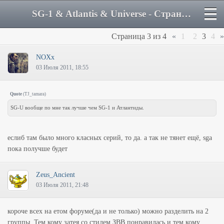
SG-1 & Atlantis & Universe - Страница 3 - Форум
Страница
3
из
4
«
1
2
3
4
»
NOXx
03 Июля 2011, 18:55
Quote
(
TJ_tamara
)
SG-U вообще по мне так лучше чем SG-1 и Атлантиды.
еслиб там было много класных серий, то да. а так не тянет ещё, sga
пока получше будет
Zeus_Ancient
03 Июля 2011, 21:48
короче всех на етом форуме(да и не только) можно разделить на 2
группы. Тем кому затея со стилем ЗВВ понравилась и тем кому