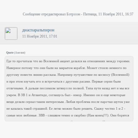
Сообщение отредактировал
Бэтрэзэн
-
Пятница, 11 Ноября 2011, 16:37
диаспаральпирон
11 Ноября 2011, 17:01
Quote
(
Амелия
)
Где то прочитала что во Вселенной акцент делался на отношениях между героями.
Наверное потому что они были на закрытом корабле. Может стоило немного по
другому повести линию рассказа. Например путушествие по космосу (Вселенной)
и при этом изучать его и встречаться с другими расами. Первые серии были
отличными. А дальше пессимизм затянул по полной. Типа пути назад нет и мы все
умрем. В ЗВ 1 и Атлантиде, соглашусь был - юмор. Именно он и еще некоторые
вещи делали сериал таким интересным. Любая проблема после парочки шуток уже
не казалась такой страшной. Ее легко можно было решить. Скажу честно 1 и 2 -
самые мои любимые. ЗВВ - слишком темно и скорбно (Нам конец!!!). Они борятся
за жизнь но как то делают это на грани - сейчас проснусь и все. И эти камни
просто добивали.