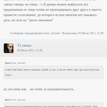
,мягко говоря, не очень. =) Я думаю можно выбросить все
предложения из темы чтобы не провоцировать друг друга и просто
провести голосование, до которого кстати многим нет никакого
дела, но хоть на "троле секномим" .
Сообщение отредактировал
Zeus_Ancient
-
Воскресенье, 03 Июля 2011, 21:49
TJ_tamara
04 Июля 2011, 11:44
Quote
(
Zeus_Ancient
)
еслиб там было много класных серий, то да. а так не тянет ещё, sga пока получше
будет
ну это кому как... не сочти за неуважительность...
Quote
(
Zeus_Ancient
)
короче всех на етом форуме(да и не только) можно разделить на 2 группы. Тем