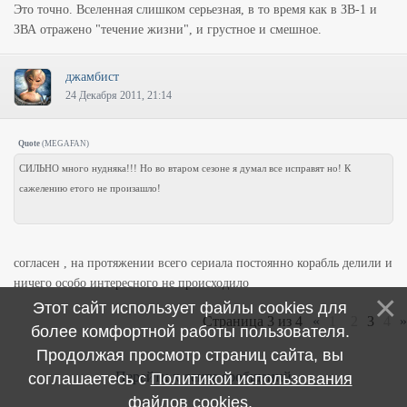
Это точно. Вселенная слишком серьезная, в то время как в ЗВ-1 и
ЗВА отражено "течение жизни", и грустное и смешное.
джамбист
24 Декабря 2011, 21:14
Quote
(
MEGAFAN
)
СИЛЬНО много нудняка!!! Но во втаром сезоне я думал все исправят но! К
сажелению етого не произашло!
согласен , на протяжении всего сериала постоянно корабль делили и
ничего особо интересного не происходило
Этот сайт использует файлы cookies для
Страница
3
из
4
«
1
2
3
4
»
более комфортной работы пользователя.
Продолжая просмотр страниц сайта, вы
Перейти к ленте сообщений
соглашаетесь с
Политикой использования
файлов cookies
.