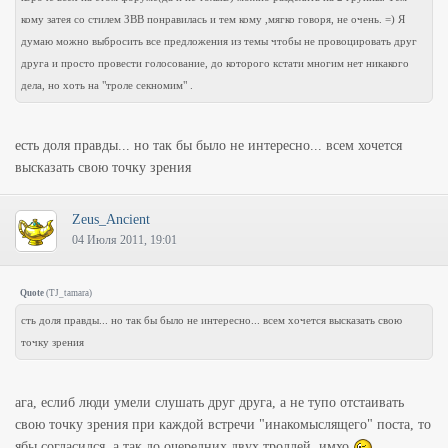
кому затея со стилем ЗВВ понравилась и тем кому ,мягко говоря, не очень. =) Я
думаю можно выбросить все предложения из темы чтобы не провоцировать друг
друга и просто провести голосование, до которого кстати многим нет никакого
дела, но хоть на "троле секномим" .
есть доля правды... но так бы было не интересно... всем хочется
высказать свою точку зрения
Zeus_Ancient
04 Июля 2011, 19:01
Quote
(
TJ_tamara
)
сть доля правды... но так бы было не интересно... всем хочется высказать свою
точку зрения
ага, еслиб люди умели слушать друг друга, а не тупо отстаивать
свою точку зрения при каждой встречи "инакомыслящего" поста, то
ябы согласился. а так до очередних двух троллей. имхо