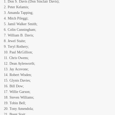
1. Don S. Davis (Don Sinclair Davis);
2. Peter Kelamis;
3. Amanda Tapping;
4. Mitch Pileggi;
5. Jamil Walker Smith;
6. Colin Cunningham;
7. William B. Davis;
8. Jewel Staite;
9. Teryl Rothery;
10. Paul McGillion;
11. Chris Owens;
12. Dean Aylesworth;
13. Jay Acovone;
14. Robert Wisden;
15. Glynis Davies;
16. Bill Dow;
17. Willie Garson;
18. Steven Williams;
19. Tobin Bell;
20. Tony Amendola;
21. Brent Stait;