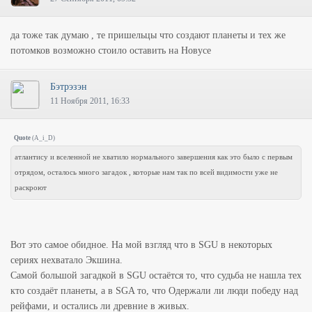
да тоже так думаю , те пришельцы что создают планеты и тех же
потомков возможно стоило оставить на Новусе
Бэтрэзэн
11 Ноября 2011, 16:33
Quote
(
A_i_D
)
атлантису и вселенной не хватило нормального завершения как это было с первым
отрядом, осталось много загадок , которые нам так по всей видимости уже не
раскроют
Вот это самое обидное. На мой взгляд что в SGU в некоторых
сериях нехватало Экшина.
Самой большой загадкой в SGU остаётся то, что судьба не нашла тех
кто создаёт планеты, а в SGA то, что Одержали ли люди победу над
рейфами, и остались ли древние в живых.