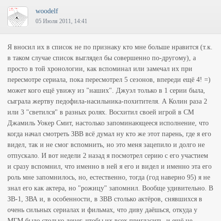
woodelf
05 Июля 2011, 14:41
Я вносил их в список не по признаку кто мне больше нравится (т.к.
в таком случае список выглядел бы совершенно по-другому), а
просто в той хронологии, как вспоминал или замечал их при
пересмотре сериала, пока пересмотрел 5 сезонов, впереди ещё 4! =)
может кого ещё увижу из "наших". Джуэл только в 1 серии была,
сыграла жертву педофила-насильника-похитителя. А Колин раза 2
или 3 "светился" в разных ролях. Восхитил своей игрой в СМ
Джамиль Уокер Смит, настолько запоминающееся исполнение, что
когда начал смотреть ЗВВ всё думал ну кто же этот парень, где я его
видел, так и не смог вспомнить, но это меня зацепило и долго не
отпускало. И вот недели 2 назад я посмотрел серию с его участием
и сразу вспомнил, что именно в ней я его и видел и именно эта его
роль мне запомнилось, но, естественно, тогда (год наверно 95) я не
знал его как актера, но "рожицу" запомнил. Вообще удивительно. В
ЗВ-1, ЗВА и, в особенности, в ЗВВ столько актёров, снявшихся в
очень сильных сериалах и фильмах, что диву даёшься, откуда у
МГМ было столько денег, чтобы их всех пригласить, и ещё не