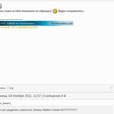
, на слова особое внимание не обращал)
Видео понравилось.
-И МНЕ ЭТО НРАВИТЬСЯ!!!
ница, 04 Ноября 2011, 11:57 | Сообщение #
4
ин_Беккет
)
к они умудрились перепутать Зеленку МакКея и Беккетта?!!!???!?!?!!?