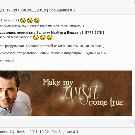
да, 19 Октября 2011, 23:19 | Сообщение #
2
Алиса - о_О
о обрезали драку - целый вариант мне успел надоесть!
удрились перепутать Зеленку МакКея и Беккетта?!!!???!?!?!!?
верили МакКею?????
т и разруливает! (В сцене с теткой из МНК - не помню, как ее звать)
 вырезали тот разговор Шепа и Ронона о видеоиграх - нудный очень.
е - класс!
ница, 04 Ноября 2011, 10:02 | Сообщение #
3