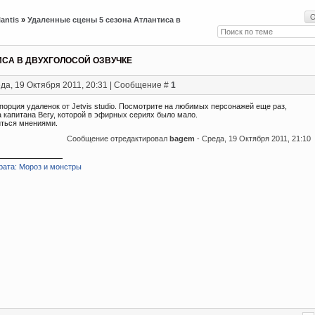
lantis
»
Удаленные сцены 5 сезона Атлантиса в
ИСА В ДВУХГОЛОСОЙ ОЗВУЧКЕ
да, 19 Октября 2011, 20:31 | Сообщение #
1
орция удаленок от Jetvis studio. Посмотрите на любимых персонажей еще раз,
 капитана Вегу, которой в эфирных сериях было мало.
ться мнениями.
Сообщение отредактировал
bagem
-
Среда, 19 Октября 2011, 21:10
рата: Мороз и монстры