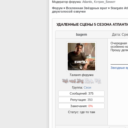
Модератор форума:
Atlantis
,
Кэтрин_Беккет
Форум
»
Вселенная Звёздных врат
»
Stargate At
двухголосой озвучке
УДАЛЕННЫЕ СЦЕНЫ 5 СЕЗОНА АТЛАНТ
bagem
Дата: Сре
Очередная п
особенно на
Прошу дели
Звездные в
Талант форума
Группа:
Свои
Сообщений: 375
Репутация:
350
Замечания:
0%
Статус:
где-то там