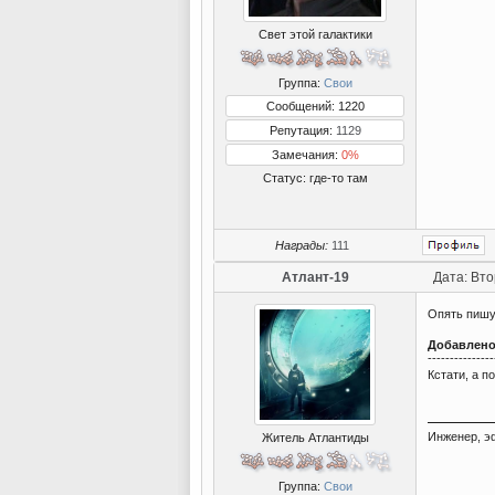
Свет этой галактики
Группа:
Свои
Сообщений: 1220
Репутация:
1129
Замечания:
0%
Статус:
где-то там
Награды:
111
Атлант-19
Дата: Вто
Опять пишу
Добавлен
---------------
Кстати, а 
Инженер, э
Житель Атлантиды
Группа:
Свои