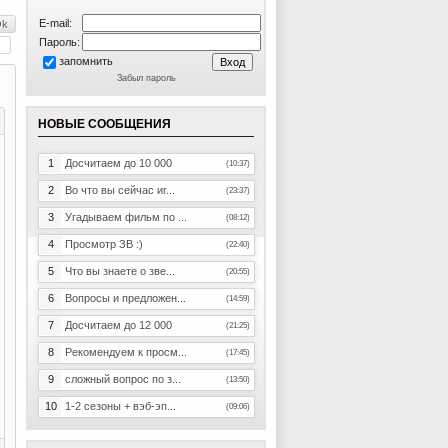
E-mail:
Пароль:
запомнить
Забыл пароль
НОВЫЕ СООБЩЕНИЯ
1
Досчитаем до 10 000
(10:37)
2
Во что вы сейчас иг...
(23:37)
3
Угадываем фильм по ...
(08:12)
4
Просмотр ЗВ :)
(22:40)
5
Что вы знаете о зве...
(20:55)
6
Вопросы и предложен...
(14:59)
7
Досчитаем до 12 000
(21:25)
8
Рекомендуем к просм...
(17:45)
9
сложный вопрос по з...
(13:50)
10
1-2 сезоны + вэб-эп...
(09:06)