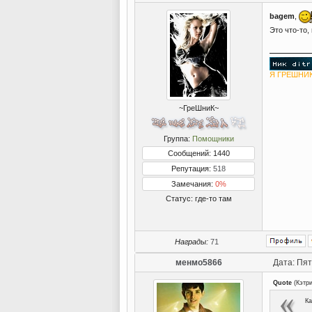
bagem
,
Это что-то
Я ГРЕШНИК
~ГреШниК~
Группа:
Помощники
Сообщений: 1440
Репутация:
518
Замечания:
0%
Статус:
где-то там
Награды:
71
менмо5866
Дата: Пят
Quote
(
Кэтр
Ка