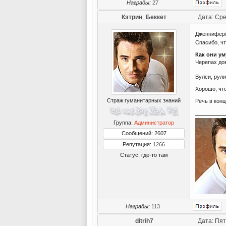
Награды:
27
Кэтрин_Беккет
Дата: Сре
Дженнифер/
Спасибо, чт
Как они ум
Черепах до
Вулси, рули
Хорошо, что
Страж гуманитарных знаний
Речь в конц
Группа:
Администратор
Сообщений: 2607
Репутация:
1266
Статус:
где-то там
Награды:
113
ditrih7
Дата: Пят