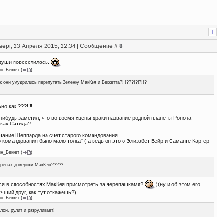
верг, 23 Апреля 2015, 22:34 | Сообщение #
8
т души повеселилась.
ин_Беккет
(
)
к они умудрились перепутать Зеленку МакКея и Беккетта?!!!???!?!?!!?
но как ???!!!!
-нибудь заметил, что во время сцены драки название родной планеты Ронона
 как Сатида?
чание Шеппарда на счет старого командования.
о командования было мало толка" ( а ведь он это о Элизабет Вейр и Саманте Картер
ин_Беккет
(
)
ерепах доверили МакКею?????
я в способностях МакКея присмотреть за черепашками?
)(ну и об этом его
чший друг, как тут откажешь?)
ин_Беккет
(
)
лси, рулит и разруливает!