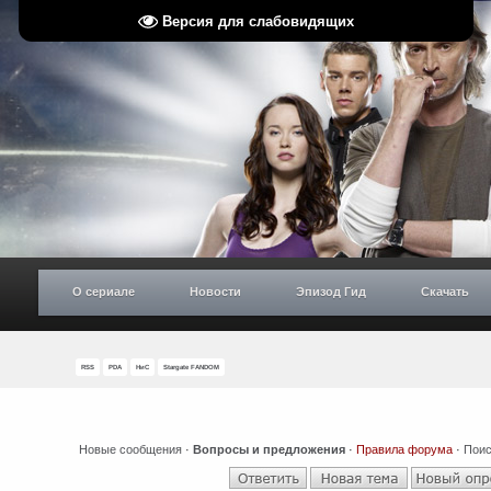
Версия для слабовидящих
О сериале
Новости
Эпизод Гид
Скачать
RSS
PDA
НиС
Stargate FANDOM
Новые сообщения
·
Вопросы и предложения
·
Правила форума
·
Поис