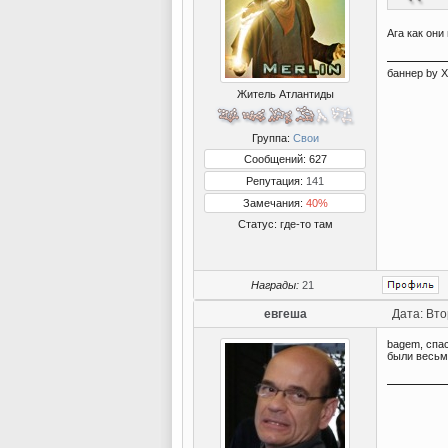
Ага как они
баннер by 
Житель Атлантиды
Группа:
Свои
Сообщений: 627
Репутация:
141
Замечания:
40%
Статус:
где-то там
Награды:
21
евгеша
Дата: Вто
bagem, спас
были весьм