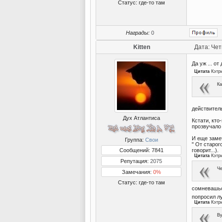
Статус:
где-то там
Награды:
0
Kitten
Дата: Чет
Да уж ... о
Цитата
Кэтр
Ка
действитель
Дух Атлантиса
Кстати, кто
прозвучало
И еще заме
Группа:
Свои
" От старог
Сообщений: 7841
говорит...).
Цитата
Кэтр
Репутация:
2075
Ч
Замечания:
0%
Статус:
где-то там
сомневашьс
попросил лу
Цитата
Кэтр
Ву