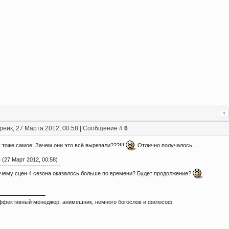
рник, 27 Марта 2012, 00:58 | Сообщение #
6
 тоже самое: Зачем они это всё вырезали???!!!
Отлично получалось...
о
(27 Март 2012, 00:58)
------------------------------
почему сцен 4 сезона оказалось больше по времени? Будет продолжение?
ффективный менеджер, анимешник, немного богослов и философ