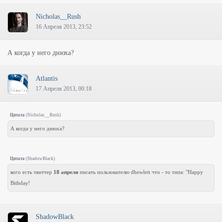
Nicholas__Rush
16 Апреля 2013, 23:52
А когда у него днюха?
Atlantis
17 Апреля 2013, 00:18
Цитата
(
Nicholas__Rush
)
А когда у него днюха?
Цитата
(
ShadowBlack
)
кого есть твиттер
18 апреля
писать пользователю dhewlett что - то типа: "Happy
Bithday!
ShadowBlack