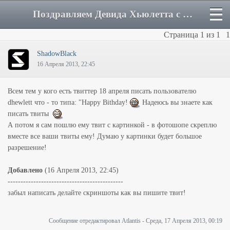
Поздравляем Девида Хьюлетта с Днём рожденья! - Форум
Страница
1
из
1
1
ShadowBlack
16 Апреля 2013, 22:45
Всем тем у кого есть твиттер 18 апреля писать пользователю
dhewlett что - то типа: "Happy Bithday!
Надеюсь вы знаете как
писать твиты
А потом я сам пошлю ему твит с картинкой - в фотошопе скреплю
вместе все ваши твиты ему! Думаю у картинки будет большое
разрешение!
Добавлено
(16 Апреля 2013, 22:45)
---------------------------------------------
забыл написать делайте скриншоты как вы пишите твит!
Сообщение отредактировал
Atlantis
-
Среда, 17 Апреля 2013, 00:19