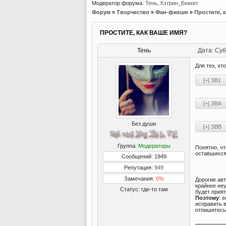
Модератор форума:
Тень
,
Кэтрин_Беккет
Форум
»
Творчество
»
Фан-фикшн
»
Простите, 
ПРОСТИТЕ, КАК ВАШЕ ИМЯ?
Тень
Дата: Суб
Для тех, кт
Без души
Группа:
Модераторы
Понятно, чт
оставшихся 
Сообщений: 1949
Репутация:
949
Замечания:
0%
Дорогие ав
крайнее неу
Статус:
где-то там
будет прият
Поэтому
: 
исправить в
отпишитесь 