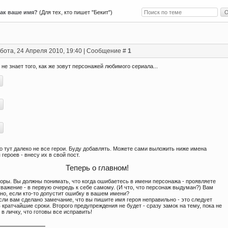
как ваше имя?
(Для тех, кто пишет "Бекит")
бота, 24 Апреля 2010, 19:40 | Сообщение #
1
о не знает того, как же зовут персонажей любимого сериала...
о тут далеко не все герои. Буду добавлять. Можете сами выложить ниже имена
героев - внесу их в свой пост.
Теперь о главном!
торы. Вы должны понимать, что когда ошибаетесь в имени персонажа - проявляете
важение - в первую очередь к себе самому. (И что, что персонаж выдуман?) Вам
но, если кто-то допустит ошибку в вашем имени?
если вам сделано замечание, что вы пишите имя героя неправильно - это следует
 кратчайшие сроки. Второго предупреждения не будет - сразу замок на тему, пока не
в личку, что готовы все исправить!