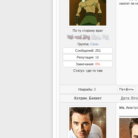
хватит ли с
По ту сторону врат
Группа:
Свои
Сообщений: 251
Репутация:
16
Замечания:
0%
Статус:
где-то там
Награды:
2
Кэтрин_Беккет
Дата: Вто
iris
, Акасту