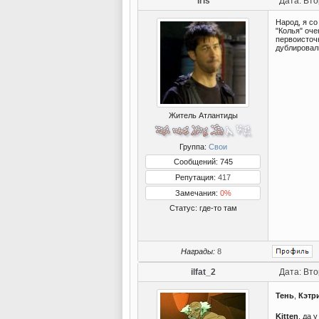
iris
Дата: Вто
Народ, я со
"Колья" оче
первоисточн
дублировали
Житель Атлантиды
Группа:
Свои
Сообщений: 745
Репутация:
417
Замечания:
0%
Статус:
где-то там
Награды:
8
ilfat_2
Дата: Вто
Тень
,
Кэтр
Kitten
, да 