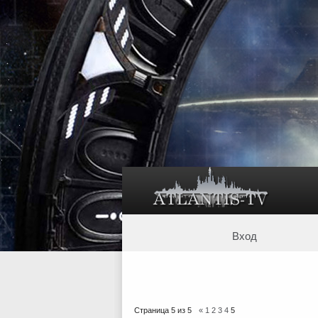
Вход
Страница
5
из
5
«
1
2
3
4
5