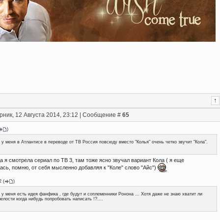
рник, 12 Августа 2014, 23:12 | Сообщение #
65
)
 у меня в Атлантисе в переводе от ТВ Россия повсюду вместо "Колья" очень четко звучит "Кола".
да я смотрела сериал по ТВ 3, там тоже ясно звучал вариант Кола ( я еще
сь, помню, от себя мысленно добавляя к "Коле" слово "Айс")
2
(
)
 у меня есть идея фанфика , где будут и соплеменники Ронона ... Хотя даже не знаю хватит ли
елости когда нибудь попробовать написать !?....