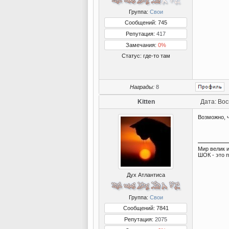
Группа:
Свои
Сообщений: 745
Репутация:
417
Замечания:
0%
Статус:
где-то там
Награды:
8
Kitten
Дата: Вос
Возможно, ч
Мир велик и
ШОК - это 
Дух Атлантиса
Группа:
Свои
Сообщений: 7841
Репутация:
2075