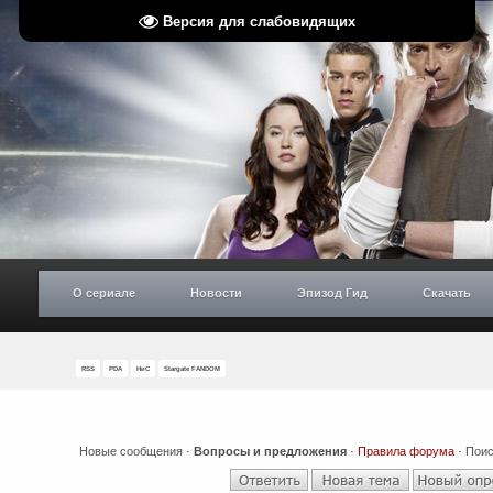
Версия для слабовидящих
О сериале
Новости
Эпизод Гид
Скачать
RSS
PDA
НиС
Stargate FANDOM
Новые сообщения
·
Вопросы и предложения
·
Правила форума
·
Поис