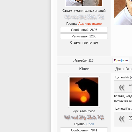
Страж гуманитарных знаний
Группа:
Администратор
Сообщений: 2607
Репутация:
1266
Статус:
где-то там
Награды:
113
Kitten
Дата: Вто
Цитата
iris
(
но
Кстати, ког
прикалывала
Цитата
ilfat_
Дух Атлантиса
да
см
Группа:
Свои
Сообщений: 7841