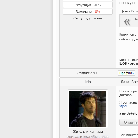
Почему нет
Репутация:
2075
Замечания:
0%
Цитата
Кэтр
Статус:
где-то там
Ко
Колян, смот
собой горд
Мир велик и
ШОК - это 
Награды:
99
iris
Дата: Вос
Просматрив
доктора.
Я согласна 
здесь
а не Be
k
ett
Житель Атлантиды
Так может,