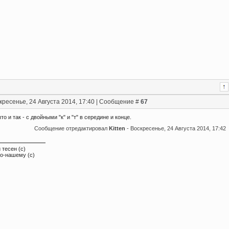
кресенье, 24 Августа 2014, 17:40 | Сообщение #
67
то и так - с двойными "к" и "т" в середине и конце.
Сообщение отредактировал
Kitten
-
Воскресенье, 24 Августа 2014, 17:42
 тесен (с)
по-нашему (с)