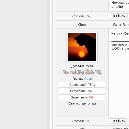
Неуравнов
amallie
Награды:
92
Kitten
Дата: Вто
Кэтрин_Бе
Мир велик и
ШОК - это 
Дух Атлантиса
Группа:
Свои
Сообщений: 7841
Репутация:
2075
Замечания:
0%
Статус:
где-то там
Награды:
99