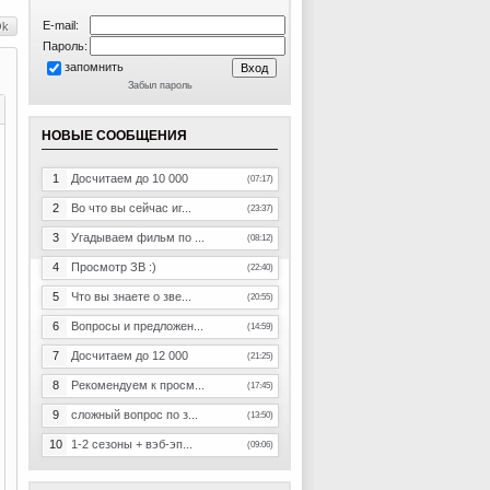
E-mail:
Пароль:
запомнить
Забыл пароль
НОВЫЕ СООБЩЕНИЯ
1
Досчитаем до 10 000
(07:17)
2
Во что вы сейчас иг...
(23:37)
3
Угадываем фильм по ...
(08:12)
4
Просмотр ЗВ :)
(22:40)
5
Что вы знаете о зве...
(20:55)
6
Вопросы и предложен...
(14:59)
7
Досчитаем до 12 000
(21:25)
8
Рекомендуем к просм...
(17:45)
9
сложный вопрос по з...
(13:50)
10
1-2 сезоны + вэб-эп...
(09:06)