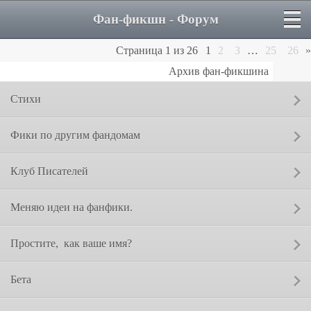
Фан-фикшн - Форум
Страница
1
из
26
1
2
3
…
25
26
»
Архив фан-фикшина
Сообщение от:
Стихи
Сообщение от:
Фики по другим фандомам
Сообщение от:
Клуб Писателей
Сообщение от:
Меняю идеи на фанфики.
Сообщение от:
Простите,  как ваше имя?
Сообщение от:
Бета
Сообщение от: