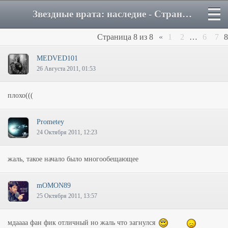
Звездные врата: наследие - Страница 8 - Форум
Страница
8
из
8
«
1
2
…
6
7
8
MEDVED101
26 Августа 2011, 01:53
плохо(((
Prometey
24 Октября 2011, 12:23
жаль, такое начало было многообещающее
mOMON89
25 Октября 2011, 13:57
мдаааа фан фик отличный но жаль что загнулся