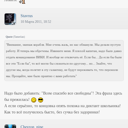
Stavrus
10 Марта 2011, 18:52
Quote
(
Tamerlan
)
"Внимание, экипаж корабля. Мне очень жаль, но нас обманули. Мы делали пустую
работу. И теперь мы обречены. Извините меня. Я плохой капитан, надо было давно
отдать командование ВИКИ. И вообще не отключать её. Если бы... Да если бы были
все эти "Если бы", то всё могло бы сложиться по-другому... но... Знайте, что
другие мы, когда полетят в эту галактику, не будут переживать то, что пережили
мы. Прощайте, мне было приятно с вами работать"
Надо было добавить: "Всем спасибо все свободны"! Эта фраза здесь
бы прежилась!
А если серьёзно, то концовка опять похожа на диктант школьника!
Как то всё получилось бысто, без сучка без задоринки!
Chevron_nine