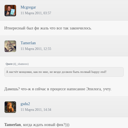
Mcgregar
11 Марта 2011, 03:57
Итнересный был фи жаль что все так закончилось.
Tamerlan
11 Марта 2011, 12:55
Quote
(
dj_shamooo
)
А насчёт концовки, как по мне, не везде должен быть полный happy end!
Дамешь? что-ж я сейчас в процессе написание Эпилога, учту.
gsdu2
11 Марта 2011, 14:34
Tamerlan
, когда ждать новый фик?)))