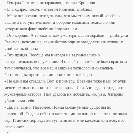
- Генерал Разимов, поздравляю, - сказал Крикшли.
- Благодарю, посол, - ответил Разимов, улыбаясь.
- Меня попросили передать вам, что мы строим новый корабль с
вашими наступательными и оборонительными технологиями,
которые ваш флот любезно подарил нам.
- Это хорошо. А то хватит вам уже терять свои корабли, - улыбнулся
Разимов, вспоминая, какие беспомощные звездолетики-птички у
этой великой расы.
- Это правда. Вообще мы никогда не задумывались о
наступательных вооружениях. В нашей галактике не было врагов, а
тут получается, что все наши мирные технологии оказались
беспомощны против космических пиратов Парен.
- Не одни вы страдали. Вот, к примеру, Древние тоже пали от руки
менее технологически развитого врага. Или Азгарды - страдали от
жуков-репликаторов. Нам удалось их победить, но, увы, Азгарды
убили сами себя.
- Да, печально. Наверное, Ноксы самые умные существа во
вселенной. Сидели себе тысячелетиями на одной планете и не знали
бед. И до сих пор ведь живут, и знаете, мне кажется, они всех нас
переживут.