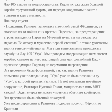
Лау-105 вышел из подпространства. Рядом их уже ждал большой
корабль треугольной формы, он передал координаты планет с
вратами и карту местности.
Два года спустя.
- Полковник Разимов, за контакт с великой расой Фёрлингов, за
спасение их от войны с их врагами Паренами, за предотвращение
угрозы нападения Парен на Млечный путь, вы награждаетесь
медалью "За отвагу и мужество первой степени", а также удостоены
звания генерал-лейтенанта. Мы учли ваше желание продолжать
службу на Лау-105 "Уфа". Мы проведем модернизацию всех систем
корабля, сделаем из него настоящий флагман, достойный Вас, -
произнес адмирал Горрилд на церемонии награждения.
Эта церемония была формальной, так как звание Разимову
повысили уже полгода назад. "Уфа" уже не была похожа на ту
"Уфу", к которой привык Разимов. На неё поставили новейшее
вооружение, Реакторы Нулевой Точки, мощностью в пять МНТ
каждый. Ведь генерал не может управлять обычным крейсером.
Эта церемония была обычной показухой.
Уже после церемонии к Разимову подошел посол от Фёрлингов
Крикшли.