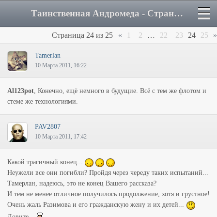
Таинственная Андромеда - Страница 24 - Форум
Страница
24
из
25
«
1
2
…
22
23
24
25
»
Tamerlan
10 Марта 2011, 16:22
Al123pot
, Конечно, ещё немного в будущие. Всё с тем же флотом и
стеме же технологиями.
PAV2807
10 Марта 2011, 17:42
Какой трагичный конец...
Неужели все они погибли? Пройдя через череду таких испытаний...
Тамерлан, надеюсь, это не конец Вашего рассказа?
И тем не менее отличное получилось продолжение, хотя и грустное!
Очень жаль Разимова и его гражданскую жену и их детей...
Ловите