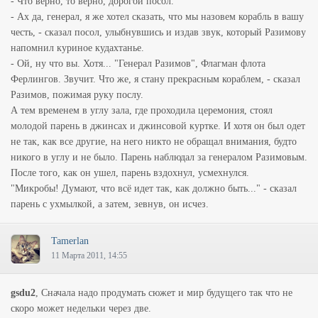
- Что верно, то верно, дорогой посол.
- Ах да, генерал, я же хотел сказать, что мы назовем корабль в вашу
честь, - сказал посол, улыбнувшись и издав звук, который Разимову
напомнил куриное кудахтанье.
- Ой, ну что вы. Хотя... "Генерал Разимов", Флагман флота
Ферлингов. Звучит. Что же, я стану прекрасным кораблем, - сказал
Разимов, пожимая руку послу.
А тем временем в углу зала, где проходила церемония, стоял
молодой парень в джинсах и джинсовой куртке. И хотя он был одет
не так, как все другие, на него никто не обращал внимания, будто
никого в углу и не было. Парень наблюдал за генералом Разимовым.
После того, как он ушел, парень вздохнул, усмехнулся.
"Микробы! Думают, что всё идет так, как должно быть..." - сказал
парень с ухмылкой, а затем, зевнув, он исчез.
Tamerlan
11 Марта 2011, 14:55
gsdu2
, Сначала надо продумать сюжет и мир будущего так что не
скоро может недельки через две.