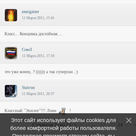
energaiser
11 Марта 2011, 15:41
Класс... Концовка достойная....
СоюЗ
11 Марта 2011, 17:10
это уже конец..?:)))))) а так суперски..:)
Stavrus
11 Марта 2011, 20:37
Классный "Эпилог"!!! Лови
!
Этот сайт использует файлы cookies для
Страница
24
из
25
«
1
2
…
22
23
24
25
»
более комфортной работы пользователя.