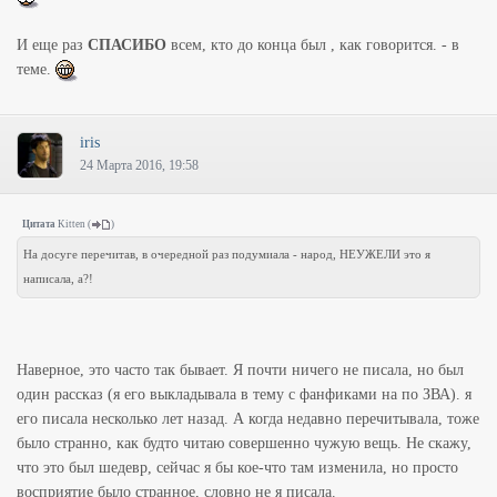
И еще раз
СПАСИБО
всем, кто до конца был , как говорится. - в
теме.
iris
24 Марта 2016, 19:58
Цитата
Kitten
(
)
На досуге перечитав, в очередной раз подумиала - народ, НЕУЖЕЛИ это я
написала, а?!
Наверное, это часто так бывает. Я почти ничего не писала, но был
один рассказ (я его выкладывала в тему с фанфиками на по ЗВА). я
его писала несколько лет назад. А когда недавно перечитывала, тоже
было странно, как будто читаю совершенно чужую вещь. Не скажу,
что это был шедевр, сейчас я бы кое-что там изменила, но просто
восприятие было странное, словно не я писала.