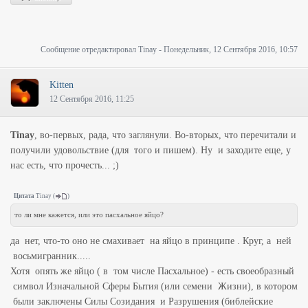
Сообщение отредактировал
Tinay
-
Понедельник, 12 Сентября 2016, 10:57
Kitten
12 Сентября 2016, 11:25
Tinay
, во-первых, рада, что заглянули. Во-вторых, что перечитали и
получили удовольствие (для того и пишем). Ну и заходите еще, у
нас есть, что прочесть... ;)
Цитата
Tinay
(
)
то ли мне кажется, или это пасхальное яйцо?
да нет, что-то оно не смахивает на яйцо в принципе . Круг, а ней
восьмигранник.....
Хотя опять же яйцо ( в том числе Пасхальное) - есть своеобразный
символ Изначальной Сферы Бытия (или семени Жизни), в котором
были заключены Силы Созидания и Разрушения (библейские