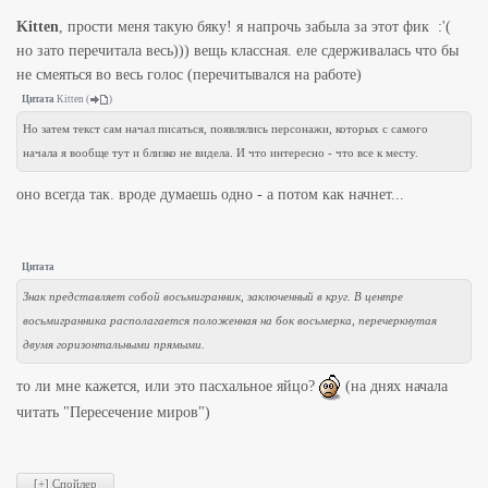
Kitten
, прости меня такую бяку! я напрочь забыла за этот фик :'(
но зато перечитала весь))) вещь классная. еле сдерживалась что бы
не смеяться во весь голос (перечитывался на работе)
Цитата
Kitten
(
)
Но затем текст сам начал писаться, появлялись персонажи, которых с самого
начала я вообще тут и близко не видела. И что интересно - что все к месту.
оно всегда так. вроде думаешь одно - а потом как начнет...
Цитата
Знак представляет собой восьмигранник, заключенный в круг. В центре
восьмигранника располагается положенная на бок восьмерка, перечеркнутая
двумя горизонтальными прямыми.
то ли мне кажется, или это пасхальное яйцо?
(на днях начала
читать "Пересечение миров")