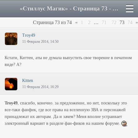
«Стиллус Магик» - Страница 73 - Форум
Страница
73
из
74
«
1
2
…
71
72
73
74
»
Troy49
11 Февраля 2014, 14:50
Кстати, Киттен, аты не думала выпустить свое творение в печатном
виде? А?
Kitten
11 Февраля 2014, 16:29
Troy49
, спасибо, конечно. за предложение, но нет, поскольку это
все-таки фанфик, где все права на вселенную ЗВА и персонажей
принадлежат их авторам. Да и зачем? Меня вполне устраивает
электронный вариант в разделе фан-фиков на нашем форуме.