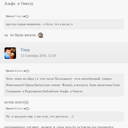
Альфа и Омега).
Цитата
Tinay
(
)
прочла старые комменты - о боги, что я несла :o
за то было весело.
Tinay
12 Сентября 2016, 12:10
Цитата
Kitten
(
)
Хотя опять же яйцо ( в том числе Пасхальное) - есть своеобразный символ
Изначальной Сферы Бытия (или семени Жизни), в котором были заключены Силы
Созидания и Разрушения (библейские Альфа и Омега).
исток всего)))
Цитата
Kitten
(
)
Ну и заходите еще, у нас есть, что прочесть... ;)
непременно загляну. может и свое что-то оставлю на прочитку