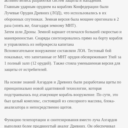
активно велись разработки систем защиты и нападения.
Главным ударным орудием на кораблях Конфедерации были
Лучевые Орудия Древних (ЛОД), что использовались в их
оборонных спутниках. Земная версия была мощнее оригинала в 2
раза (опять же, благодаря земному МНТ).
Затем шли Дроны. Земной вариант отличался большей скоростью и
маневренностью. Снаряды синтезировались прямо на борту корабля
и управлялись из нейрокресла капитана
Вспомогательное вооружение составляли ЛОА. Тестовый бой
показывал, что запитанные от МНТ орудия обезвреживают Улей за
1 полный залп (12 орудий). Также стояла уменьшенная версия для
защиты от истребителей.
На основе знаний Азгардов и Древних были разработаны щиты по
принципиально новой адаптивной технологии, которая
подстраивалась под атакующее корабль вооружение. По сути, это
был целый комплекс, состоящий из сенсорного массива, блока-
анализатора и непосредственно щитов.
Функцию телепортации и синтезирования вместо луча Азгардов
выполнял более продвинутый аналог Древних. Он обеспечивал