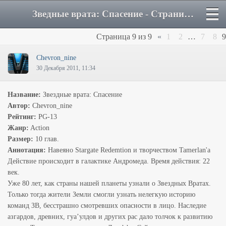
Зведные врата: Спасение - Страница 9 - Форум
Страница
9
из
9
«
1
2
…
7
8
9
Chevron_nine
30 Декабря 2011, 11:34
Название:
Звездные врата: Спасение
Автор:
Chevron_nine
Рейтинг:
PG-13
Жанр:
Action
Размер:
10 глав.
Аннотация:
Навеяно Stargate Redemtion и творчеством Tamerlan'a
Действие происходит в галактике Андромеда. Время действия: 22
век.
Уже 80 лет, как страны нашей планеты узнали о Звездных Вратах.
Только тогда жители Земли смогли узнать нелегкую историю
команд ЗВ, бесстрашно смотревших опасности в лицо. Наследие
азгардов, древних, гуа’улдов и других рас дало толчок к развитию