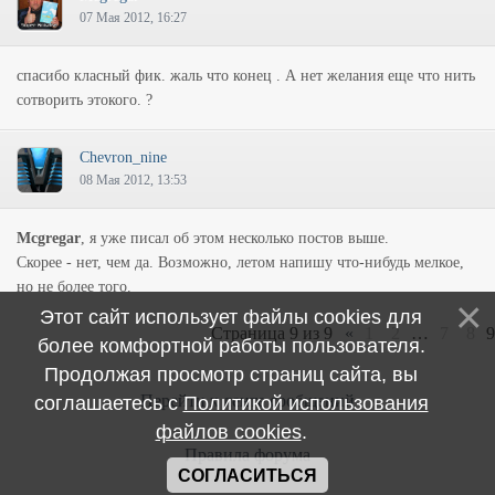
07 Мая 2012, 16:27
спасибо класный фик. жаль что конец . А нет желания еще что нить
сотворить этокого. ?
Chevron_nine
08 Мая 2012, 13:53
Mcgregar
, я уже писал об этом несколько постов выше.
Скорее - нет, чем да. Возможно, летом напишу что-нибудь мелкое,
но не более того.
Этот сайт использует файлы cookies для
Страница
9
из
9
«
1
2
…
7
8
9
более комфортной работы пользователя.
Продолжая просмотр страниц сайта, вы
Перейти к ленте сообщений
соглашаетесь с
Политикой использования
файлов cookies
.
Правила форума
СОГЛАСИТЬСЯ