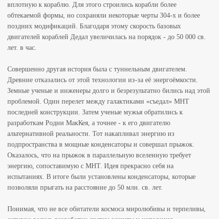
вплотную к кораблю. Для этого строились корабли более
обтекаемой формы, но сохраняли некоторые черты 304-х и более
поздних модификаций. Благодаря этому скорость базовых
двигателей кораблей Дедал увеличилась на порядок - до 50 000 св.
лет. в час.
Совершенно другая история была с туннельным двигателем.
Древние отказались от этой технологии из-за её энергоёмкости.
Земные ученые и инженеры долго и безрезультатно бились над этой
проблемой. Один перелет между галактиками «съедал» МНТ
последней конструкции. Затем ученые мужья обратились к
разработкам Родни МакКея, а точнее - к его двигателю
альтернативной реальности. Тот накапливал энергию из
подпространства в мощные конденсаторы и совершал прыжок.
Оказалось, что на прыжок в параллельную вселенную требует
энергию, сопоставимую с МНТ. Идея прекрасно себя на
испытаниях. В итоге были установлены конденсаторы, которые
позволяли прыгать на расстояние до 50 млн. св. лет.
Понимая, что не все обитатели космоса миролюбивы и терпеливы,