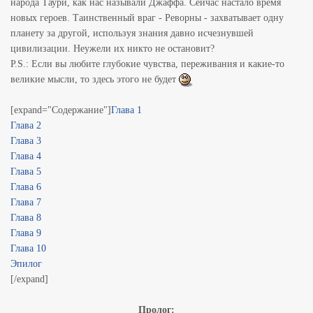
народа Таури, как нас называли Джаффа. Сейчас настало время
новых героев. Таинственный враг - Реворны - захватывает одну
планету за другой, используя знания давно исчезнувшей
цивилизации. Неужели их никто не остановит?
P.S.: Если вы любите глубокие чувства, переживания и какие-то
великие мысли, то здесь этого не будет
[expand="Содержание"]
Глава 1
Глава 2
Глава 3
Глава 4
Глава 5
Глава 6
Глава 7
Глава 8
Глава 9
Глава 10
Эпилог
[/expand]
Пролог: