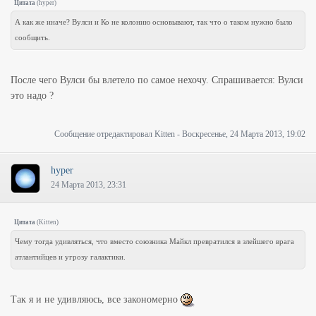
Цитата
(
hyper
)
А как же иначе? Вулси и Ко не колонию основывают, так что о таком нужно было
сообщить.
После чего Вулси бы влетело по самое нехочу. Спрашивается: Вулси
это надо ?
Сообщение отредактировал
Kitten
-
Воскресенье, 24 Марта 2013, 19:02
hyper
24 Марта 2013, 23:31
Цитата
(
Kitten
)
Чему тогда удивляться, что вместо союзника Майкл превратился в злейшего врага
атлантийцев и угрозу галактики.
Так я и не удивляюсь, все закономерно