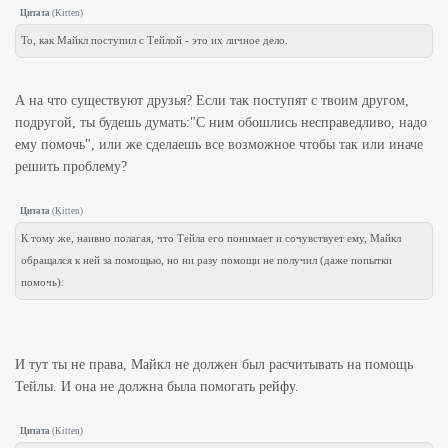
Цитата
(
Kitten
)
То, как Майкл поступил с Тейлой - это их личное дело.
А на что существуют друзья? Если так поступят с твоим другом,
подругой, ты будешь думать:"С ним обошлись несправедливо, надо
ему помочь", или же сделаешь все возможное чтобы так или иначе
решить проблему?
Цитата
(
Kitten
)
К тому же, наивно полагая, что Тейла его понимает и сочувствует ему, Майкл
обращался к ней за помощью, но ни разу помощи не получил (даже попытки
помочь).
И тут ты не права, Майкл не должен был расчитывать на помощь
Тейлы. И она не должна была помогать рейфу.
Цитата
(
Kitten
)