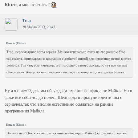
Kitten
, а мне ответить ?
Trop
28 Марта 2013, 20:43
Цитата
(
Kitten
)
Trop, пересмотрите тогда сериал (Майкла изначально взяли на его родном Улье -
так сказать, прихватили за компанию с добытой инфой для испытания ретро-вируса
Бекетта). Так что, если смотреть его историю с самого начала, то тут все как раз
обосновано. Автор же нам показала свою версию концовки данного конфликта.
Ну а я о чем?Здесь мы обсуждаем именно фанфик,а не Майкла.Но в
фике все события до полета Шеппарда в прыгуне идентичны с
сериалом,так что вполне естественно ссылаться на ранние
прегрешения Майкла.
Цитата
(
Kitten
)
Почему нет? Опять же на протяжении всейистории Майкл ( в отличие от тех же