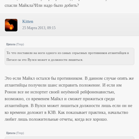
спасли Майкла?Или надо было добить?
Kitten
25 Марта 2013, 09:15
Цитата
(
Trop
)
То что поставили на ноги одного из самых серьезных противников атлантийцев в
Пегасе-за это Вулси может и должности лишиться.
Это если Майкл остался бы противником. В данном случае опять же
атлантийцы получили шанс исправить положение. И если им
Ронон все не испортит своей неуёмной рейфоненавистью,
возможно, со временем Майкл и сможет прижиться среди
атлантийцев. В Вулси может лишиться должности лишь если он не
ко времени доложит в КЗВ. Как показывает практика, начальство
любит лишь положительные отчеты, когда все хорошо.
Цитата
(
Trop
)