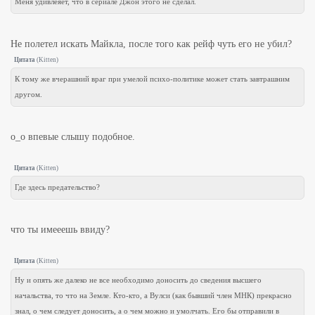
Меня удивлеяет, что в сериале Джон этого не сделал.
Не полетел искать Майкла, после того как рейф чуть его не убил?
Цитата
(
Kitten
)
К тому же вчерашний враг при умелой психо-политике может стать завтрашним
другом.
o_o впевые слышу подобное.
Цитата
(
Kitten
)
Где здесь предательство?
что ты имееешь ввиду?
Цитата
(
Kitten
)
Ну и опять же далеко не все необходимо доносить до сведения высшего
начальства, то что на Земле. Кто-кто, а Вулси (как бывший член МНК) прекрасно
знал, о чем следует доносить, а о чем можно и умолчать. Его бы отправили в