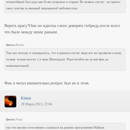
атлантийцев) был куда как более искренен и открыт. Во всяком случае - не прятал
свои чувства за внешней лицемерной любезностью.
Верить врагу?Они не идиоты слепо доверять гибриду,после всего
что было между ними раньше.
Цитата
(
Kitten
)
Так оно потому и оправдалось, что в данном случае люди все же проявили к нему
толику человечности. ( в лице Шеппарда). Перечитайте-ка лучше фик да
повнимательней.
Фик я читал внимательно,вопрос был не в этом.
Kitten
28 Марта 2013, 22:04
Цитата
(
Trop
)
так что вполне естественно ссылаться на ранние прегрешения Майкла.