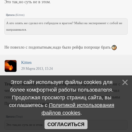
Это так,но суть не в этом.
Цитата
(
Kitten
)
А кто опять же сделал его гибридом и врагом? Майкл на эксперимент с собой не
напрашивался.
Не повезло с подопытным,надо было рейфа попроще брать
Kitten
29 Марта 2013, 15:24
Этот сайт использует файлы cookies для
Trop
, По-вашему, получается рейф Майкл вдруг ни с того - ни с
более комфортной работы пользователя.
чего наехал на алтантийцев, захватил доктора Бекетта и учинил
Продолжая просмотр страниц сайта, вы
геноцид на людских планетах и.т.п... Последуйте совету Кузьмы
Пруткова и зрите в корень.
соглашаетесь с
Политикой использования
файлов cookies
.
Цитата
(
Trop
)
СОГЛАСИТЬСЯ
Это так,но суть не в этом.