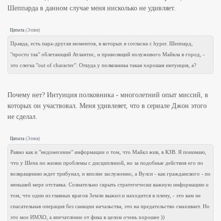
Шеппарда в данном случае меня нисколько не удивляет.
Цитата
(
Эллия
)
Правда, есть пара-другая моментов, в которых я согласна с hyper. Шеппард,
"просто так" облетающий Атлантис, и привозящий полуживого Майкла в город, -
это слегка "out of character". Откуда у полковника такая хорошая интуиция, а?
Почему нет? Интуиция полковника - многолетний опыт миссий, в
которых он участвовал. Меня удивлеяет, что в сериале Джон этого
не сделал.
Цитата
(
Эллия
)
Равно как и "недонесение" информации о том, что Майкл жив, в КЗВ. Я понимаю,
что у Шепа по жизни проблемы с дисциплиной, но за подобные действия его по
возвращению ждет трибунал, и вполне заслуженно, а Вулси - как гражданского - по
меньшей мере отставка. Сознательно скрыть стратегически важную информацию о
том, что один из главных врагов Земли выжил и находится в плену, - это вам не
спасательная операция без санкции начальства, это на предательство смахивает. Но
это мое ИМХО, а впечатление от фика в целом очень хорошее ))