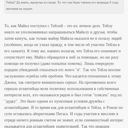
Тейла? Да никто, выскочка из глуши. То что она была членом его команды 4 года
значения не играет.
То, как Майкл поступил с Тейлой - это их личное дело. Тейлу
никто не уполномачивал напрашиваться Майклу в друзья, чтобы
затем кинуть, как только выбор Майкла оказался не в пользу людей
(особенно, когда он узнал правду, в том числе об участии Тейлы в
его захвате). К тому же, наивно полагая, что Тейла его понимает и
сочувствует ему, Майкл обращался к ней за помощью, но ни разу
помощи не получил (даже попытки помочь). Лишь очередную
порцию убеждений отказаться отс воего "я". Так что Тейла вполне
заслуженно огребла себе проблем. Что касается отношения к этому
Джона, так смотрите внимательно сериал. На протяжении всего
сериала атлантийцы вели политику использования в собственных
интересов всех, кто оказывался рядом и был готов "плясать" под их
"дудку". Это было одним из пунктиков условия дружбы с
атлантийцами. В то время как для атлантийцев и Тейла, и Ронон по
сути оставались аборигенами Пегаса. И годы участия в миссиях в
отряде ничего ровным счетом не значат, если сиюминутный интерес
оказывается для атлантийцев значительней. Так что реакция