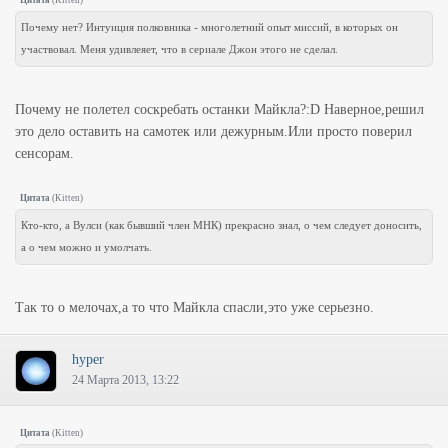
Цитата
(
Kitten
)
Почему нет? Интуиция полковника - многолетний опыт миссий, в которых он
участвовал. Меня удивлеяет, что в сериале Джон этого не сделал.
Почему не полетел соскребать останки Майкла?:D Наверное,решил
это дело оставить на самотек или дежурным.Или просто поверил
сенсорам.
Цитата
(
Kitten
)
Кто-кто, а Вулси (как бывший член МНК) прекрасно знал, о чем следует доносить,
а о чем можно и умолчать.
Так то о мелочах,а то что Майкла спасли,это уже серьезно.
hyper
24 Марта 2013, 13:22
Цитата
(
Kitten
)