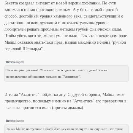
Бекетта создавал антидот от новой версии хоффанки. По сути
занимался прямо противоположным. А у бить -самый простой
способ, достойный уровня каменного века, свидетельствующий о
достаточно низком духовном и интеллектуальном уровне
любиртелей решать проблемы методом грубой физической силы.
Чтобы убить кого-то, много ума не надо.. Так что в некотором роде
Майкл оказался опять-таки прав, назвав мысленно Ронона "ручной
гориллой Шеппарда" .
Цитата
(
hyper
)
То есть принцип такой:"Мы много чего сделали плохого, давайте всех
несправедливо обиженных возьмем на "Атлантиду".
И тогда "Атлантис" пойдет ко дну. С другой стороны, Майкл имеет
преимущество, поскольку именно на "Атлантисе" его превратили в
человека против его воли (причем дважды).
Цитата
(
hyper
)
То как Майкл поступил с Тейлой Джона уже не волнует и не смущает - кто такая