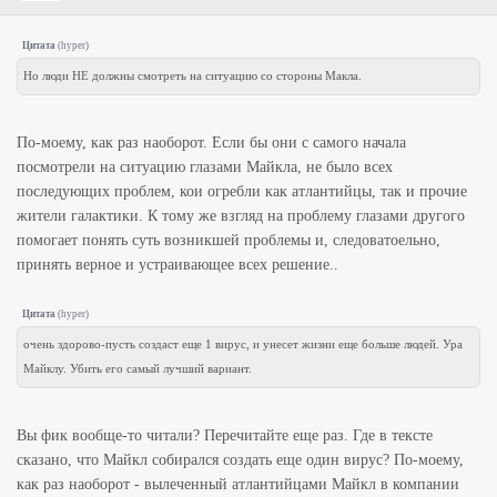
Цитата
(
hyper
)
Но люди НЕ должны смотреть на ситуацию со стороны Макла.
По-моему, как раз наоборот. Если бы они с самого начала
посмотрели на ситуацию глазами Майкла, не было всех
последующих проблем, кои огребли как атлантийцы, так и прочие
жители галактики. К тому же взгляд на проблему глазами другого
помогает понять суть возникшей проблемы и, следоватоельно,
принять верное и устраивающее всех решение..
Цитата
(
hyper
)
очень здорово-пусть создаст еще 1 вирус, и унесет жизни еще больше людей. Ура
Майклу. Убить его самый лучший вариант.
Вы фик вообще-то читали? Перечитайте еще раз. Где в тексте
сказано, что Майкл собирался создать еще один вирус? По-моему,
как раз наоборот - вылеченный атлантийцами Майкл в компании