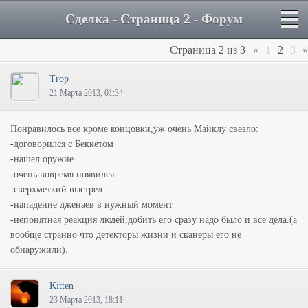
Сделка - Страница 2 - Форум
Страница
2
из
3
«
1
2
3
»
Trop
21 Марта 2013, 01:34
Понравилось все кроме концовки,уж очень Майклу свезло:
-договорился с Беккетом
-нашел оружие
-очень вовремя появился
-сверхметкий выстрел
-нападение дженаев в нужный момент
-непонятная реакция людей,добить его сразу надо было и все дела.(а
вообще странно что детекторы жизни и сканеры его не
обнаружили).
Kitten
23 Марта 2013, 18:11