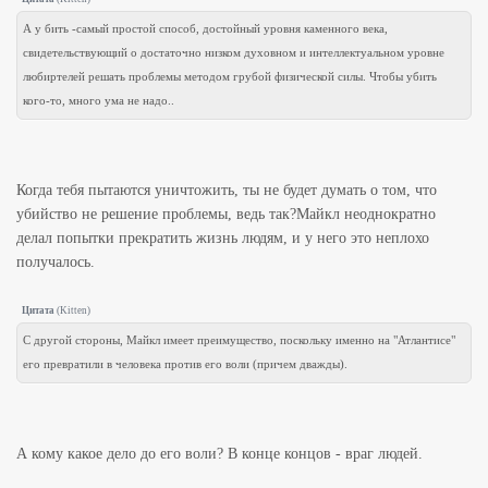
А у бить -самый простой способ, достойный уровня каменного века,
свидетельствующий о достаточно низком духовном и интеллектуальном уровне
любиртелей решать проблемы методом грубой физической силы. Чтобы убить
кого-то, много ума не надо..
Когда тебя пытаются уничтожить, ты не будет думать о том, что
убийство не решение проблемы, ведь так?Майкл неоднократно
делал попытки прекратить жизнь людям, и у него это неплохо
получалось.
Цитата
(
Kitten
)
С другой стороны, Майкл имеет преимущество, поскольку именно на "Атлантисе"
его превратили в человека против его воли (причем дважды).
А кому какое дело до его воли? В конце концов - враг людей.