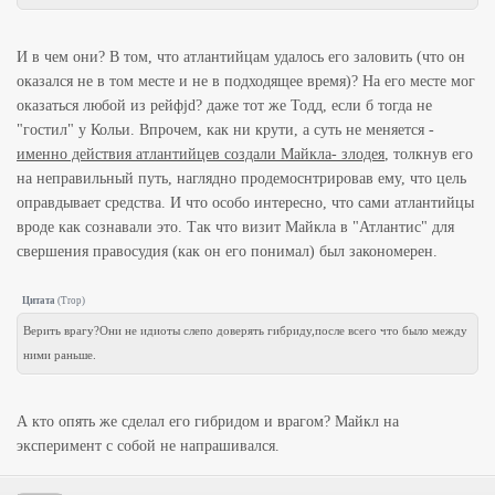
И в чем они? В том, что атлантийцам удалось его заловить (что он
оказался не в том месте и не в подходящее время)? На его месте мог
оказаться любой из рейфjd? даже тот же Тодд, если б тогда не
"гостил" у Кольи. Впрочем, как ни крути, а суть не меняется -
именно действия атлантийцев создали Майкла- злодея
, толкнув его
на неправильный путь, наглядно продемоснтрировав ему, что цель
оправдывает средства. И что особо интересно, что сами атлантийцы
вроде как сознавали это. Так что визит Майкла в "Атлантис" для
свершения правосудия (как он его понимал) был закономерен.
Цитата
(
Trop
)
Верить врагу?Они не идиоты слепо доверять гибриду,после всего что было между
ними раньше.
А кто опять же сделал его гибридом и врагом? Майкл на
эксперимент с собой не напрашивался.