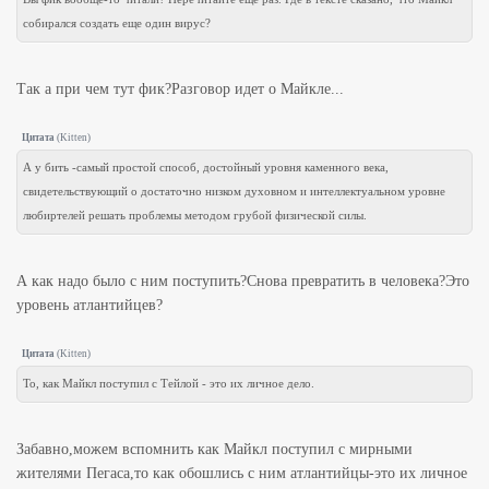
собирался создать еще один вирус?
Так а при чем тут фик?Разговор идет о Майкле...
Цитата
(
Kitten
)
А у бить -самый простой способ, достойный уровня каменного века,
свидетельствующий о достаточно низком духовном и интеллектуальном уровне
любиртелей решать проблемы методом грубой физической силы.
А как надо было с ним поступить?Снова превратить в человека?Это
уровень атлантийцев?
Цитата
(
Kitten
)
То, как Майкл поступил с Тейлой - это их личное дело.
Забавно,можем вспомнить как Майкл поступил с мирными
жителями Пегаса,то как обошлись с ним атлантийцы-это их личное