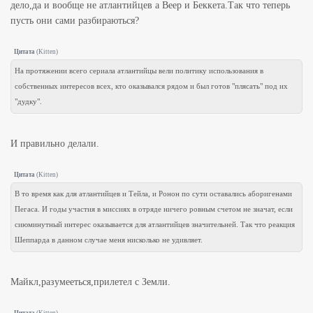
дело,да и вообще не атлантийцев а Веер и Беккета.Так что теперь
пусть они сами разбираються?
Цитата
(
Kitten
)
На протяжении всего сериала атлантийцы вели политику использования в
собственных интересов всех, кто оказывался рядом и был готов "плясать" под их
"дудку".
И правильно делали.
Цитата
(
Kitten
)
В то время как для атлантийцев и Тейла, и Ронон по сути оставались аборигенами
Пегаса. И годы участия в миссиях в отряде ничего ровным счетом не значат, если
сиюминутный интерес оказывается для атлантийцев значительней. Так что реакция
Шеппарда в данном случае меня нисколько не удивляет.
Майкл,разумееться,прилетел с Земли.