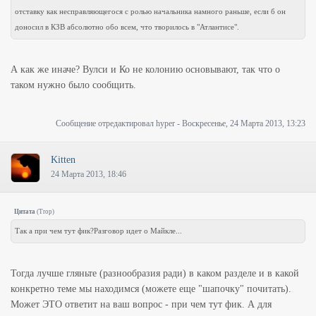
отставку как несправляющегося с ролью начальника намного раньше, если б он
доносил в КЗВ абсолютно обо всем, что творилось в "Атлантисе".
А как же иначе? Вулси и Ко не колонию основывают, так что о
таком нужно было сообщить.
Сообщение отредактировал
hyper
-
Воскресенье, 24 Марта 2013, 13:23
Kitten
24 Марта 2013, 18:46
Цитата
(
Trop
)
Так а при чем тут фик?Разговор идет о Майкле...
Тогда лучше гляньте (разнообразия ради) в каком разделе и в какой
конкретно теме мы находимся (можете еще "шапочку" почитать).
Может ЭТО ответит на ваш вопрос - при чем тут фик. А для