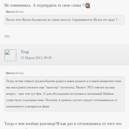
Не сомневаюсь. А подтердить те свои слова ?
Цитата
(
Kitten
)
После чего Вулси бы влетело по самое нехочу. Спрашивается: Вулси это надо ?
???
Trop
25 Марта 2013, 00:39
Цитата
(
Kitten
)
Тогда лучше гляньте (разнообразия ради) в каком разделе и в какой конкретно теме
мы находимся (можете еще "шапочку" почитать). Может ЭТО ответит на ваш
вопрос - при чем тут фик. А для обсуждения поступков и мотиваций Майкла
существует отдельная тема. Поэтому в данном случае следует отталкиваться от
изложенного в конкретом фике.
Тогда о чем вообще разговор?Я как раз и отталкиваюсь от того что