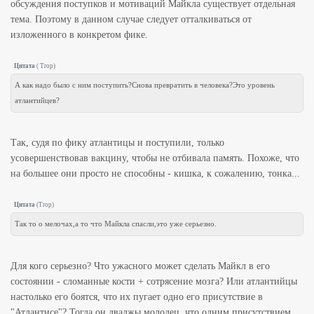
обсуждения поступков и мотиваций Майкла существует отдельная
тема. Поэтому в данном случае следует отталкиваться от
изложенного в конкретом фике.
Цитата
(
Trop
)
А как надо было с ним поступить?Снова превратить в человека?Это уровень
атлантийцев?
Так, судя по фику атлантицы и поступили, только
усовершенствовав вакцину, чтобы не отбивала память. Похоже, что
на большее они просто не способны - кишка, к сожалению, тонка...
Цитата
(
Trop
)
Так то о мелочах,а то что Майкла спасли,это уже серьезно.
Для кого серьезно? Что ужасного может сделать Майкл в его
состоянии - сломанные кости + сотрясение мозга? Или атлантийцы
настолько его боятся, что их пугает одно его присутствие в
"Атлантисе"? Тогда он дваджы молодец, что одним присутствием