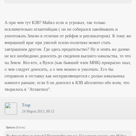
А при чем тут КЗВ? Майкл если и угрожал, так только
исключительно атлантийцам ( он не собирался завоёвывать и
уничтожать Землю в отличие от рейфов и репликаторов). К тому же
вчерашний враг при умелой психо-политике может стать
завтрашним другом. Где здесь предательство? Ну и опять же далеко
не все необходимо доносить до сведения высшего начальства, то что
на Земле. Кто-кто, а Вулси (как бывший член МНК) прекрасно знал,
о чем следует доносить, а о чем можно и умолчать. Его бы
отправили в отставку как несправляющегося с ролью начальника
намного раньше, если б он доносил в КЗВ абсолютно обо всем, что
творилось в "Атлантисе".
Trop
24 Марта 2013, 00:15
Цитата
(
Kitten
)
Вы фик вообще-то читали? Перечитайте еще раз. Где в тексте сказано, что Майкл