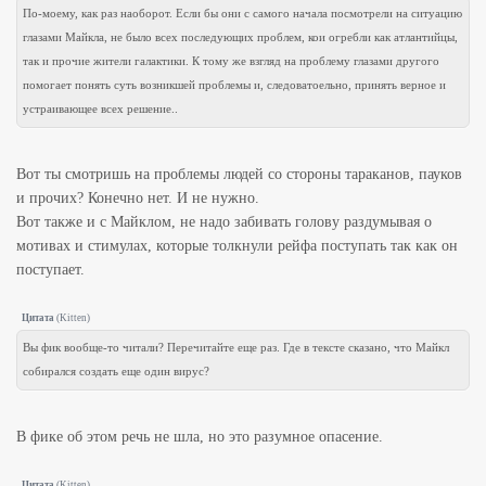
По-моему, как раз наоборот. Если бы они с самого начала посмотрели на ситуацию
глазами Майкла, не было всех последующих проблем, кои огребли как атлантийцы,
так и прочие жители галактики. К тому же взгляд на проблему глазами другого
помогает понять суть возникшей проблемы и, следоватоельно, принять верное и
устраивающее всех решение..
Вот ты смотришь на проблемы людей со стороны тараканов, пауков
и прочих? Конечно нет. И не нужно.
Вот также и с Майклом, не надо забивать голову раздумывая о
мотивах и стимулах, которые толкнули рейфа поступать так как он
поступает.
Цитата
(
Kitten
)
Вы фик вообще-то читали? Перечитайте еще раз. Где в тексте сказано, что Майкл
собирался создать еще один вирус?
В фике об этом речь не шла, но это разумное опасение.
Цитата
(
Kitten
)