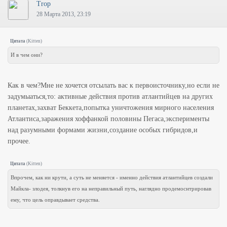
Trop
28 Марта 2013, 23:19
Цитата
(
Kitten
)
И в чем они?
Как в чем?Мне не хочется отсылать вас к первоисточнику,но если не
задумыаться,то: активные действия против атлантийцев на других
планетах,захват Беккета,попытка уничтожения мирного населения
Атлантиса,заражения хоффанкой половины Пегаса,эксперименты
над разумными формами жизни,создание особых гибридов,и
прочее.
Цитата
(
Kitten
)
Впрочем, как ни крути, а суть не меняется - именно действия атлантийцев создали
Майкла- злодея, толкнув его на неправильный путь, наглядно продемоснтрировав
ему, что цель оправдывает средства.