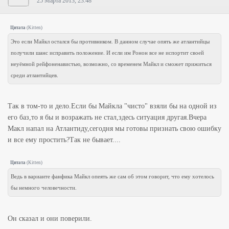
25 Марта 2013, 23:48
Цитата
(
Kitten
)
Это если Майкл остался бы противником. В данном случае опять же атлантийцы
получили шанс исправить положение. И если им Ронон все не испортит своей
неуёмной рейфоненавистью, возможно, со временем Майкл и сможет прижиться
среди атлантийцев.
Так в том-то и дело.Если бы Майкла "чисто" взяли бы на одной из
его баз,то я бы и возражать не стал,здесь ситуация другая.Вчера
Макл напал на Атлантиду,сегодня мы готовы признать свою ошибку
и все ему простить?Так не бывает....
Цитата
(
Kitten
)
Ведь в варианте фанфика Майкл опеять же сам об этом говорит, что ему хотелось
бы немного человечности.
Он сказал и они поверили.