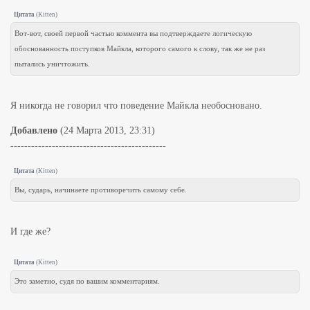
Цитата
(
Kitten
)
Вот-вот, своей первой частью коммента вы подтверждаете логическую
обоснованность поступков Майкла, которого самого к слову, так же не раз
пытались уничтожить.
Я никогда не говорил что поведение Майкла необосновано.
Добавлено
(24 Марта 2013, 23:31)
---------------------------------------------
Цитата
(
Kitten
)
Вы, сударь, начинаете противоречить самому себе.
И где же?
Цитата
(
Kitten
)
Это заметно, судя по вашим комментариям.