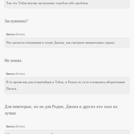
Так что Тейла вполне заслуженно огребла себе проблем.
Заслуженно?
Цитата
(
Kitten
)
Что касается отношения к этому Джона, так смотрите внимательно сериал.
Не понял.
Цитата
(
Kitten
)
В то время как для атлантийцев и Тейла, и Ронон по сути оставались аборигенами
Пегаса.
Для некоторых, но не для Родни, Джона и других кто знал их
лучше.
Цитата
(
Kitten
)