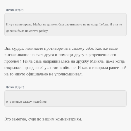
Цитата
(
hyper
)
И тут ты не права, Майкл не должен был расчитывать на помощь Тейлы. И она не
должна была помогать рейфу.
Вы, сударь, начинаете противоречить самому себе. Как же ваше
высказывание на счет друга и помощи другу в разрешение его
проблем? Тейла сама напрашивалась на дружбу Майкла, даже когда
открылась правда о её участии в обмане. И как я говорила ранее - её
на то никто официально не уполномачивал.
Цитата
(
hyper
)
o_o впевые слышу подобное.
Это заметно, судя по вашим комментариям.