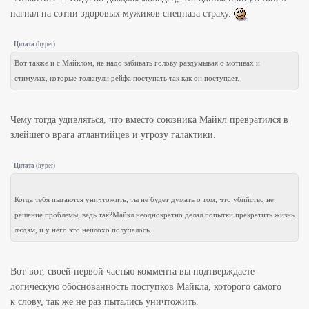
нагнал на сотни здоровых мужиков спецназа страху.
Цитата
(
hyper
)
Вот также и с Майклом, не надо забивать голову раздумывая о мотивах и
стимулах, которые толкнули рейфа поступать так как он поступает.
Чему тогда удивляться, что вместо союзника Майкл превратился в
злейшего врага атлантийцев и угрозу галактики.
Цитата
(
hyper
)
Когда тебя пытаются уничтожить, ты не будет думать о том, что убийство не
решение проблемы, ведь так?Майкл неоднократно делал попытки прекратить жизнь
людям, и у него это неплохо получалось.
Вот-вот, своей первой частью коммента вы подтверждаете
логическую обоснованность поступков Майкла, которого самого
к слову, так же не раз пытались уничтожить.