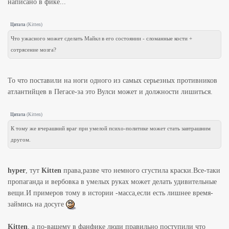
написано в фике...
Цитата
(
Kitten
)
Что ужасного может сделать Майкл в его состоянии - сломанные кости +
сотрясение мозга?
То что поставили на ноги одного из самых серьезных противников
атлантийцев в Пегасе-за это Вулси может и должности лишиться.
Цитата
(
Kitten
)
К тому же вчерашний враг при умелой психо-политике может стать завтрашним
другом.
hyper
, тут
Kitten
права,разве что немного сгустила краски.Все-таки
пропаганда и вербовка в умелых руках может делать удивительные
вещи.И примеров тому в истории -масса,если есть лишнее время-
займись на досуге
Kitten
, а по-вашему в фанфике люди правильно поступили что