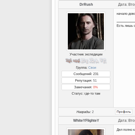
DrRush
Дата: Вто
начало дов
Есть лишь 
Участник экспедиции
Группа:
Свои
Сообщений: 231
Репутация:
51
Замечания:
0%
Статус:
где-то там
Награды:
2
WhiteYFlighteY
Дата: Вто
Дел полно к