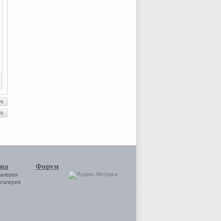
иа
Форум
галерея
огалерея