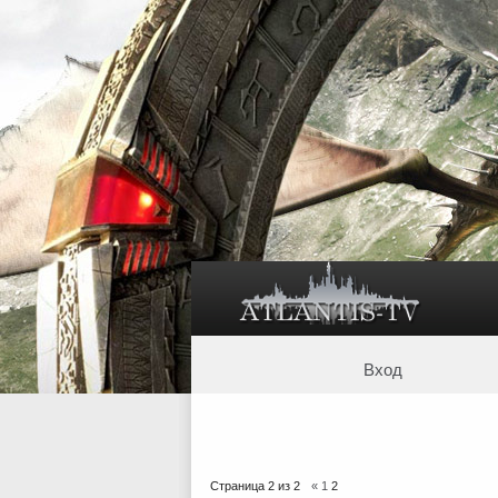
Вход
Страница
2
из
2
«
1
2