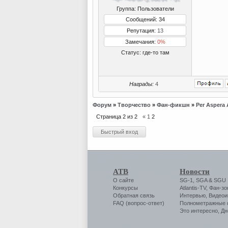
Группа: Пользователи
Сообщений: 34
Репутация:
13
Замечания:
0%
Статус:
где-то там
Награды:
4
Форум
»
Творчество
»
Фан-фикшн
»
Per Aspera 
Страница
2
из
2
«
1
2
АТВ
Новости
О сайте
SG-1
,
SGA
&
SGU
Конкурсы
Atlantis-TV
,
Фан-зо
Обратная связь
Интервью
,
Видеои
FAQ (вопрос-ответ)
Полнометражные
Это интересно
,
Дн