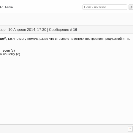
Ad Astra
верг, 10 Апреля 2014, 17:30 | Сообщение #
16
hteY
, так что могу помочь разве что в плане стилистики построения предложний и.т.п.
 тесен (с)
по-нашему (с)