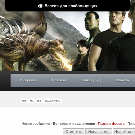
Версия для слабовидящих
О сериале
Новости
Эпизод Гид
Скачать
RSS
PDA
НиС
Stargate FANDOM
Новые сообщения
·
Вопросы и предложения
·
Правила форума
·
Поис