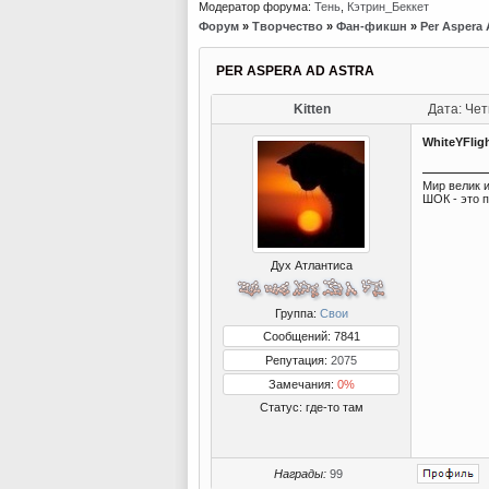
Модератор форума:
Тень
,
Кэтрин_Беккет
Форум
»
Творчество
»
Фан-фикшн
»
Per Aspera 
PER ASPERA AD ASTRA
Kitten
Дата: Чет
WhiteYFlig
Мир велик и
ШОК - это 
Дух Атлантиса
Группа:
Свои
Сообщений: 7841
Репутация:
2075
Замечания:
0%
Статус:
где-то там
Награды:
99