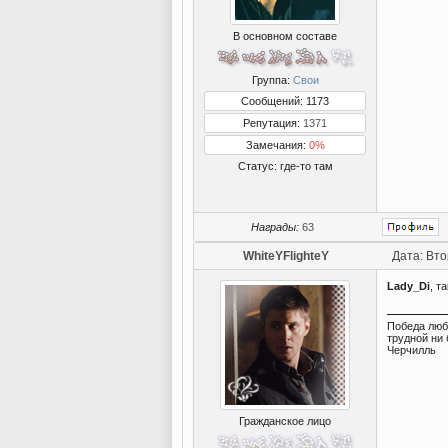
В основном составе
Группа:
Свои
Сообщений: 1173
Репутация:
1371
Замечания:
0%
Статус:
где-то там
Награды:
63
WhiteYFlighteY
Дата: Вто
Lady_Di
, т
Победа люб
трудной ни 
Черчилль
Гражданское лицо