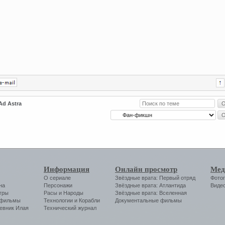
Ad Astra
Информация
Онлайн просмотр
Мед
О сериале
Звёздные врата: Первый отряд
Фото
на
Персонажи
Звёздные врата: Атлантида
Виде
гры
Расы и Народы
Звёздные врата: Вселенная
 фильмы
Технологии
и
Корабли
Документальные фильмы
евник Илая
Технический журнал