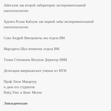
Забегалов зав второй лаборатории экспериментальной
нанотехнологии
Хрумта Ролан Кабзуев зав первой лабы экспериментальной
нанотехнологии
Сова Андрей Виктровичь зва отдела ВМ
Маргарита Шал мтеметик отдела ВМ
Тихон Степанычь Везунов Деректор НИИ
Делегация американских ученых из МТИ
Проф Лион Макартур
и двое его студентов
Вэйд Улис и Кинг Мелон
Эпизодические