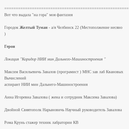
======================================================
Вот что выдала "на гора" моя фантазия
Городок
Желтый Туман
- а/я Челбинск 22 (Местополжение несяно
)
Герои
Локация "Коридор НИИ мин Дальнего-Машиностроения "
Максим Васильевичь Завалов (програмист ) МНС зав лаб Квановых
Вычислений
аспирант НИИ мин Дальнего-Машиностроения
Анна Игоревна Завалова ( жена и сотрудник Максима Завалова)
Двойной Свяятополк Нарыновичь Научный руководитель Завалова
Рома Крунь стажер техник лабратории КВ