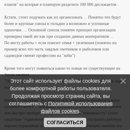
кланов" на которые я планирую разделить 100 000 дислокантов .
Кстати, стоит подумать как их организовать ... Понятно что будут
более и крупные союзы и гильдии а возможно и успешные
одиночки .... Основной список понятен принцип организации
примерно такой же как при создании дачных кооперативов ...
По месту работы + если повезет семья + увлечения (понятно на
пример ясно что часть заядлых охотников и рыболовов или
садоводов сменят профессию на "хоби")
Кроме того могут появиться какие-то новые не существующие на
Земле занятия ....
Этот сайт использует файлы cookies для
"Поющие рыбам" или "Пути проводчик" "Читатели стен" или еще
что-то
более комфортной работы пользователя.
Продолжая просмотр страниц сайта, вы
Насчет "усмирения" все просто чуть тормознуть активность коры
соглашаетесь с
Политикой использования
головного мозга .. Чем выше интеллект и объем активной памяти
файлов cookies
.
тем быстрее пройдет ступор и повышенная "вменяемость" (тоже
следствие "торможения" люди должны быстро построить рабочую
СОГЛАСИТЬСЯ
версию управления обществом ) . Что до критических ошибок это