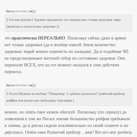
Цитата
Sovetskiy
(
)
2 Состав группы ( Заранее предлагаю что перенеслись только здоровые люди
(включая и психическое здоровье ))
это
практически НЕРЕАЛЬНО
. Поскольку сейчас даже в армии
нет только здоровых (да и вообще навсей Земле количество
здоровых людей можно перечесть по пальцам). Да и подобные ЧП
не предусматривают жетский отбор по состоянию здоровья. Они
переносят ВСЕХ, кто на тот момент оказался в зоне действия
переноса.
Цитата
Sovetskiy
(
)
5 Гости (Нужны ли вообще ? Например "с орбиты грохнулся" разбитый крейсер
рейфов или репов или свободных торговцев )
можно, но опять-таки нужен обоснуй. Поскольку (по сериалу) до
появления в том же Пегасе землян большинство рейфов пребывали
в спячке, да и реплы сидели исключительно на своей планете и не
дергались. Опять-таки Развитый крейсер ...кем? Кто его мог разбить