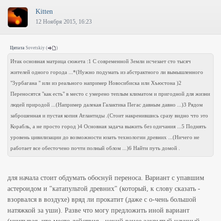
Kitten
12 Ноября 2015, 16:23
Цитата
Sovetskiy
(
)
Итак основная матрица сюжета :1 С современной Земли исчезает сто тысяч
жителей одного города ...*(Нужно подумать из абстрактного ли вымышленного
"Зурбагана " или из реального например Новосибиска или Хъюстона )2
Переносятся "как есть" в место с умерено теплым климатом и пригодной для жизни
людей природой ...(Например далекая Галактика Пегас давным давно ...)3 Рядом
заброшенная и пустая копия Атлантиды .(Стоит накренившись сразу видно что это
Корабль, а не просто город )4 Основная задача выжить без одичания ...5 Поднять
уровень цивилизации до возможности юзать технологии древних ...(Ничего не
работает все обесточено почти полный облом ...)6 Найти путь домой .
для начала стоит обдумать обоснуй переноса. Вариант с упавшим
астероидом и "катапультой древних" (который, к слову сказать -
взорвался в воздухе) вряд ли прокатит (даже с о-чень большой
натяжкой за уши). Разве что могу предложить иной вариант