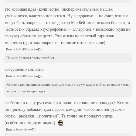
это хорошая идея (количество "экспериментальных мышек"
уменьшится, качество повысится. Ну а здоровье ... не факт, что все
могут быть здоровы. Тот же доктор МакКей имел немало болячек, в
частности- страдал каустрофобией + аллергией + возможно (судя по
фигуре) обменом веществ. Это ж вам не элитный гарнизон
морпехов (да и там здоровье - понятие относительное).
Цитата
StalkeRPrizraK
(
)
По мне, большая часть погибнет.
совершенно согласна.
Цитата
StalkeRPrizraK
(
)
Хотите развитие цивилизации, закиньте туда тогда уж какую нибудь военную часть,
эти уж точно не пропадут..
особенно в нашу русскую ( уж наши то точно не пропадут). Кстати,
по приколу добавьте туда персов комедии "особенностей русской
охоты...рыбалки ...политики". Те точно не пропадут нигде
(особенно с ящиком водки).
Цитата
Sovetskiy
(
)