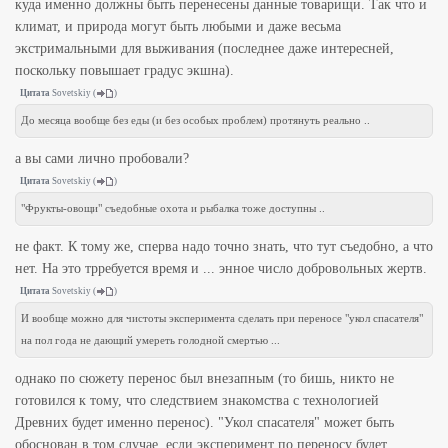
куда именно должны быть перенесены данные товарищи. Так что и
климат, и природа могут быть любыми и даже весьма
экстримальными для выживания (последнее даже интересней,
поскольку повышает градус экшна).
Цитата
Sovetskiy
(
)
До месяца вообще без еды (и без особых проблем) протянуть реально ..
а вы сами лично пробовали?
Цитата
Sovetskiy
(
)
"Фрукты-овощи" съедобные охота и рыбалка тоже доступны ..
не факт. К тому же, сперва надо точно знать, что тут съедобно, а что
нет. На это трребуется время и ... энное число добровольных жертв.
Цитата
Sovetskiy
(
)
И вообще можно для чистоты эксперимента сделать при переносе "укол спасателя"
на пол года не дающий умереть голодной смертью ...
однако по сюжету перенос был внезапным (то бишь, никто не
готовился к тому, что следствием знакомства с технологией
Древних будет именно перенос). "Укол спасателя" может быть
обоснован в том случае, если эксперимент по переносу будет