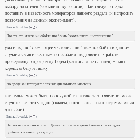
выбору читателей (большинству голосов). Вам следует сперва
поставить в известность модераторов данного раздела (и испросить
позволения на данный эксперимент).
Цитата
Sovetskiy
(
)
Просто это мысля как обойти проблемы "хромающего чистописания "
увы и ах, но "хромающее чистописание" можно обойти в данном
случае дваумя известными способами: подключить к работе
проверяющую программу Ворда (хотя она и не панацея) + найти
хорошую бету и гамму.
Цитата
Sovetskiy
(
)
Но вроде как катапульт опознала дислокантов как своих ...
катапульта может быть, но в чужой галактике за тысячелетия могло
случится все что угодно (скажем, опознавательная программа могла
дать сбой).
Цитата
Sovetskiy
(
)
Насчет психологии толпы ... Думаю что первое время большая часть будет
прибывать в явной прострации ...