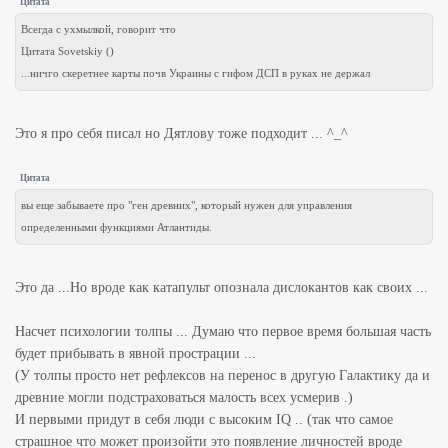
Цитата
Всегда с ухмылкой, говорит что
Цитата Sovetskiy ()
...ничго скеретнее карты почв Украины с гифом ДСП в руках не держал
Это я про себя писал но Дятлову тоже подходит ... ^_^
Цитата
вы еще забываете про "ген древних", который нужен для управления
определенными функциями Атлантиды.
Это да ...Но вроде как катапульт опознала дислокантов как своих ...
Насчет психологии толпы ... Думаю что первое время большая часть
будет прибывать в явной прострации ...
(У толпы просто нет рефлексов на перенос в другую Галактику да и
древние могли подстраховаться малость всех усмерив .)
И первыми придут в себя люди с высоким IQ .. (так что самое
страшное что может произойти это появление личностей вроде