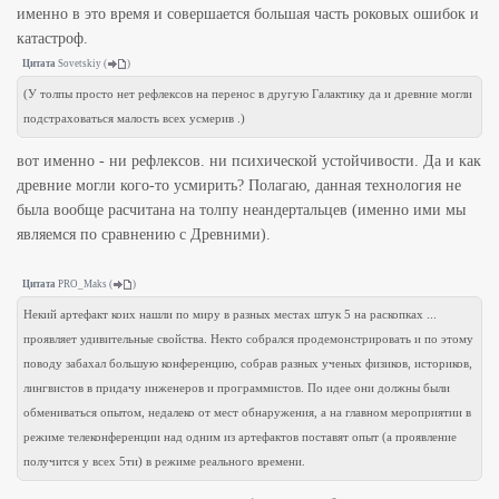
именно в это время и совершается большая часть роковых ошибок и
катастроф.
Цитата
Sovetskiy
(
)
(У толпы просто нет рефлексов на перенос в другую Галактику да и древние могли
подстраховаться малость всех усмерив .)
вот именно - ни рефлексов. ни психической устойчивости. Да и как
древние могли кого-то усмирить? Полагаю, данная технология не
была вообще расчитана на толпу неандертальцев (именно ими мы
являемся по сравнению с Древними).
Цитата
PRO_Maks
(
)
Некий артефакт коих нашли по миру в разных местах штук 5 на раскопках ...
проявляет удивительные свойства. Некто собрался продемонстрировать и по этому
поводу забахал большую конференцию, собрав разных ученых физиков, историков,
лингвистов в придачу инженеров и программистов. По идее они должны были
обмениваться опытом, недалеко от мест обнаружения, а на главном мероприятии в
режиме телеконференции над одним из артефактов поставят опыт (а проявление
получится у всех 5ти) в режиме реального времени.