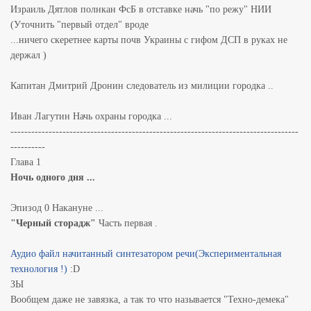
Израиль Дятлов полнкан ФсБ в отставке начь "по режу" НИИ
(Уточнить "первый отдел" вроде
...ничего скеретнее карты почв Украины с гифом ДСП в руках не
держал )
Капитан Дмитрий Дронин следователь из милиции городка ..
Иван Лагутин Начь охраны городка ...
-----------------------------------------------------------------------------------
----------
Глава 1
Ночь одного дня ...
Эпизод 0 Накануне ...
"Черный сторадж"
Часть первая .
Аудио файл начитанный синтезатором речи(Экспериментальная
технология !)
:D
ЗЫ
Вообщем даже не завязка, а так то что называется "Техно-демека"