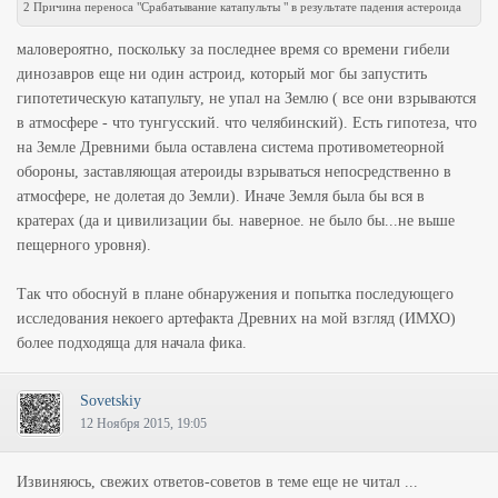
2 Причина переноса "Срабатывание катапульты " в результате падения астероида
маловероятно, поскольку за последнее время со времени гибели
динозавров еще ни один астроид, который мог бы запустить
гипотетическую катапульту, не упал на Землю ( все они взрываются
в атмосфере - что тунгусский. что челябинский). Есть гипотеза, что
на Земле Древними была оставлена система противометеорной
обороны, заставляющая атероиды взрываться непосредственно в
атмосфере, не долетая до Земли). Иначе Земля была бы вся в
кратерах (да и цивилизации бы. наверное. не было бы...не выше
пещерного уровня).
Так что обоснуй в плане обнаружения и попытка последующего
исследования некоего артефакта Древних на мой взгляд (ИМХО)
более подходяща для начала фика.
Sovetskiy
12 Ноября 2015, 19:05
Извиняюсь, свежих ответов-советов в теме еще не читал ...