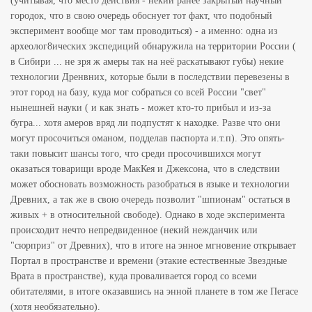
(учитывая, что место действия - некий ранее закрытый научный
городок, что в свою очередь обоснует тот факт, что подобный
эксперимент вообще мог там проводиться) - а именно: одна из
археолог8ических экспедиций обнаружила на территории России (
в Сибири ... не зря ж амеры так на неё раскатывают губы) некие
технологии Дренвних, которые были в последствии перевезены в
этот город на базу, куда мог собраться со всей России "свет"
нынешней науки ( и как знать - может кто-то прибыл и из-за
бугра... хотя амеров вряд ли подпустят к находке. Разве что они
могут просочиться оманом, подделав паспорта и.т.п). Это опять-
таки повысит шансы того, что среди просочившихся могут
оказаться товарищи вроде МакКея и Джексона, что в следствии
может обосновать возможность разобраться в языке и технологии
Древних, а так же в свою очередь позволит "шпионам" остаться в
живых + в относительной свободе). Однако в ходе эксперимента
происходит нечто непредвиденное (некий нежданчик или
"сюрприз" от Древних), что в итоге на энное мгновение открывает
Портал в пространстве и времени (этакие естественные Звездные
Врата в пространстве), куда проваливается город со всеми
обитателями, в итоге оказавшись на энной планете в том же Пегасе
(хотя необязательно).