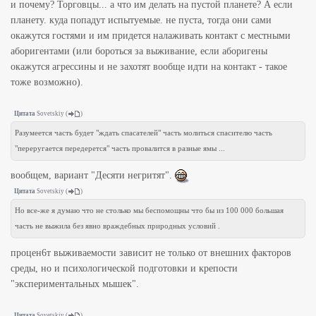
и почему? Торговцы... а что им делать на пустой планете? А если
планету. куда попадут испытуемые. не пуста, тогда они сами
окажутся гостями и им придется налаживать контакт с местными
аборигентами (или бороться за выживание, если аборигены
окажутся агрессины и не захотят вообще идти на контакт - такое
тоже возможно).
Цитата
Sovetskiy
(
)
Разумеется часть будет "ждать спасателей" часть молиться спасителю часть
"переругается передерется" часть провалится в разные ямы ...
вообщем, вариант "Десяти негритят".
Цитата
Sovetskiy
(
)
Но все-же я думаю что не столько мы беспомощны что бы из 100 000 большая
часть не выжила без явно враждебных природных условий .
процен6т выживаемости зависит не только от внешних факторов
среды, но и психологической подготовки и крепости
"экспериментальных мышек".
Цитата
Sovetskiy
(
)