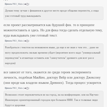
Цитата
PRO_Maks
(
)
Думаю тему лучше с фикшенов в другое место вроде общалки перенести, а сюда
уже готовый труд выкладывать
если проект рассматривается как будуший фик. то в принципе
можнотоставить и здесь. Но для фика тогда сделать отдельную тему,
куда выкладывать уже готовый текст.
Цитата
PRO_Maks
(
)
Разобраться с текстом на незнакомом языке, да еще и не зная о чем это... даже не
могу предположить сколько времени уйдет (вероятнее всего надо "универсальный
переводчик" в атлантиде оставить или "самоучитель" древнего для всег раз и
народов)
все зависит от того, окажется ли среди героев эксперимента
личность, подобная МакКею, доктору Вейр или доктору Джексону
(они вроде как владели языком Древних). Тогда процесс ускорится.
Цитата
PRO_Maks
(
)
Возможно стоит переключиться не на город, на на конференцию. или на Научно-
Инженерно ориентированный городок при большом НИИ. Так и толковые люди
будут и здоровые