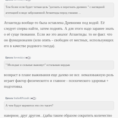
Тем более если будет четкая цель "догнать и перегнать древних " с наглядной
агитацией в виде заброшенной Атлантиды перед глазами ...
Атлантида вообще-то была оставлена Древними под водой. Её
следует сперва найти, затем поднять. А для этого надо заранее знать
о её суще твовании. Если же это аналог Атлантиды. то не факт. что
он функционален (или опять - свободен от местных, использующих
его в качестве родового гнезда).
Цитата
Sovetskiy
(
)
" Молодые и сильные выживут" остальным кирдык
возвраст в плане выживания еще далеко не все. немаловажную роль
играет фактор физическотго и главное - психического здоровья +
подготовка.
Цитата
StalkeRPrizraK
(
)
А чем будут кормится эти сто тысяч?
наверное, друг другом...(дабы таким образом сократить количество