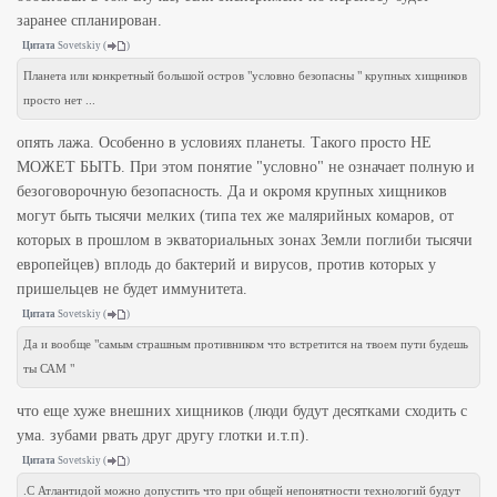
заранее спланирован.
Цитата
Sovetskiy
(
)
Планета или конкретный большой остров "условно безопасны " крупных хищников
просто нет ...
опять лажа. Особенно в условиях планеты. Такого просто НЕ
МОЖЕТ БЫТЬ. При этом понятие "условно" не означает полную и
безоговорочную безопасность. Да и окромя крупных хищников
могут быть тысячи мелких (типа тех же малярийных комаров, от
которых в прошлом в экваториальных зонах Земли поглиби тысячи
европейцев) вплодь до бактерий и вирусов, против которых у
пришельцев не будет иммунитета.
Цитата
Sovetskiy
(
)
Да и вообще "самым страшным противником что встретится на твоем пути будешь
ты САМ "
что еще хуже внешних хищников (люди будут десятками сходить с
ума. зубами рвать друг другу глотки и.т.п).
Цитата
Sovetskiy
(
)
.С Атлантидой можно допустить что при общей непонятности технологий будут