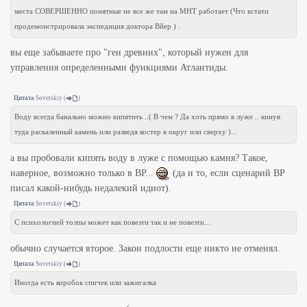
места СОВЕРШЕННО понятные не все же там на МНТ работает (Что кстати
продемонстрировала экспедиция доктора Вйер ) .
вы еще забываете про "ген древних", который нужен для
управления определенными функциями Атлантиды.
Цитата
Sovetskiy
(
)
Воду всегда банально можно кипятить ..( В чем ? Да хоть прямо в луже .. кинув
туда раскаленный камень или разведя костер в округ или сверху )...
а вы пробовали кипять воду в луже с помощью камня? Такое,
наверное, возможно только в ВР...
(да и то, если сценарий ВР
писал какой-нибудь недалекий идиот).
Цитата
Sovetskiy
(
)
С психологией толпы может как повезти так и не повезти...
обычно случается второе. Закон подлости еще никто не отменял.
Цитата
Sovetskiy
(
)
Иногда есть коробок спичек или зажигалка