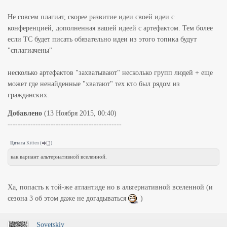
Не совсем плагиат, скорее развитие идеи своей идеи с
конференцией, дополненная вашей идеей с артефактом. Тем более
если ТС будет писать обязательно идеи из этого топика будут
"сплагиачены"
несколько артефактов "захватывают" несколько групп людей + еще
может где ненайденные "хватают" тех кто был рядом из
гражданских.
Добавлено
(13 Ноября 2015, 00:40)
---------------------------------------------
Цитата
Kitten
(
)
как вариант альтернативной вселенной.
Ха, попасть к той-же атлантиде но в альтернативной вселенной (и
сезона 3 об этом даже не догадываться
)
Sovetskiy