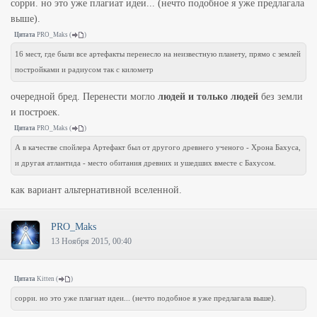
сорри. но это уже плагиат идеи... (нечто подобное я уже предлагала
выше).
Цитата
PRO_Maks
(
)
16 мест, где были все артефакты перенесло на неизвестную планету, прямо с землей
постройками и радиусом так с километр
очередной бред. Перенести могло
людей и только людей
без земли
и построек.
Цитата
PRO_Maks
(
)
А в качестве спойлера Артефакт был от другого древнего ученого - Хрона Бахуса,
и другая атлантида - место обитания древних и ушедших вместе с Бахусом.
как вариант альтернативной вселенной.
PRO_Maks
13 Ноября 2015, 00:40
Цитата
Kitten
(
)
сорри. но это уже плагиат идеи... (нечто подобное я уже предлагала выше).