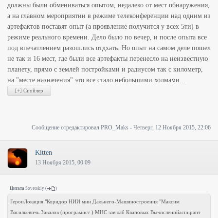
должны были обмениваться опытом, недалеко от мест обнаружения,
а на главном мероприятии в режиме телеконференции над одним из
артефактов поставят опыт (а проявление получится у всех 5ти) в
режиме реального времени. Дело было по вечер, и после опыта все
под впечатлением разошлись отдхать. Но опыт на самом деле пошел
не так и 16 мест, где были все артефакты перенесло на неизвестную
планету, прямо с землей постройками и радиусом так с километр,
на "месте назначения" это все стало небольшими холмами...
Сообщение отредактировал
PRO_Maks
-
Четверг, 12 Ноября 2015, 22:06
Kitten
13 Ноября 2015, 00:09
Цитата
Sovetskiy
(
)
ГероиЛокация "Коридор НИИ мин Дальнего-Машиностроения "Максим
Васильевичь Завалов (програмист ) МНС зав лаб Квановых Вычисленийаспирант