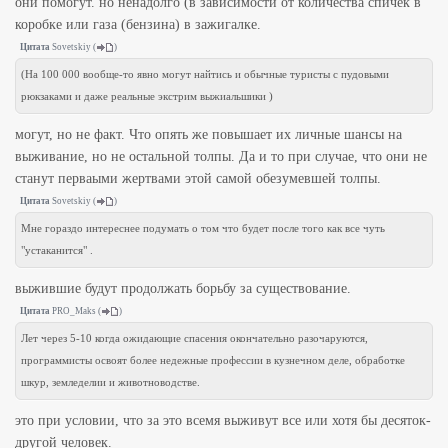
они помогут. но ненадолго (в зависимости от количества спичек в
коробке или газа (бензина) в зажигалке.
Цитата
Sovetskiy
(
)
(На 100 000 вообще-то явно могут найтись и обычные туристы с пудовыми
рюкзаками и даже реальные экстрим выжиальшики )
могут, но не факт. Что опять же повышает их личные шансы на
выживание, но не остальной толпы. Да и то при случае, что они не
станут перваыми жертвами этой самой обезумевшей толпы.
Цитата
Sovetskiy
(
)
Мне гораздо интереснее подумать о том что будет после того как все чуть
"устаканится" .
выжившие будут продолжать борьбу за существование.
Цитата
PRO_Maks
(
)
Лет через 5-10 когда ожидающие спасения окончательно разочаруются,
программисты освоят более недежные профессии в кузнечном деле, обработке
шкур, земледелии и животноводстве.
это при условии, что за это всемя выживут все или хотя бы десяток-
другой человек.