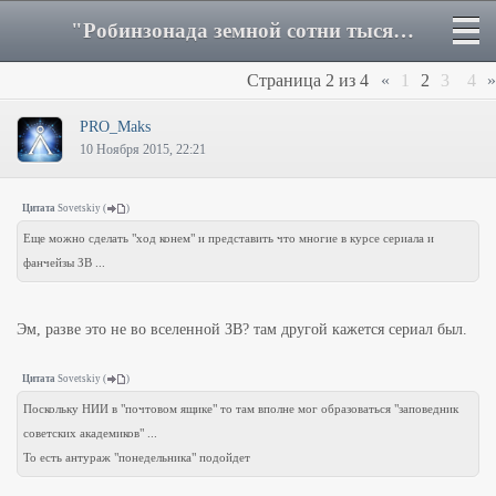
"Робинзонада земной сотни тысяч"  ненаписанная история - Страница 2 - Форум
Страница
2
из
4
«
1
2
3
4
»
PRO_Maks
10 Ноября 2015, 22:21
Цитата
Sovetskiy
(
)
Еще можно сделать "ход конем" и представить что многие в курсе сериала и
фанчейзы ЗВ ...
Эм, разве это не во вселенной ЗВ? там другой кажется сериал был.
Цитата
Sovetskiy
(
)
Поскольку НИИ в "почтовом ящике" то там вполне мог образоваться "заповедник
советских академиков" ...
То есть антураж "понедельника" подойдет