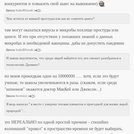
конкурентов и повысить свой шанс на выживание)
Цитата
StalkeRPrizraK
(
)
Чем лечится от вшивой простуды или как не схватить цингу?
там могут оказаться вирусы и микробы похлеще простуды или
цинги. И это при отсутствии у попавших знаний о данных
микробах и необходимой вакецины. дабы не допустить пандемии.
Цитата
StalkeRPrizraK
(
)
И какова вероятность, что среди людей найдётся тот, кто сможет разобраться в
технологиях Древних?
по моим прикидкам один на 10000000 ..... хотя, если это будут
ученые, то шансы увеличиваются в разы. (скажем, если среди
"шпионов" окажется доктор МакКей или Джексон...)
Цитата
Sovetskiy
(
)
Я ведь написал " в место с умерено теплым климатом и пригодной для жизни людей
природой "...
это НЕРЕАЛЬНО по одной простой причине - стихийно
возникший "прокол" в пространстве-времени не будет выбирать,