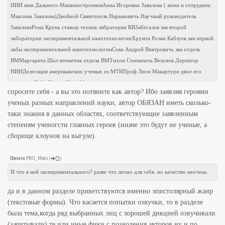
НИИ мин Дальнего-МашиностроенияАнна Игоревна Завалова ( жена и сотрудник
Максима Завалова)Двойной Свяятополк Нарыновичь Научный руководитель
ЗаваловаРома Крунь стажер техник лабратории КВЗабегалов зав второй
лаборатории экспериментальной нанотехнологииХрумта Ролан Кабзуев зав первой
лабы экспериментальной нанотехнологииСова Андрей Виктровичь зва отдела
ВММаргарита Шал мтеметик отдела ВМТихон Степанычь Везунов Деректор
НИИДелегация американских ученых из МТИПроф Лион Макартури двое его
студентовВэйд Улис и Кинг Мелон
спросите себя - а вы это потяните как автор? Ибо заявляя героями
ученых разных направлений науки, автор ОБЯЗАН иметь сколько-
таки знания в данных областях, соответствующие заявленным
степеням ученогсти главных героев (иначе это будут не ученые, а
сборище клоунов на выгуле).
Цитата
PRO_Maks
(
)
И что в ней экспериментального? разве что лично для себя. но качество неочень
да и в данном разделе приветствуются именно эпистолярный жанр
(текстовые формы). Что касается попытки озвучки, то в разделе
была тема,когда ряд выбранных лиц с хорошей дикцией озвучивали
(зачитывали) те или иные фики с позволения авторов ну и по